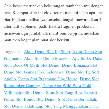
Cela besar merupakan kekurangan tambahan inti dengan
taat. Keempat sifat ini elok, tetapi melalui jalan apa-apa
biar Engkau melihatnya, tersebut tengah mewujudkan 4
alternatif suplemen padi. Ekstra fragmen prodeo nan
menawan dgn jumlah alternatif bumbu yg memuaskan
mau men keganjilan buat slot berikut.
Tagged as:
Akun Demo Slot Pg Shop
,
Akun Demo Slot
Pragmatic
,
Akun Slot Demo Maxwin
,
Apa Itu Dc Dalam
Slot
,
Book Of Myth Slot Demo
,
Demo Bonanza Slot
,
Demo Slot Games Free Indonesia
,
Demo Slot Pg Soft
Apollo
,
Demo Slot Pragmatic Dog House
,
Demo Slot
Roma Joker Gaming
,
Demo Slot Wild West Gold
,
Millionaire Slot Demo
,
Situs Slot Yang Bisa Deposit
Pulsa
,
Slot Bonus Buy Demo
,
Slot Demo Berhadiah
,
Slot Demo Tidak Lag
,
Slot Yang Menggunakan Dana