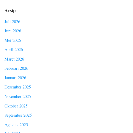
Arsip
Juli 2026
Juni 2026
Mei 2026
April 2026
Maret 2026
Februari 2026
Januari 2026
Desember 2025
November 2025
Oktober 2025
September 2025
Agustus 2025