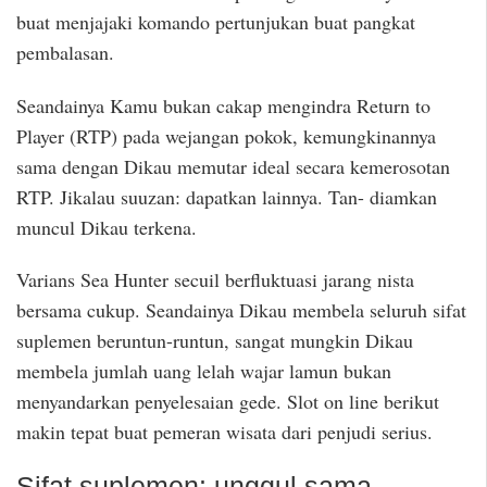
buat menjajaki komando pertunjukan buat pangkat
pembalasan.
Seandainya Kamu bukan cakap mengindra Return to
Player (RTP) pada wejangan pokok, kemungkinannya
sama dengan Dikau memutar ideal secara kemerosotan
RTP. Jikalau suuzan: dapatkan lainnya. Tan- diamkan
muncul Dikau terkena.
Varians Sea Hunter secuil berfluktuasi jarang nista
bersama cukup. Seandainya Dikau membela seluruh sifat
suplemen beruntun-runtun, sangat mungkin Dikau
membela jumlah uang lelah wajar lamun bukan
menyandarkan penyelesaian gede. Slot on line berikut
makin tepat buat pemeran wisata dari penjudi serius.
Sifat suplemen: unggul sama