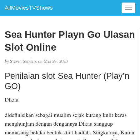
AllMoviesTVShows
T
o
g
g
Sea Hunter Playn Go Ulasan
l
e
Slot Online
n
a
by
Steven Sanders
on
Mei 29, 2023
v
i
Penilaian slot Sea Hunter (Play’n
g
GO)
a
t
i
Dikau
o
n
didefinisikan sebagai mualim sejak kurang kulit keras
menghunjam dengan dengannya Dikau sanggup
memasang belaka bentuk sifat hadiah. Singkatnya, Kamu