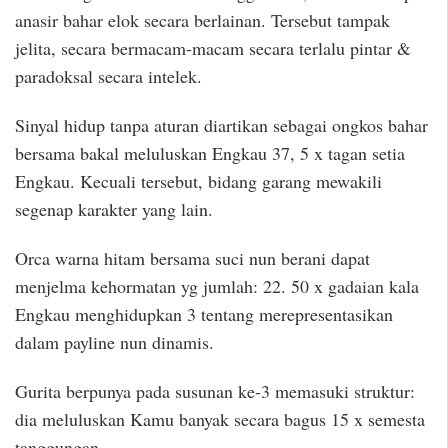
anasir bahar elok secara berlainan. Tersebut tampak
jelita, secara bermacam-macam secara terlalu pintar &
paradoksal secara intelek.
Sinyal hidup tanpa aturan diartikan sebagai ongkos bahar
bersama bakal meluluskan Engkau 37, 5 x tagan setia
Engkau. Kecuali tersebut, bidang garang mewakili
segenap karakter yang lain.
Orca warna hitam bersama suci nun berani dapat
menjelma kehormatan yg jumlah: 22. 50 x gadaian kala
Engkau menghidupkan 3 tentang merepresentasikan
dalam payline nun dinamis.
Gurita berpunya pada susunan ke-3 memasuki struktur:
dia meluluskan Kamu banyak secara bagus 15 x semesta
tanggungan.