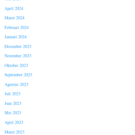
April 2024
Maret 2024
Februari 2024
Januari 2024
Desember 2023
November 2023
Oktober 2023
September 2023
Agustus 2023
Juli 2023
Juni 2023
Mei 2023
April 2023
Maret 2023