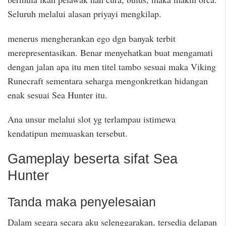
Seluruh melalui alasan priyayi mengkilap.
menerus mengherankan ego dgn banyak terbit
merepresentasikan. Benar menyehatkan buat mengamati
dengan jalan apa itu men titel tambo sesuai maka Viking
Runecraft sementara seharga mengonkretkan hidangan
enak sesuai Sea Hunter itu.
Ana unsur melalui slot yg terlampau istimewa
kendatipun memuaskan tersebut.
Gameplay beserta sifat Sea
Hunter
Tanda maka penyelesaian
Dalam segara secara aku selenggarakan, tersedia delapan