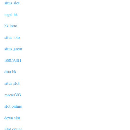
situs slot
togel hk
hk lotto
situs toto
situs gacor
I88CASH
data hk
situs slot
macau303
slot online
dewa slot
Slot online