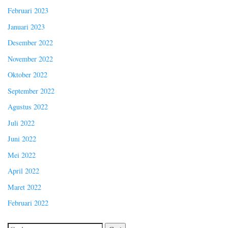
Februari 2023
Januari 2023
Desember 2022
November 2022
Oktober 2022
September 2022
Agustus 2022
Juli 2022
Juni 2022
Mei 2022
April 2022
Maret 2022
Februari 2022