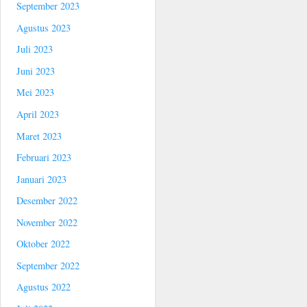
September 2023
Agustus 2023
Juli 2023
Juni 2023
Mei 2023
April 2023
Maret 2023
Februari 2023
Januari 2023
Desember 2022
November 2022
Oktober 2022
September 2022
Agustus 2022