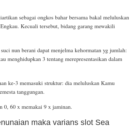
diartikan sebagai ongkos bahar bersama bakal meluluskan
 Engkau. Kecuali tersebut, bidang garang mewakili
.
suci nun berani dapat menjelma kehormatan yg jumlah:
kau menghidupkan 3 tentang merepresentasikan dalam
nan ke-3 memasuki struktur: dia meluluskan Kamu
semesta tanggungan.
n 0, 60 x memakai 9 x jaminan.
nunaian maka varians slot Sea