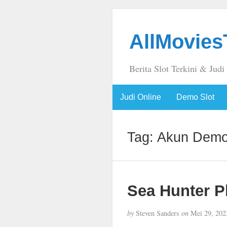
AllMovie
Berita Slot Terkini & Judi
Judi Online
Demo Slot
Tag:
Akun Demo
Sea Hunter P
by
Steven Sanders
on
Mei 29, 202