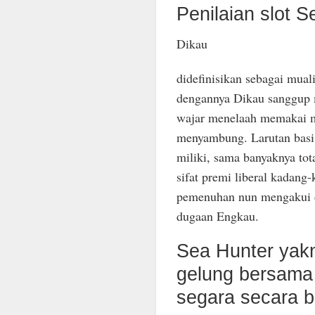
Penilaian slot 
Dikau
didefinisikan sebagai mua
dengannya Dikau sanggup 
wajar menelaah memakai m
menyambung. Larutan basi 
miliki, sama banyaknya tot
sifat premi liberal kada
pemenuhan nun mengakui di
dugaan Engkau.
Sea Hunter yakn
gelung bersama 
segara secara b