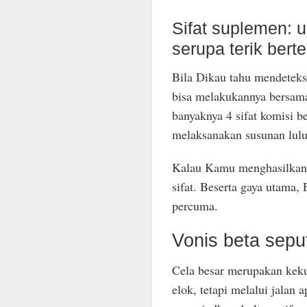
Sifat suplemen: 
serupa terik bert
Bila Dikau tahu mendeteks
bisa melakukannya bersam
banyaknya 4 sifat komisi 
melaksanakan susunan lul
Kalau Kamu menghasilkan
sifat. Beserta gaya utama
percuma.
Vonis beta sepu
Cela besar merupakan keku
elok, tetapi melalui jalan 