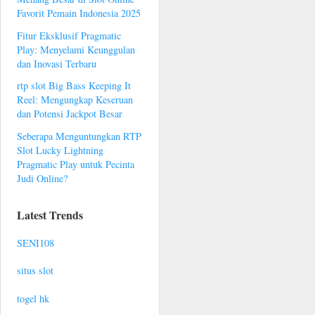
Favorit Pemain Indonesia 2025
Fitur Eksklusif Pragmatic
Play: Menyelami Keunggulan
dan Inovasi Terbaru
rtp slot Big Bass Keeping It
Reel: Mengungkap Keseruan
dan Potensi Jackpot Besar
Seberapa Menguntungkan RTP
Slot Lucky Lightning
Pragmatic Play untuk Pecinta
Judi Online?
Latest Trends
SENI108
situs slot
togel hk