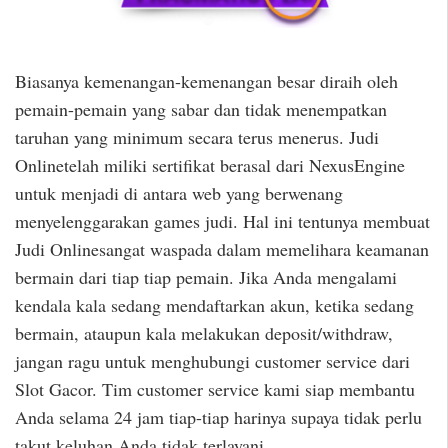
Biasanya kemenangan-kemenangan besar diraih oleh
pemain-pemain yang sabar dan tidak menempatkan
taruhan yang minimum secara terus menerus. Judi
Onlinetelah miliki sertifikat berasal dari NexusEngine
untuk menjadi di antara web yang berwenang
menyelenggarakan games judi. Hal ini tentunya membuat
Judi Onlinesangat waspada dalam memelihara keamanan
bermain dari tiap tiap pemain. Jika Anda mengalami
kendala kala sedang mendaftarkan akun, ketika sedang
bermain, ataupun kala melakukan deposit/withdraw,
jangan ragu untuk menghubungi customer service dari
Slot Gacor. Tim customer service kami siap membantu
Anda selama 24 jam tiap-tiap harinya supaya tidak perlu
takut keluhan Anda tidak terlayani.