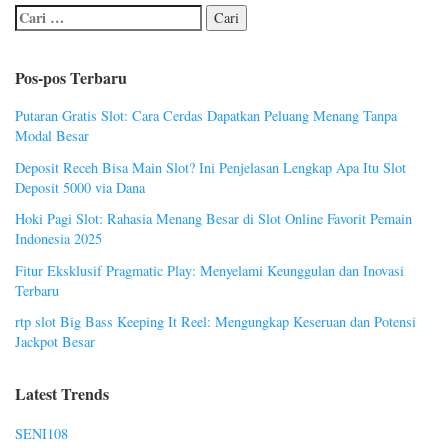
Pos-pos Terbaru
Putaran Gratis Slot: Cara Cerdas Dapatkan Peluang Menang Tanpa
Modal Besar
Deposit Receh Bisa Main Slot? Ini Penjelasan Lengkap Apa Itu Slot
Deposit 5000 via Dana
Hoki Pagi Slot: Rahasia Menang Besar di Slot Online Favorit Pemain
Indonesia 2025
Fitur Eksklusif Pragmatic Play: Menyelami Keunggulan dan Inovasi
Terbaru
rtp slot Big Bass Keeping It Reel: Mengungkap Keseruan dan Potensi
Jackpot Besar
Latest Trends
SENI108