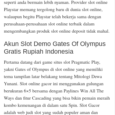
seperti anda bermain lebih nyaman. Provider slot online
Playstar memang tergolong baru di dunia slot online,
walaupun begitu Playstar telah bekerja sama dengan
perusahaan-perusahaan slot online terbaik dalam
mengembangkan produk slot online deposit tidak mahal.
Akun Slot Demo Gates Of Olympus
Gratis Rupiah Indonesia
Pertama datang dari game situs slot Pragmatic Play,
yakni Gates of Olympus di slot online yang memiliki
tema tampilan latar belakang tentang Mitologi Dewa
Yunani. Slot online gacor ini menggunakan gulungan
berukuran 6×5 bersama dengan Paylines Win All The
Ways dan fitur Cascading yang bisa bikin pemain meraih
kombo kemenangan di dalam satu Spin. Slot Gacor
adalah web judi slot yang sudah populer aman dan