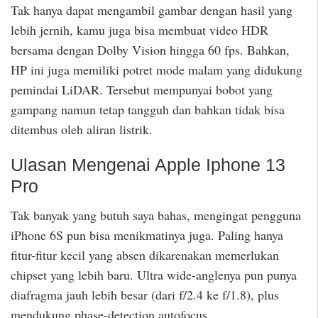
Tak hanya dapat mengambil gambar dengan hasil yang
lebih jernih, kamu juga bisa membuat video HDR
bersama dengan Dolby Vision hingga 60 fps. Bahkan,
HP ini juga memiliki potret mode malam yang didukung
pemindai LiDAR. Tersebut mempunyai bobot yang
gampang namun tetap tangguh dan bahkan tidak bisa
ditembus oleh aliran listrik.
Ulasan Mengenai Apple Iphone 13
Pro
Tak banyak yang butuh saya bahas, mengingat pengguna
iPhone 6S pun bisa menikmatinya juga. Paling hanya
fitur-fitur kecil yang absen dikarenakan memerlukan
chipset yang lebih baru. Ultra wide-anglenya pun punya
diafragma jauh lebih besar (dari f/2.4 ke f/1.8), plus
mendukung phase-detection autofocus.