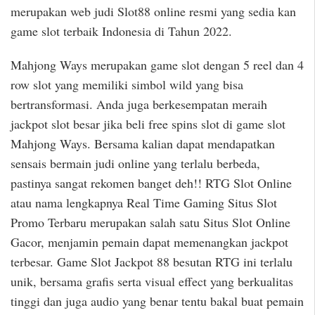
merupakan web judi Slot88 online resmi yang sedia kan
game slot terbaik Indonesia di Tahun 2022.
Mahjong Ways merupakan game slot dengan 5 reel dan 4
row slot yang memiliki simbol wild yang bisa
bertransformasi. Anda juga berkesempatan meraih
jackpot slot besar jika beli free spins slot di game slot
Mahjong Ways. Bersama kalian dapat mendapatkan
sensais bermain judi online yang terlalu berbeda,
pastinya sangat rekomen banget deh!! RTG Slot Online
atau nama lengkapnya Real Time Gaming Situs Slot
Promo Terbaru merupakan salah satu Situs Slot Online
Gacor, menjamin pemain dapat memenangkan jackpot
terbesar. Game Slot Jackpot 88 besutan RTG ini terlalu
unik, bersama grafis serta visual effect yang berkualitas
tinggi dan juga audio yang benar tentu bakal buat pemain