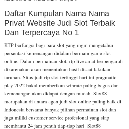
Daftar Kumpulan Nama Nama
Privat Website Judi Slot Terbaik
Dan Terpercaya No 1
RTP berfungsi bagi para slot yang ingin mengetahui
persentasi kemenangan didalam bermain game slot
online. Dalam permainan slot, rtp live amat berpengaruh
dikarenakan akan menentukan hasil disaat lakukan
taruhan. Situs judi rtp slot tertinggi hari ini pragmatic
play 2022 bakal memberikan winrate paling bagus dan
kemenangan akan didapat dengan mudah. Slot88
merupakan di antara agen judi slot online paling baik di
Indonesia bersama banyak pilihan permainan slot dan
juga miliki customer service profesional yang siap
membantu 24 jam penuh tiap-tiap hari. Slot88