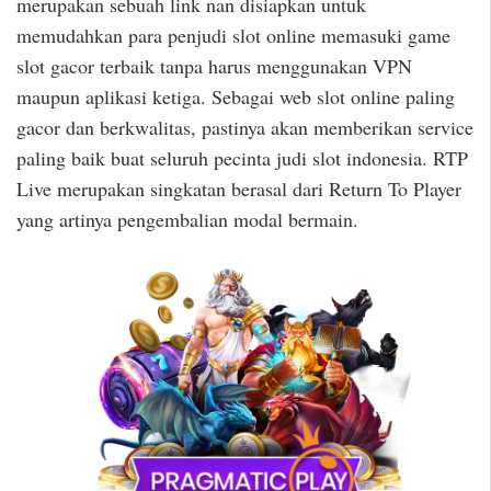
merupakan sebuah link nan disiapkan untuk
memudahkan para penjudi slot online memasuki game
slot gacor terbaik tanpa harus menggunakan VPN
maupun aplikasi ketiga. Sebagai web slot online paling
gacor dan berkwalitas, pastinya akan memberikan service
paling baik buat seluruh pecinta judi slot indonesia. RTP
Live merupakan singkatan berasal dari Return To Player
yang artinya pengembalian modal bermain.