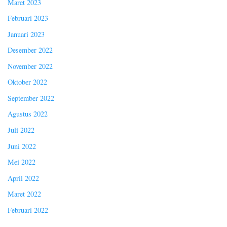
Maret 2023
Februari 2023
Januari 2023
Desember 2022
November 2022
Oktober 2022
September 2022
Agustus 2022
Juli 2022
Juni 2022
Mei 2022
April 2022
Maret 2022
Februari 2022