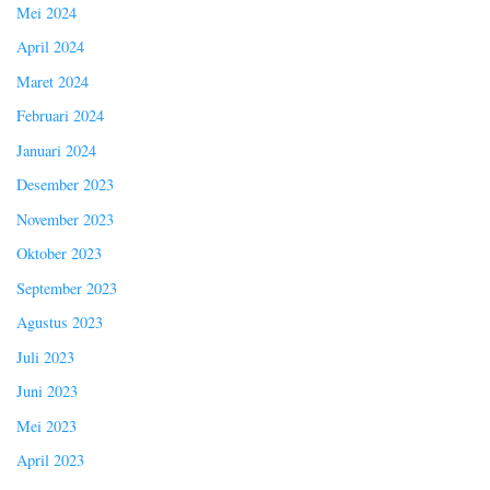
Mei 2024
April 2024
Maret 2024
Februari 2024
Januari 2024
Desember 2023
November 2023
Oktober 2023
September 2023
Agustus 2023
Juli 2023
Juni 2023
Mei 2023
April 2023