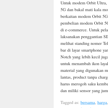
Untuk modem Orbit Ultra, 
5G dan bakal mati kala mod
berkaitan modem Orbit 5G 
pembelian modem Orbit 5G d
di e-commerce. Untuk pel
laksanakan penggantian S
melihat standing nomer Te
bar di layar smartphone y
Notch yang lebih kecil jug
untuk menambah ikon layak
material yang digunakan m
lantas, product tanpa cha
harus merogoh saku kemba
dan miliki sensor yang juml
Tagged as:
bersama
,
harga