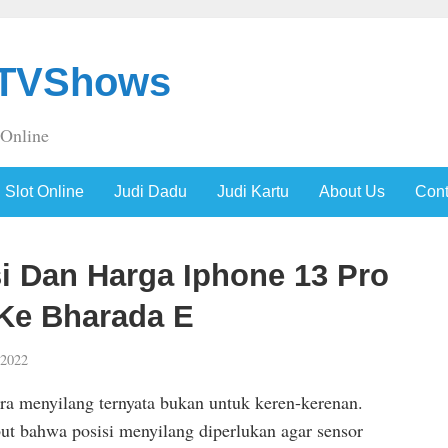
sTVShows
 Online
Slot Online
Judi Dadu
Judi Kartu
About Us
Cont
si Dan Harga Iphone 13 Pro
Ke Bharada E
 2022
ra menyilang ternyata bukan untuk keren-kerenan.
ut bahwa posisi menyilang diperlukan agar sensor