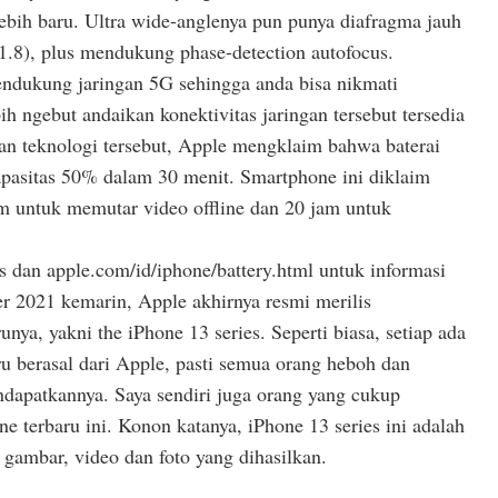
ebih baru. Ultra wide-anglenya pun punya diafragma jauh
f/1.8), plus mendukung phase-detection autofocus.
endukung jaringan 5G sehingga anda bisa nikmati
ih ngebut andaikan konektivitas jaringan tersebut tersedia
an teknologi tersebut, Apple mengklaim bahwa baterai
kapasitas 50% dalam 30 menit. Smartphone ini diklaim
am untuk memutar video offline dan 20 jam untuk
es dan apple.com/id/iphone/battery.html untuk informasi
r 2021 kemarin, Apple akhirnya resmi merilis
nya, yakni the iPhone 13 series. Seperti biasa, setiap ada
u berasal dari Apple, pasti semua orang heboh dan
apatkannya. Saya sendiri juga orang yang cukup
e terbaru ini. Konon katanya, iPhone 13 series ini adalah
u gambar, video dan foto yang dihasilkan.