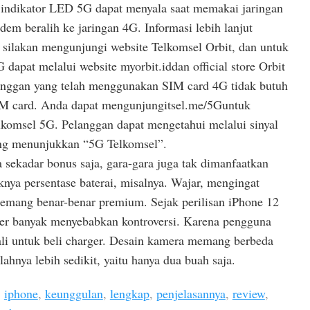
indikator LED 5G dapat menyala saat memakai jaringan
em beralih ke jaringan 4G. Informasi lebih lanjut
silakan mengunjungi website Telkomsel Orbit, dan untuk
apat melalui website myorbit.iddan official store Orbit
anggan yang telah menggunakan SIM card 4G tidak butuh
IM card. Anda dapat mengunjungitsel.me/5Guntuk
lkomsel 5G. Pelanggan dapat mengetahui melalui sinyal
ang menunjukkan “5G Telkomsel”.
a sekadar bonus saja, gara-gara juga tak dimanfaatkan
nya persentase baterai, misalnya. Wajar, mengingat
emang benar-benar premium. Sejak perilisan iPhone 12
rger banyak menyebabkan kontroversi. Karena pengguna
li untuk beli charger. Desain kamera memang berbeda
ahnya lebih sedikit, yaitu hanya dua buah saja.
,
iphone
,
keunggulan
,
lengkap
,
penjelasannya
,
review
,