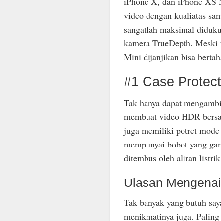
iPhone X, dan iPhone XS M
video dengan kualiatas sam
sangatlah maksimal diduku
kamera TrueDepth. Meski ti
Mini dijanjikan bisa berta
#1 Case Protecti
Tak hanya dapat mengambil
membuat video HDR bersam
juga memiliki potret mod
mempunyai bobot yang gam
ditembus oleh aliran listrik
Ulasan Mengenai
Tak banyak yang butuh say
menikmatinya juga. Paling 