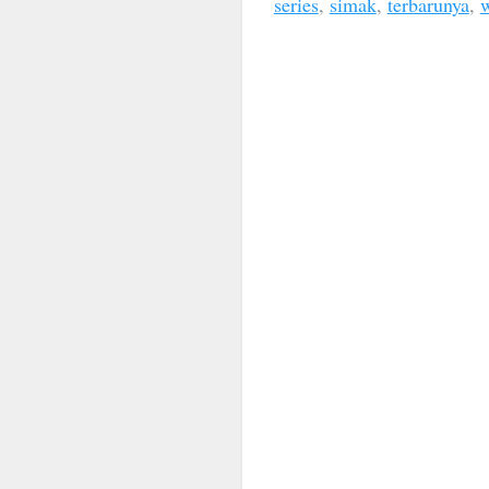
series
,
simak
,
terbarunya
,