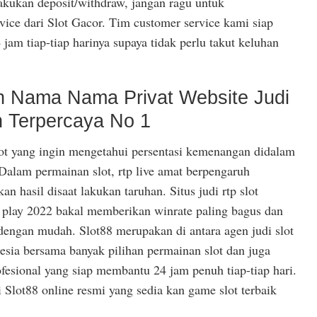
akukan deposit/withdraw, jangan ragu untuk
ice dari Slot Gacor. Tim customer service kami siap
m tiap-tiap harinya supaya tidak perlu takut keluhan
n Nama Nama Privat Website Judi
n Terpercaya No 1
lot yang ingin mengetahui persentasi kemenangan didalam
Dalam permainan slot, rtp live amat berpengaruh
 hasil disaat lakukan taruhan. Situs judi rtp slot
ic play 2022 bakal memberikan winrate paling bagus dan
engan mudah. Slot88 merupakan di antara agen judi slot
nesia bersama banyak pilihan permainan slot dan juga
ofesional yang siap membantu 24 jam penuh tiap-tiap hari.
Slot88 online resmi yang sedia kan game slot terbaik