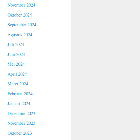
November 2024
Oktober 2024
September 2024
Agustus 2024
Juli 2024
Juni 2024
Mei 2024
April 2024
Maret 2024
Februari 2024
Januari 2024
Desember 2023
November 2023
Oktober 2023