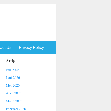
act Us
Privacy Policy
Arsip
Juli 2026
Juni 2026
Mei 2026
April 2026
Maret 2026
Februari 2026