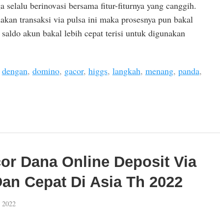
a selalu berinovasi bersama fitur-fiturnya yang canggih.
kan transaksi via pulsa ini maka prosesnya pun bakal
 saldo akun bakal lebih cepat terisi untuk digunakan
,
dengan
,
domino
,
gacor
,
higgs
,
langkah
,
menang
,
panda
,
or Dana Online Deposit Via
an Cepat Di Asia Th 2022
 2022