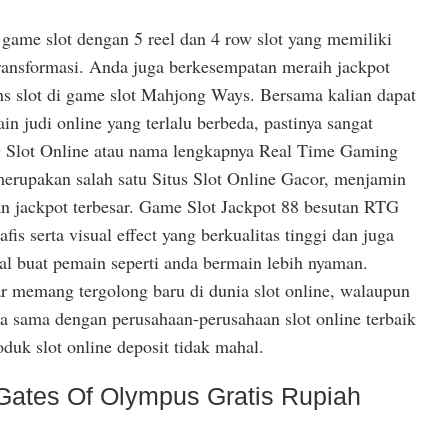
me slot dengan 5 reel dan 4 row slot yang memiliki
transformasi. Anda juga berkesempatan meraih jackpot
pins slot di game slot Mahjong Ways. Bersama kalian dapat
n judi online yang terlalu berbeda, pastinya sangat
 Slot Online atau nama lengkapnya Real Time Gaming
merupakan salah satu Situs Slot Online Gacor, menjamin
 jackpot terbesar. Game Slot Jackpot 88 besutan RTG
afis serta visual effect yang berkualitas tinggi dan juga
al buat pemain seperti anda bermain lebih nyaman.
tar memang tergolong baru di dunia slot online, walaupun
rja sama dengan perusahaan-perusahaan slot online terbaik
k slot online deposit tidak mahal.
Gates Of Olympus Gratis Rupiah