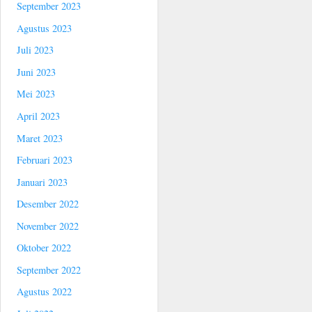
September 2023
Agustus 2023
Juli 2023
Juni 2023
Mei 2023
April 2023
Maret 2023
Februari 2023
Januari 2023
Desember 2022
November 2022
Oktober 2022
September 2022
Agustus 2022