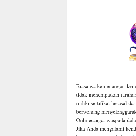
Biasanya kemenangan-keme
tidak menempatkan taruhan
miliki sertifikat berasal 
berwenang menyelenggaraka
Onlinesangat waspada dala
Jika Anda mengalami kenda