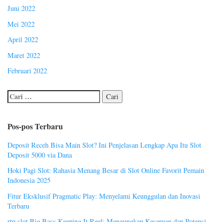
Juni 2022
Mei 2022
April 2022
Maret 2022
Februari 2022
Pos-pos Terbaru
Deposit Receh Bisa Main Slot? Ini Penjelasan Lengkap Apa Itu Slot
Deposit 5000 via Dana
Hoki Pagi Slot: Rahasia Menang Besar di Slot Online Favorit Pemain
Indonesia 2025
Fitur Eksklusif Pragmatic Play: Menyelami Keunggulan dan Inovasi
Terbaru
rtp slot Big Bass Keeping It Reel: Mengungkap Keseruan dan Potensi