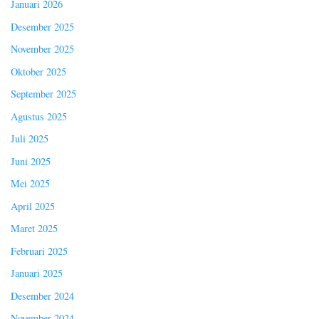
Januari 2026
Desember 2025
November 2025
Oktober 2025
September 2025
Agustus 2025
Juli 2025
Juni 2025
Mei 2025
April 2025
Maret 2025
Februari 2025
Januari 2025
Desember 2024
November 2024