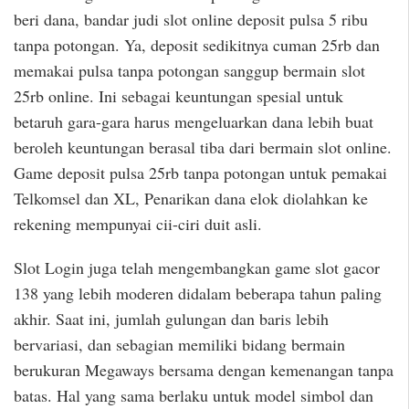
beri dana, bandar judi slot online deposit pulsa 5 ribu
tanpa potongan. Ya, deposit sedikitnya cuman 25rb dan
memakai pulsa tanpa potongan sanggup bermain slot
25rb online. Ini sebagai keuntungan spesial untuk
betaruh gara-gara harus mengeluarkan dana lebih buat
beroleh keuntungan berasal tiba dari bermain slot online.
Game deposit pulsa 25rb tanpa potongan untuk pemakai
Telkomsel dan XL, Penarikan dana elok diolahkan ke
rekening mempunyai cii-ciri duit asli.
Slot Login juga telah mengembangkan game slot gacor
138 yang lebih moderen didalam beberapa tahun paling
akhir. Saat ini, jumlah gulungan dan baris lebih
bervariasi, dan sebagian memiliki bidang bermain
berukuran Megaways bersama dengan kemenangan tanpa
batas. Hal yang sama berlaku untuk model simbol dan