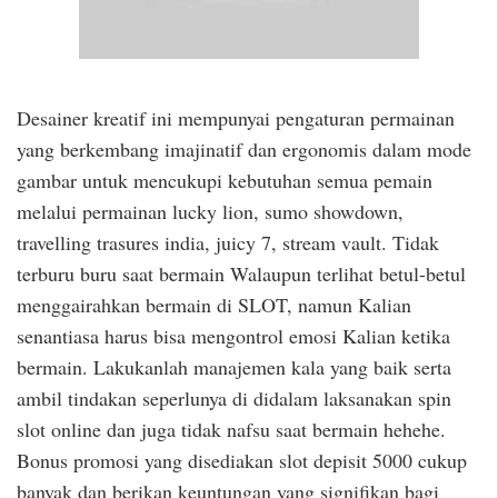
Desainer kreatif ini mempunyai pengaturan permainan
yang berkembang imajinatif dan ergonomis dalam mode
gambar untuk mencukupi kebutuhan semua pemain
melalui permainan lucky lion, sumo showdown,
travelling trasures india, juicy 7, stream vault. Tidak
terburu buru saat bermain Walaupun terlihat betul-betul
menggairahkan bermain di SLOT, namun Kalian
senantiasa harus bisa mengontrol emosi Kalian ketika
bermain. Lakukanlah manajemen kala yang baik serta
ambil tindakan seperlunya di didalam laksanakan spin
slot online dan juga tidak nafsu saat bermain hehehe.
Bonus promosi yang disediakan slot depisit 5000 cukup
banyak dan berikan keuntungan yang signifikan bagi