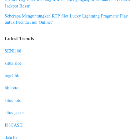
Jackpot Besar
Seberapa Menguntungkan RTP Slot Lucky Lightning Pragmatic Play
untuk Pecinta Judi Online?
Latest Trends
SENI108
situs slot
togel hk
hk lotto
situs toto
situs gacor
I88CASH
data hk