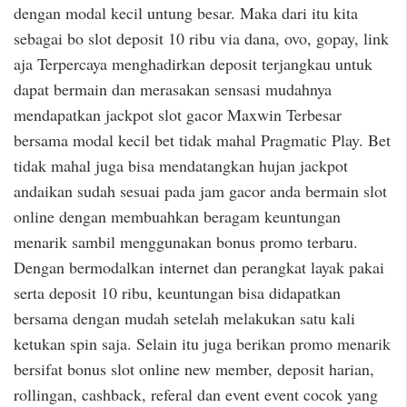
dengan modal kecil untung besar. Maka dari itu kita
sebagai bo slot deposit 10 ribu via dana, ovo, gopay, link
aja Terpercaya menghadirkan deposit terjangkau untuk
dapat bermain dan merasakan sensasi mudahnya
mendapatkan jackpot slot gacor Maxwin Terbesar
bersama modal kecil bet tidak mahal Pragmatic Play. Bet
tidak mahal juga bisa mendatangkan hujan jackpot
andaikan sudah sesuai pada jam gacor anda bermain slot
online dengan membuahkan beragam keuntungan
menarik sambil menggunakan bonus promo terbaru.
Dengan bermodalkan internet dan perangkat layak pakai
serta deposit 10 ribu, keuntungan bisa didapatkan
bersama dengan mudah setelah melakukan satu kali
ketukan spin saja. Selain itu juga berikan promo menarik
bersifat bonus slot online new member, deposit harian,
rollingan, cashback, referal dan event event cocok yang