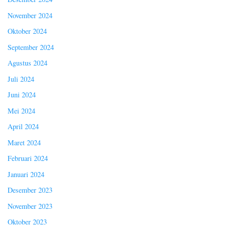
November 2024
Oktober 2024
September 2024
Agustus 2024
Juli 2024
Juni 2024
Mei 2024
April 2024
Maret 2024
Februari 2024
Januari 2024
Desember 2023
November 2023
Oktober 2023