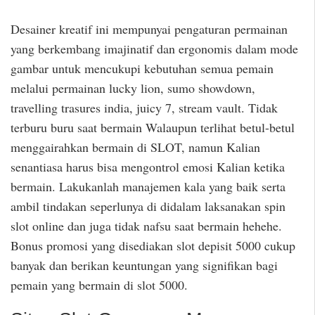
Desainer kreatif ini mempunyai pengaturan permainan
yang berkembang imajinatif dan ergonomis dalam mode
gambar untuk mencukupi kebutuhan semua pemain
melalui permainan lucky lion, sumo showdown,
travelling trasures india, juicy 7, stream vault. Tidak
terburu buru saat bermain Walaupun terlihat betul-betul
menggairahkan bermain di SLOT, namun Kalian
senantiasa harus bisa mengontrol emosi Kalian ketika
bermain. Lakukanlah manajemen kala yang baik serta
ambil tindakan seperlunya di didalam laksanakan spin
slot online dan juga tidak nafsu saat bermain hehehe.
Bonus promosi yang disediakan slot depisit 5000 cukup
banyak dan berikan keuntungan yang signifikan bagi
pemain yang bermain di slot 5000.