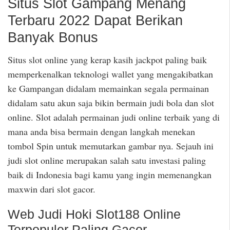
Situs Slot Gampang Menang
Terbaru 2022 Dapat Berikan
Banyak Bonus
Situs slot online yang kerap kasih jackpot paling baik
memperkenalkan teknologi wallet yang mengakibatkan
ke Gampangan didalam memainkan segala permainan
didalam satu akun saja bikin bermain judi bola dan slot
online. Slot adalah permainan judi online terbaik yang di
mana anda bisa bermain dengan langkah menekan
tombol Spin untuk memutarkan gambar nya. Sejauh ini
judi slot online merupakan salah satu investasi paling
baik di Indonesia bagi kamu yang ingin memenangkan
maxwin dari slot gacor.
Web Judi Hoki Slot188 Online
Terpopuler Paling Gacor