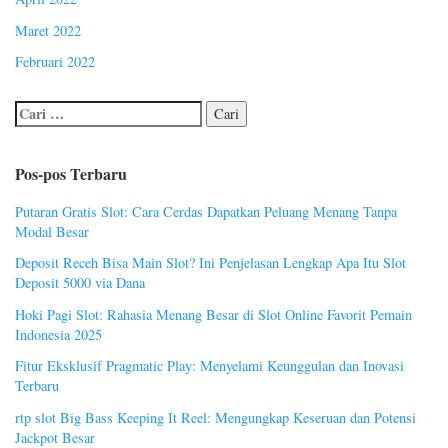
Maret 2022
Februari 2022
Pos-pos Terbaru
Putaran Gratis Slot: Cara Cerdas Dapatkan Peluang Menang Tanpa
Modal Besar
Deposit Receh Bisa Main Slot? Ini Penjelasan Lengkap Apa Itu Slot
Deposit 5000 via Dana
Hoki Pagi Slot: Rahasia Menang Besar di Slot Online Favorit Pemain
Indonesia 2025
Fitur Eksklusif Pragmatic Play: Menyelami Keunggulan dan Inovasi
Terbaru
rtp slot Big Bass Keeping It Reel: Mengungkap Keseruan dan Potensi
Jackpot Besar