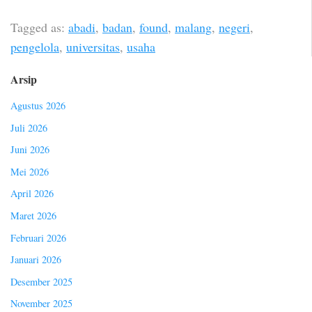
Tagged as:
abadi
,
badan
,
found
,
malang
,
negeri
,
pengelola
,
universitas
,
usaha
Arsip
Agustus 2026
Juli 2026
Juni 2026
Mei 2026
April 2026
Maret 2026
Februari 2026
Januari 2026
Desember 2025
November 2025