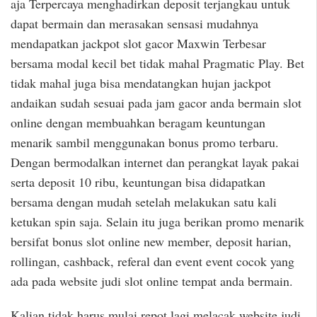
aja Terpercaya menghadirkan deposit terjangkau untuk
dapat bermain dan merasakan sensasi mudahnya
mendapatkan jackpot slot gacor Maxwin Terbesar
bersama modal kecil bet tidak mahal Pragmatic Play. Bet
tidak mahal juga bisa mendatangkan hujan jackpot
andaikan sudah sesuai pada jam gacor anda bermain slot
online dengan membuahkan beragam keuntungan
menarik sambil menggunakan bonus promo terbaru.
Dengan bermodalkan internet dan perangkat layak pakai
serta deposit 10 ribu, keuntungan bisa didapatkan
bersama dengan mudah setelah melakukan satu kali
ketukan spin saja. Selain itu juga berikan promo menarik
bersifat bonus slot online new member, deposit harian,
rollingan, cashback, referal dan event event cocok yang
ada pada website judi slot online tempat anda bermain.
Kalian tidak harus mulai repot lagi melacak website judi