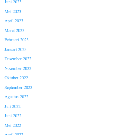
Juni 2023
Mei 2023
April 2023
Maret 2023
Februari 2023
Januari 2023
Desember 2022
November 2022
Oktober 2022
September 2022
Agustus 2022
Juli 2022
Juni 2022
Mei 2022
April 2022