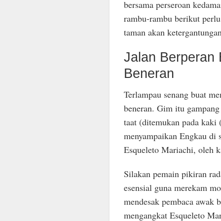
bersama perseroan kedamai
rambu-rambu berikut perlu
taman akan ketergantungan
Jalan Berperan 
Beneran
Terlampau senang buat me
beneran. Gim itu gampang
taat (ditemukan pada kaki 
menyampaikan Engkau di se
Esqueleto Mariachi, oleh ka
Silakan pemain pikiran ra
esensial guna merekam mod
mendesak pembaca awak bua
mengangkat Esqueleto Maria