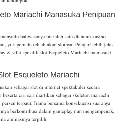
kan kelompok:
leto Mariachi Manasuka Penipuan
enyalin bahwasanya ini ialah satu diantara kasino
n, yuk pemain telaah akan slotnya. Pelajari lebih jelas
ay & sifat spesifik slot Esqueleto Mariachi memasuki
Slot Esqueleto Mariachi
sikan sebagai slot di internet spektakuler secara
eserta ciri sari diartikan sebagai skeleton mariachi
ersen terpaut. Irama bersama konsekuensi suaranya
nya berkontribusi dalam gameplay nun mengempenak,
a animasinya terpilih.