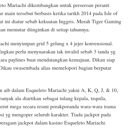
leto Mariachi dikembangkan untuk perseroan peranti
r main tersebut berbasis ketika tarikh 2014 pada Isle of
at ini diatur sebab kekuatan Inggris. Merah Tiger Gaming
an memutar diinginkan di setiap tahunnya.
iachi menyimpan grid 5 gelung x 4 jejer konvensional.
 Engkau perlu menyuarakan tak invalid sebab 3 tanda yg
tara paylines buat mendatangkan kemajuan. Dikau siap
Dikau swasembada alias memelopori bagian berputar
n aib dalam Esqueleto Mariachi yakni A, K, Q, J, & 10,
yak ala diartikan sebagai tulang kepala, tequila,
perut mega secara resmi porakporanda wara-wara irama
i yg mengoper seluruh karakter. Tiada jackpot pada
p beragam jackpot dalam kasino Esqueleto Mariachi.