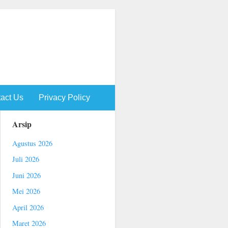
act Us
Privacy Policy
Arsip
Agustus 2026
Juli 2026
Juni 2026
Mei 2026
April 2026
Maret 2026