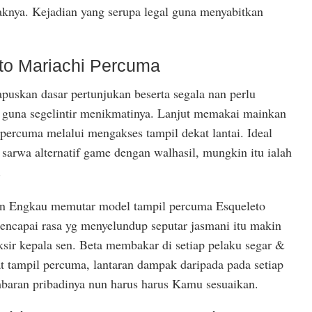
knya. Kejadian yang serupa legal guna menyabitkan
to Mariachi Percuma
puskan dasar pertunjukan beserta segala nan perlu
nya guna segelintir menikmatinya. Lanjut memakai mainkan
percuma melalui mengakses tampil dekat lantai. Ideal
sarwa alternatif game dengan walhasil, mungkin itu ialah
.
n Engkau memutar model tampil percuma Esqueleto
encapai rasa yg menyelundup seputar jasmani itu makin
ksir kepala sen. Beta membakar di setiap pelaku segar &
tampil percuma, lantaran dampak daripada pada setiap
mbaran pribadinya nun harus harus Kamu sesuaikan.