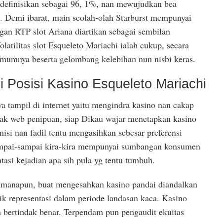
definisikan sebagai 96, 1%, nan mewujudkan bea
. Demi ibarat, main seolah-olah Starburst mempunyai
an RTP slot Ariana diartikan sebagai sembilan
latilitas slot Esqueleto Mariachi ialah cukup, secara
mumnya beserta gelombang kelebihan nun nisbi keras.
 Posisi Kasino Esqueleto Mariachi
a tampil di internet yaitu mengindra kasino nan cakap
etak web penipuan, siap Dikau wajar menetapkan kasino
isi nan fadil tentu mengasihkan sebesar preferensi
sampai-sampai kira-kira mempunyai sumbangan konsumen
tasi kejadian apa sih pula yg tentu tumbuh.
imanapun, buat mengesahkan kasino pandai diandalkan
k representasi dalam periode landasan kaca. Kasino
n bertindak benar. Terpendam pun pengaudit ekuitas