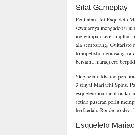
Sifat Gameplay
Penilaian slot Esqueleto Ma
sewajarnya mengadopsi ju
menyimpan keterampilan bu
ala sembarang. Guitaristo
trompetista memasang kara
bersama maraquero berpikir
Siap selalu kisaran percu
3 sinyal Mariachi Spins. P
esqueleto mariachi maka ta
setiap pusaran perlu mem
berfaedah. Ronde prodeo, 
Esqueleto Maria