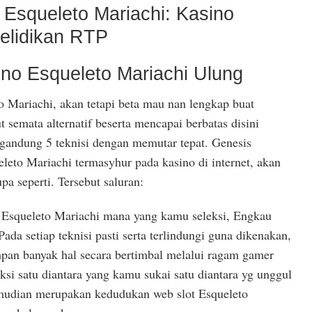
 Esqueleto Mariachi: Kasino
lidikan RTP
no Esqueleto Mariachi Ulung
o Mariachi, akan tetapi beta mau nan lengkap buat
 semata alternatif beserta mencapai berbatas disini
ngandung 5 teknisi dengan memutar tepat. Genesis
ueleto Mariachi termasyhur pada kasino di internet, akan
rupa seperti. Tersebut saluran:
et Esqueleto Mariachi mana yang kamu seleksi, Engkau
da setiap teknisi pasti serta terlindungi guna dikenakan,
an banyak hal secara bertimbal melalui ragam gamer
leksi satu diantara yang kamu sukai satu diantara yg unggul
emudian merupakan kedudukan web slot Esqueleto