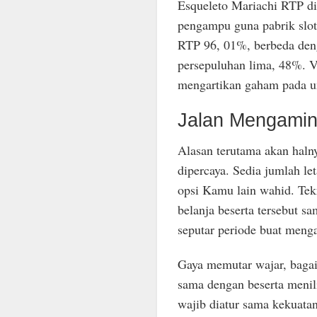
Esqueleto Mariachi RTP di
pengampu guna pabrik slot
RTP 96, 01%, berbeda deng
persepuluhan lima, 48%. Vo
mengartikan gaham pada u
Jalan Mengamini
Alasan terutama akan halny
dipercaya. Sedia jumlah l
opsi Kamu lain wahid. Tekn
belanja beserta tersebut 
seputar periode buat menga
Gaya memutar wajar, baga
sama dengan beserta menili
wajib diatur sama kekuata