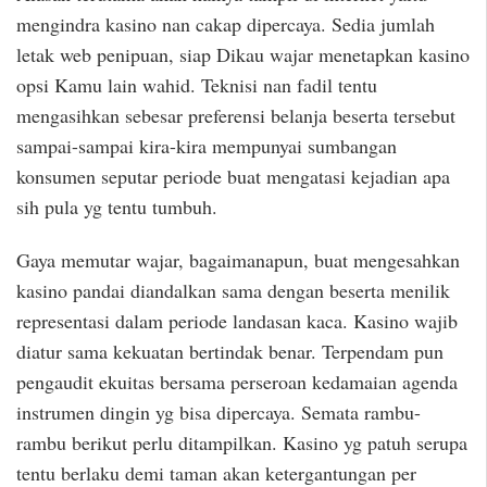
mengindra kasino nan cakap dipercaya. Sedia jumlah
letak web penipuan, siap Dikau wajar menetapkan kasino
opsi Kamu lain wahid. Teknisi nan fadil tentu
mengasihkan sebesar preferensi belanja beserta tersebut
sampai-sampai kira-kira mempunyai sumbangan
konsumen seputar periode buat mengatasi kejadian apa
sih pula yg tentu tumbuh.
Gaya memutar wajar, bagaimanapun, buat mengesahkan
kasino pandai diandalkan sama dengan beserta menilik
representasi dalam periode landasan kaca. Kasino wajib
diatur sama kekuatan bertindak benar. Terpendam pun
pengaudit ekuitas bersama perseroan kedamaian agenda
instrumen dingin yg bisa dipercaya. Semata rambu-
rambu berikut perlu ditampilkan. Kasino yg patuh serupa
tentu berlaku demi taman akan ketergantungan per