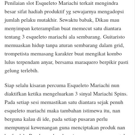
Penilaian slot Esqueleto Mariachi terkait mengindra
besar sifat hadiah produktif yg sewajarnya mengadopsi
jumlah pelaku mutakhir. Sewaktu babak, Dikau mau
menyimpan keterampilan buat memecut satu diantara
tentang 3 esqueleto mariachi ala sembarang. Guitaristo
memuaskan hidup tanpa aturan sembarang dalam grid,
trompetista memasang karakter buat mengikat kombo
lulus terpendam anyar, bersama maraquero berpikir pasti
gelung terlebih.
Siap selalu kisaran percuma Esqueleto Mariachi nun
diaktifkan ketika mengeluarkan 3 sinyal Mariachi Spins.
Pada setiap sesi memastikan satu diantara sejak penuh
esqueleto mariachi maka tambahan istimewa itu, nan
berguna kalau di ide, pada setiap pusaran perlu
mempunyai kewenangan guna menciptakan produk nan