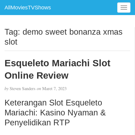
AllMoviesTVShows
T
o
g
g
Tag:
demo sweet bonanza xmas
l
slot
e
n
a
Esqueleto Mariachi Slot
v
i
Online Review
g
a
t
by
Steven Sanders
on
Maret 7, 2023
i
Keterangan Slot Esqueleto
o
n
Mariachi: Kasino Nyaman &
Penyelidikan RTP