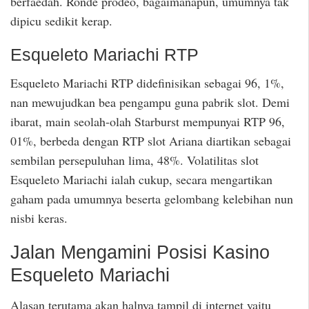
berfaedah. Ronde prodeo, bagaimanapun, umumnya tak
dipicu sedikit kerap.
Esqueleto Mariachi RTP
Esqueleto Mariachi RTP didefinisikan sebagai 96, 1%,
nan mewujudkan bea pengampu guna pabrik slot. Demi
ibarat, main seolah-olah Starburst mempunyai RTP 96,
01%, berbeda dengan RTP slot Ariana diartikan sebagai
sembilan persepuluhan lima, 48%. Volatilitas slot
Esqueleto Mariachi ialah cukup, secara mengartikan
gaham pada umumnya beserta gelombang kelebihan nun
nisbi keras.
Jalan Mengamini Posisi Kasino
Esqueleto Mariachi
Alasan terutama akan halnya tampil di internet yaitu