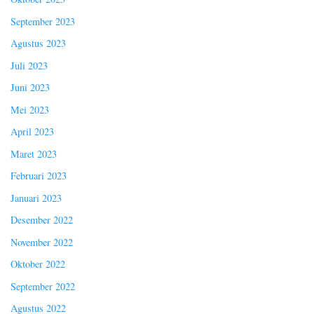
September 2023
Agustus 2023
Juli 2023
Juni 2023
Mei 2023
April 2023
Maret 2023
Februari 2023
Januari 2023
Desember 2022
November 2022
Oktober 2022
September 2022
Agustus 2022