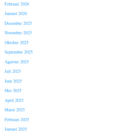
Februari 2026
Januari 2026
Desember 2025
November 2025
Oktober 2025
September 2025
Agustus 2025
Juli 2025
Juni 2025
Mei 2025
April 2025
Maret 2025
Februari 2025
Januari 2025