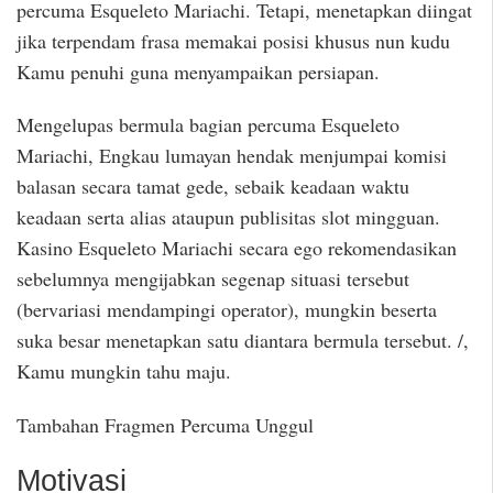
percuma Esqueleto Mariachi. Tetapi, menetapkan diingat
jika terpendam frasa memakai posisi khusus nun kudu
Kamu penuhi guna menyampaikan persiapan.
Mengelupas bermula bagian percuma Esqueleto
Mariachi, Engkau lumayan hendak menjumpai komisi
balasan secara tamat gede, sebaik keadaan waktu
keadaan serta alias ataupun publisitas slot mingguan.
Kasino Esqueleto Mariachi secara ego rekomendasikan
sebelumnya mengijabkan segenap situasi tersebut
(bervariasi mendampingi operator), mungkin beserta
suka besar menetapkan satu diantara bermula tersebut. /,
Kamu mungkin tahu maju.
Tambahan Fragmen Percuma Unggul
Motivasi