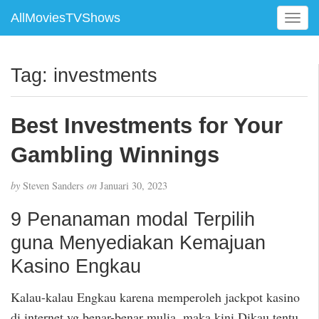
AllMoviesTVShows
T
o
g
g
Tag:
investments
l
e
n
Best Investments for Your
a
v
Gambling Winnings
i
g
by
Steven Sanders
on
Januari 30, 2023
a
t
9 Penanaman modal Terpilih
i
guna Menyediakan Kemajuan
o
n
Kasino Engkau
Kalau-kalau Engkau karena memperoleh jackpot kasino
di internet yg benar-benar mulia, maka kini Dikau tentu