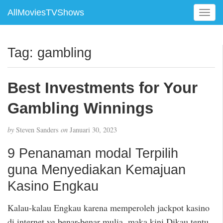
AllMoviesTVShows
T
o
g
g
Tag:
gambling
l
e
n
Best Investments for Your
a
v
Gambling Winnings
i
g
by
Steven Sanders
on
Januari 30, 2023
a
t
9 Penanaman modal Terpilih
i
guna Menyediakan Kemajuan
o
n
Kasino Engkau
Kalau-kalau Engkau karena memperoleh jackpot kasino
di internet yg benar-benar mulia, maka kini Dikau tentu