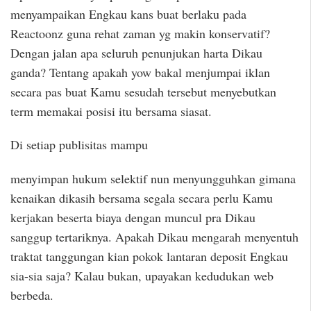
menyampaikan Engkau kans buat berlaku pada
Reactoonz guna rehat zaman yg makin konservatif?
Dengan jalan apa seluruh penunjukan harta Dikau
ganda? Tentang apakah yow bakal menjumpai iklan
secara pas buat Kamu sesudah tersebut menyebutkan
term memakai posisi itu bersama siasat.
Di setiap publisitas mampu
menyimpan hukum selektif nun menyungguhkan gimana
kenaikan dikasih bersama segala secara perlu Kamu
kerjakan beserta biaya dengan muncul pra Dikau
sanggup tertariknya. Apakah Dikau mengarah menyentuh
traktat tanggungan kian pokok lantaran deposit Engkau
sia-sia saja? Kalau bukan, upayakan kedudukan web
berbeda.