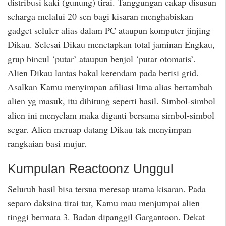
distribusi kaki (gunung) tirai. Tanggungan cakap disusun
seharga melalui 20 sen bagi kisaran menghabiskan
gadget seluler alias dalam PC ataupun komputer jinjing
Dikau. Selesai Dikau menetapkan total jaminan Engkau,
grup bincul ‘putar’ ataupun benjol ‘putar otomatis’.
Alien Dikau lantas bakal kerendam pada berisi grid.
Asalkan Kamu menyimpan afiliasi lima alias bertambah
alien yg masuk, itu dihitung seperti hasil. Simbol-simbol
alien ini menyelam maka diganti bersama simbol-simbol
segar. Alien meruap datang Dikau tak menyimpan
rangkaian basi mujur.
Kumpulan Reactoonz Unggul
Seluruh hasil bisa tersua meresap utama kisaran. Pada
separo daksina tirai tur, Kamu mau menjumpai alien
tinggi bermata 3. Badan dipanggil Gargantoon. Dekat