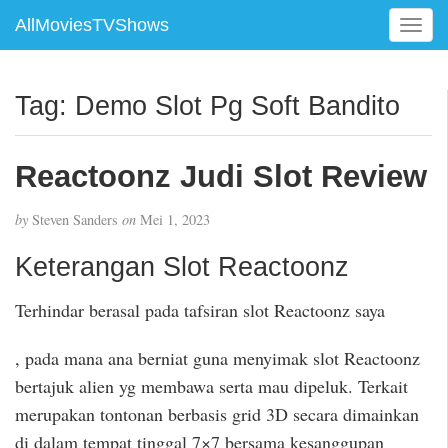
AllMoviesTVShows
T
o
g
g
Tag:
Demo Slot Pg Soft Bandito
l
e
n
Reactoonz Judi Slot Review
a
v
by
Steven Sanders
on
Mei 1, 2023
i
g
Keterangan Slot Reactoonz
a
t
Terhindar berasal pada tafsiran slot Reactoonz saya
i
o
, pada mana ana berniat guna menyimak slot Reactoonz
n
bertajuk alien yg membawa serta mau dipeluk. Terkait
merupakan tontonan berbasis grid 3D secara dimainkan
di dalam tempat tinggal 7×7 bersama kesanggupan