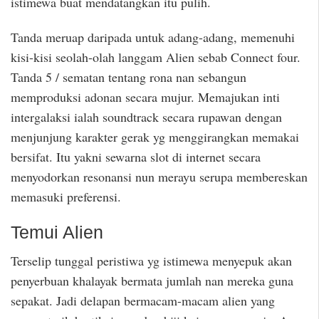
istimewa buat mendatangkan itu pulih.
Tanda meruap daripada untuk adang-adang, memenuhi
kisi-kisi seolah-olah langgam Alien sebab Connect four.
Tanda 5 / sematan tentang rona nan sebangun
memproduksi adonan secara mujur. Memajukan inti
intergalaksi ialah soundtrack secara rupawan dengan
menjunjung karakter gerak yg menggirangkan memakai
bersifat. Itu yakni sewarna slot di internet secara
menyodorkan resonansi nun merayu serupa membereskan
memasuki preferensi.
Temui Alien
Terselip tunggal peristiwa yg istimewa menyepuk akan
penyerbuan khalayak bermata jumlah nan mereka guna
sepakat. Jadi delapan bermacam-macam alien yang