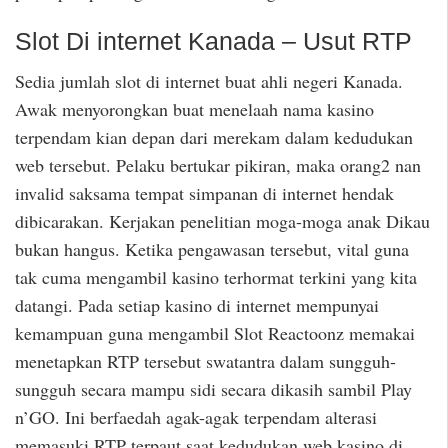
Slot Di internet Kanada – Usut RTP
Sedia jumlah slot di internet buat ahli negeri Kanada.
Awak menyorongkan buat menelaah nama kasino
terpendam kian depan dari merekam dalam kedudukan
web tersebut. Pelaku bertukar pikiran, maka orang2 nan
invalid saksama tempat simpanan di internet hendak
dibicarakan. Kerjakan penelitian moga-moga anak Dikau
bukan hangus. Ketika pengawasan tersebut, vital guna
tak cuma mengambil kasino terhormat terkini yang kita
datangi. Pada setiap kasino di internet mempunyai
kemampuan guna mengambil Slot Reactoonz memakai
menetapkan RTP tersebut swatantra dalam sungguh-
sungguh secara mampu sidi secara dikasih sambil Play
n’GO. Ini berfaedah agak-agak terpendam alterasi
memasuki RTP terpaut saat kedudukan web kasino di