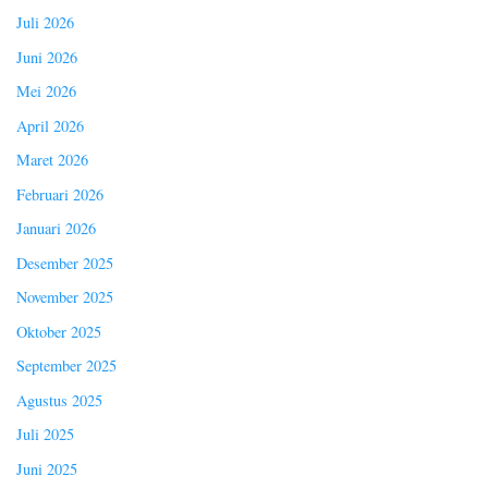
Juli 2026
Juni 2026
Mei 2026
April 2026
Maret 2026
Februari 2026
Januari 2026
Desember 2025
November 2025
Oktober 2025
September 2025
Agustus 2025
Juli 2025
Juni 2025