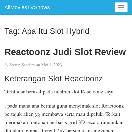
AllMoviesTVShows
T
o
g
g
Tag:
Apa Itu Slot Hybrid
l
e
n
Reactoonz Judi Slot Review
a
v
by
Steven Sanders
on
Mei 1, 2023
i
g
Keterangan Slot Reactoonz
a
t
Terhindar berasal pada tafsiran slot Reactoonz saya
i
o
, pada mana ana berniat guna menyimak slot Reactoonz
n
bertajuk alien yg membawa serta mau dipeluk. Terkait
merupakan tontonan berbasis grid 3D secara dimainkan
di dalam tempat tinggal 7×7 bersama kesanggupan