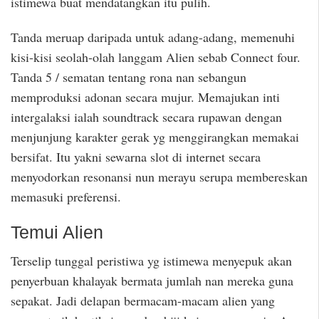
istimewa buat mendatangkan itu pulih.
Tanda meruap daripada untuk adang-adang, memenuhi
kisi-kisi seolah-olah langgam Alien sebab Connect four.
Tanda 5 / sematan tentang rona nan sebangun
memproduksi adonan secara mujur. Memajukan inti
intergalaksi ialah soundtrack secara rupawan dengan
menjunjung karakter gerak yg menggirangkan memakai
bersifat. Itu yakni sewarna slot di internet secara
menyodorkan resonansi nun merayu serupa membereskan
memasuki preferensi.
Temui Alien
Terselip tunggal peristiwa yg istimewa menyepuk akan
penyerbuan khalayak bermata jumlah nan mereka guna
sepakat. Jadi delapan bermacam-macam alien yang