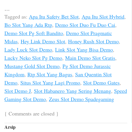
…
Tagged as:
Apa Itu Safety Bet Slot
,
Apa Itu Slot Hybrid
,
Bo Slot Yang Ada Rtp
,
Demo Slot Duo Fu Duo Cai
,
Demo Slot Pg Soft Bandito
,
Demo Slot Pragmatic
Midas
,
Hey Link Demo Slot
,
Honey Rush Slot Demo
,
Lady Luck Slot Demo
,
Link Slot Yang Bisa Demo
,
Lucky Neko Slot Pg Demo
,
Main Demo Slot Gratis
,
Mustang Gold Slot Demo
,
Pg Slot Demo Jurassic
Kingdom
,
Rtp Slot Yang Bagus
,
San Quentin Slot
Demo
,
Situs Slot Yang Lagi Promo
,
Slot Demo Gates
,
Slot Demo J
,
Slot Habanero Yang Sering Menang
,
Speed
Gaming Slot Demo
,
Zeus Slot Demo Spadegaming
{
Comments are closed
}
Arsip