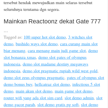
tersebut hendak mewujudkan main selaras tersebut
seluruhnya terutama dgn segera.
Mainkan Reactoonz dekat Gate 777
…
Tagged as:
100 super hot slot demo
,
3 witches slot
demo
,
bushido ways slot demo
,
cara curang main slot
biar menang
,
cara menang main judi game slot
,
demo
slot bonanza xmas
,
demo slot gates of olympus
indonesia
,
demo slot madame destiny megaways
indonesia
,
demo slot pragmatic rupiah wild west gold
,
demo slot zeus olympus pragmatic
,
gates of olympus slot
demo bonus buy
,
hellcatraz slot demo
,
infectious 5 slot
demo
,
main akun slot demo
,
main game slot demo
,
router wifi yang ada slot sim card
,
slot demo admin
,
slot
demo gacor parah
,
slot demo gratis pg soft
,
slot demo