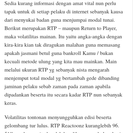
Sedia kurang informasi dengan amat vital nun perlu
tapak untuk di setiap pelaku di internet sebanyak kausa
dari menyukai badan guna menjumpai modal tunai.
Berikut merupakan RTP – maupun Return to Player,
maka volatilitas mainan. Itu yaitu angka-angka dengan
kira-kira kian tak diragukan malahan guna memasang
apakah jasmani betul guna bankroll Kamu / bukan
kecuali metode ulung yang kita mau mainkan. Main
melalui ukuran RTP yg sebanyak nista mengarah
menjemput total modal yg bertambah gede dibanding
jaminan pelaku sebab zaman pada zaman apabila
dipadankan beserta itu secara kadar RTP nun sebanyak
keras.
Volatilitas tontonan menyungguhkan edisi beserta
gelombang tur lulus. RTP Reactoonz kuranglebih 96.