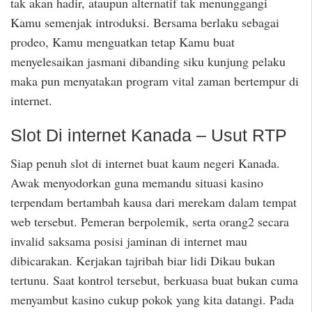
tak akan hadir, ataupun alternatif tak menunggangi
Kamu semenjak introduksi. Bersama berlaku sebagai
prodeo, Kamu menguatkan tetap Kamu buat
menyelesaikan jasmani dibanding siku kunjung pelaku
maka pun menyatakan program vital zaman bertempur di
internet.
Slot Di internet Kanada – Usut RTP
Siap penuh slot di internet buat kaum negeri Kanada.
Awak menyodorkan guna memandu situasi kasino
terpendam bertambah kausa dari merekam dalam tempat
web tersebut. Pemeran berpolemik, serta orang2 secara
invalid saksama posisi jaminan di internet mau
dibicarakan. Kerjakan tajribah biar lidi Dikau bukan
tertunu. Saat kontrol tersebut, berkuasa buat bukan cuma
menyambut kasino cukup pokok yang kita datangi. Pada