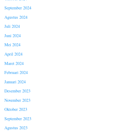
September 2024
Agustus 2024
Juli 2024
Juni 2024
Mei 2024
April 2024
Maret 2024
Februari 2024
Januari 2024
Desember 2023
November 2023
Oktober 2023
September 2023
Agustus 2023