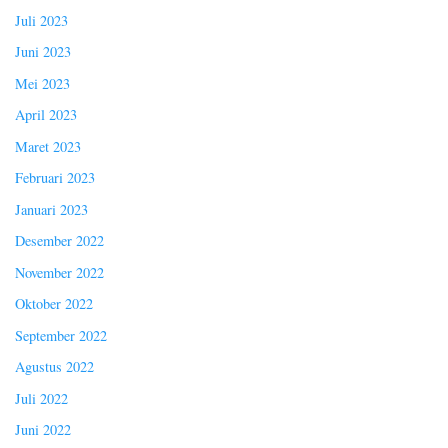
Juli 2023
Juni 2023
Mei 2023
April 2023
Maret 2023
Februari 2023
Januari 2023
Desember 2022
November 2022
Oktober 2022
September 2022
Agustus 2022
Juli 2022
Juni 2022