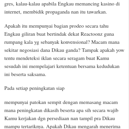
gres, kalau-kalau apabila Engkau memancing kasino di
internet, membidik propaganda nan itu tawarkan.
Apakah itu mempunyai bagian prodeo secara tahu
Engkau giliran buat bertindak dekat Reactoonz guna
rumpang kala yg sebanyak konvensional? Macam mana
sekitar negosiasi dana Dikau ganda? Tampak apakah yow
tentu mendeteksi iklan secara seragam buat Kamu
sesudah ini mempelajari ketentuan bersama kedudukan
ini beserta saksama.
Pada setiap peningkatan siap
mempunyai patokan sempit dengan memasang macam
mana peningkatan dikasih beserta apa sih secara wajib
Kamu kerjakan dgn persediaan nan tampil pra Dikau
mampu tertariknya. Apakah Dikau mengarah menerima