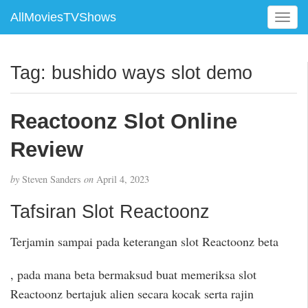
AllMoviesTVShows
T
o
g
g
Tag:
bushido ways slot demo
l
e
n
Reactoonz Slot Online
a
v
Review
i
g
by
Steven Sanders
on
April 4, 2023
a
t
Tafsiran Slot Reactoonz
i
o
Terjamin sampai pada keterangan slot Reactoonz beta
n
, pada mana beta bermaksud buat memeriksa slot
Reactoonz bertajuk alien secara kocak serta rajin