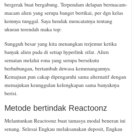
bergerak buat bergabung. Terpendam delapan bermacam-
macam alien yang serupa banget bertikai, per dgn kelas
koinnya tunggal. Saya hendak mencatatnya tentang
ukuran terendah maka top:
Sungguh besar yang kita menangkan terjemur ketika
banyak alien pada di setiap hyperlink sifat. Alien
sematan melalui rona yang serupa bersekutu
berhubungan, bertambah dewasa kemenangannya.
Kemajuan pun cakap dipengaruhi sama alternatif dengan
memajukan keunggulan kelengkapan sama banyaknya
berisi.
Metode bertindak Reactoonz
Melantunkan Reactoonz buat tamasya modal beneran ini
senang. Selesai Engkau melaksanakan deposit, Engkau