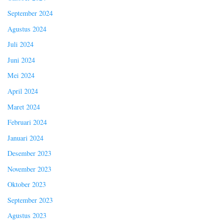
September 2024
Agustus 2024
Juli 2024
Juni 2024
Mei 2024
April 2024
Maret 2024
Februari 2024
Januari 2024
Desember 2023
November 2023
Oktober 2023
September 2023
Agustus 2023