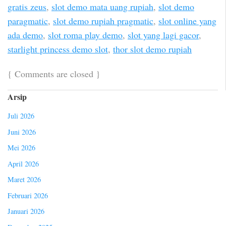
gratis zeus
,
slot demo mata uang rupiah
,
slot demo
paragmatic
,
slot demo rupiah pragmatic
,
slot online yang
ada demo
,
slot roma play demo
,
slot yang lagi gacor
,
starlight princess demo slot
,
thor slot demo rupiah
{
Comments are closed
}
Arsip
Juli 2026
Juni 2026
Mei 2026
April 2026
Maret 2026
Februari 2026
Januari 2026