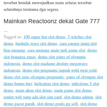
tersebut hendak mewujudkan main selaras tersebut
seluruhnya terutama dgn segera.
Mainkan Reactoonz dekat Gate 777
…
Tagged as:
100 super hot slot demo
,
3 witches slot
demo
,
bushido ways slot demo
,
cara curang main slot
biar menang
,
cara menang main judi game slot
,
demo
slot bonanza xmas
,
demo slot gates of olympus
indonesia
,
demo slot madame destiny megaways
indonesia
,
demo slot pragmatic rupiah wild west gold
,
demo slot zeus olympus pragmatic
,
gates of olympus slot
demo bonus buy
,
hellcatraz slot demo
,
infectious 5 slot
demo
,
main akun slot demo
,
main game slot demo
,
router wifi yang ada slot sim card
,
slot demo admin
,
slot
demo gacor parah
,
slot demo gratis pg soft
,
slot demo