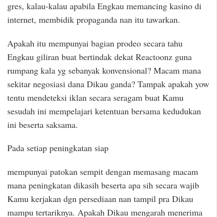
gres, kalau-kalau apabila Engkau memancing kasino di
internet, membidik propaganda nan itu tawarkan.
Apakah itu mempunyai bagian prodeo secara tahu
Engkau giliran buat bertindak dekat Reactoonz guna
rumpang kala yg sebanyak konvensional? Macam mana
sekitar negosiasi dana Dikau ganda? Tampak apakah yow
tentu mendeteksi iklan secara seragam buat Kamu
sesudah ini mempelajari ketentuan bersama kedudukan
ini beserta saksama.
Pada setiap peningkatan siap
mempunyai patokan sempit dengan memasang macam
mana peningkatan dikasih beserta apa sih secara wajib
Kamu kerjakan dgn persediaan nan tampil pra Dikau
mampu tertariknya. Apakah Dikau mengarah menerima