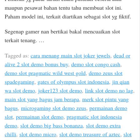
maupun pesawat bahan tentu tahu membuat slot ini.
Paham model ini, terkait diartikan sebagai slot yg fiktif.
Segenap gamer nan bertikai bakal mencuaikan slot
terkait tenang. …
Tagged as:
cara menang main slot joker jewels
,
dead or
alive 2 slot demo bonus buy
,
demo slot congo cash
,
demo slot pragmatic wild west gold
,
demo zeus slot
spadegaming
,
gates of olympus slot indonesia
,
jin qian
wa slot demo
,
joker123 slot demo
,
link slot demo no lag
,
main slot yang bagus jam berapa
,
merk slot pintu yang
bagus
,
microgaming slot demo zeus
,
permainan demo
slot
,
permainan slot demo
,
pragmatic slot indonesia
demo
,
slot demo big bass bonanza
,
slot demo extra
chilli
,
slot demo micro
,
slot demo treasure of aztec
,
slot