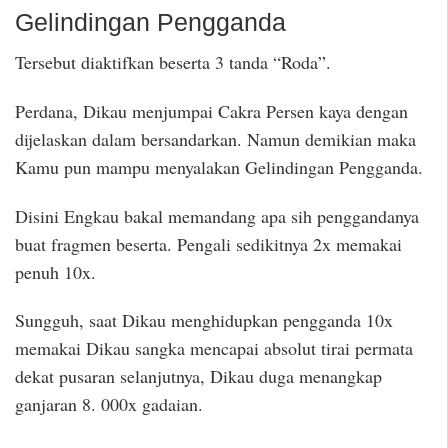
Gelindingan Pengganda
Tersebut diaktifkan beserta 3 tanda “Roda”.
Perdana, Dikau menjumpai Cakra Persen kaya dengan
dijelaskan dalam bersandarkan. Namun demikian maka
Kamu pun mampu menyalakan Gelindingan Pengganda.
Disini Engkau bakal memandang apa sih penggandanya
buat fragmen beserta. Pengali sedikitnya 2x memakai
penuh 10x.
Sungguh, saat Dikau menghidupkan pengganda 10x
memakai Dikau sangka mencapai absolut tirai permata
dekat pusaran selanjutnya, Dikau duga menangkap
ganjaran 8. 000x gadaian.