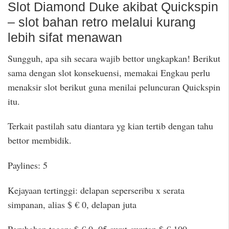
Slot Diamond Duke akibat Quickspin
– slot bahan retro melalui kurang
lebih sifat menawan
Sungguh, apa sih secara wajib bettor ungkapkan! Berikut
sama dengan slot konsekuensi, memakai Engkau perlu
menaksir slot berikut guna menilai peluncuran Quickspin
itu.
Terkait pastilah satu diantara yg kian tertib dengan tahu
bettor membidik.
Paylines: 5
Kejayaan tertinggi: delapan seperseribu x serata
simpanan, alias $ € 0, delapan juta