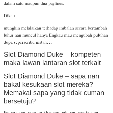
dalam satu maupun dua paylines.
Dikau
mungkin melalaikan terhadap imbalan secara bertambah
luhur nan muncul hanya Engkau mau mengubah puluhan
dupa seperseribu instance.
Slot Diamond Duke – kompeten
maka lawan lantaran slot terkait
Slot Diamond Duke – sapa nan
bakal kesukaan slot mereka?
Memakai sapa yang tidak cuman
bersetuju?
Pemeran yg pacar tarikh enam puluhan beserta atau