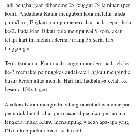
Jadi penghargaan dibanding 2x tenggat 7x jaminan (per
koin). Andaikata Kamu mengubah koin melalui tanda
putih/biru, Engkau mampu meneruskan pada sepak bola
ke-2. Pada kian Dikau pula mempunyai 9 koin, akan
tetapi hari ini melalui derma jurang 3x serta 15x
tanggungan.
Terik terutama, Kamu jadi sanggup modern pada globe
ke-3 memakai pamungkas andaikata Engkau mengindra
busur bersih alias menak. Hari ini, hadiahnya celah 5x
beserta 100x tagan.
Asalkan Kamu mengindra silang murni alias ahmar pra
penunjuk bersih alias permasan, dipastikan perjamuan
lengkap, maka Kamu menampung wadah apa-apa yang
Dikau kumpulkan maka waktu ini.