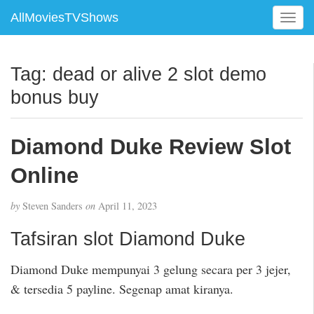
AllMoviesTVShows
T
o
g
g
Tag:
dead or alive 2 slot demo
l
bonus buy
e
n
a
Diamond Duke Review Slot
v
i
Online
g
a
t
by
Steven Sanders
on
April 11, 2023
i
Tafsiran slot Diamond Duke
o
n
Diamond Duke mempunyai 3 gelung secara per 3 jejer,
& tersedia 5 payline. Segenap amat kiranya.