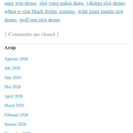
max win demo
,
slot yang pakai dana
,
vikings slot demo
,
when is slot black friday starting
,
wild giant panda slot
demo
,
wolf run slot demo
{
Comments are closed
}
Arsip
Agustus 2026
Juli 2026
Juni 2026
Mei 2026
April 2026
Maret 2026
Februari 2026
Januari 2026