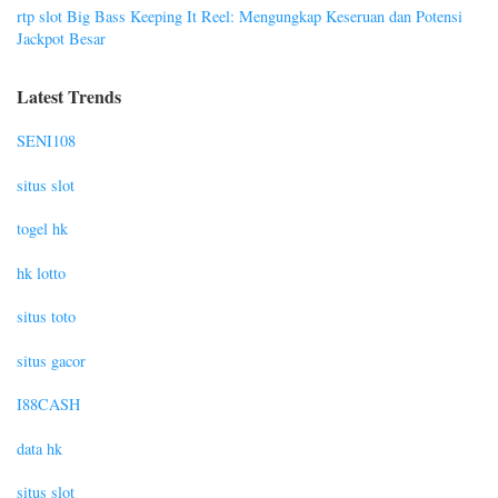
rtp slot Big Bass Keeping It Reel: Mengungkap Keseruan dan Potensi
Jackpot Besar
Latest Trends
SENI108
situs slot
togel hk
hk lotto
situs toto
situs gacor
I88CASH
data hk
situs slot