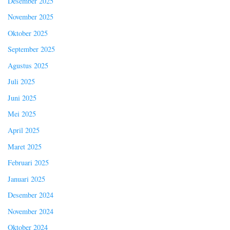
Desember 2025
November 2025
Oktober 2025
September 2025
Agustus 2025
Juli 2025
Juni 2025
Mei 2025
April 2025
Maret 2025
Februari 2025
Januari 2025
Desember 2024
November 2024
Oktober 2024