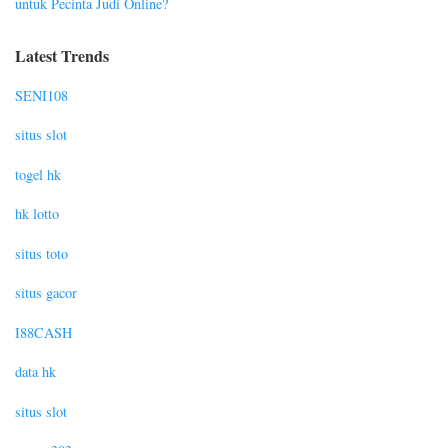
untuk Pecinta Judi Online?
Latest Trends
SENI108
situs slot
togel hk
hk lotto
situs toto
situs gacor
I88CASH
data hk
situs slot