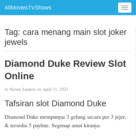
AllMoviesTVShows
T
o
g
g
Tag:
cara menang main slot joker
l
jewels
e
n
a
Diamond Duke Review Slot
v
i
Online
g
a
t
by
Steven Sanders
on
April 11, 2023
i
Tafsiran slot Diamond Duke
o
n
Diamond Duke mempunyai 3 gelung secara per 3 jejer,
& tersedia 5 payline. Segenap amat kiranya.