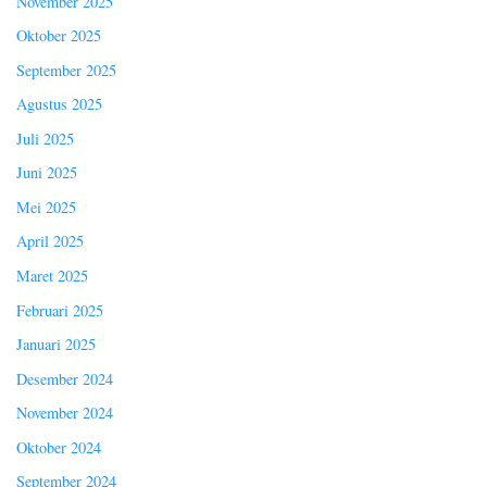
November 2025
Oktober 2025
September 2025
Agustus 2025
Juli 2025
Juni 2025
Mei 2025
April 2025
Maret 2025
Februari 2025
Januari 2025
Desember 2024
November 2024
Oktober 2024
September 2024