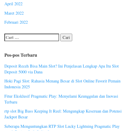
April 2022
Maret 2022
Februari 2022
Pos-pos Terbaru
Deposit Receh Bisa Main Slot? Ini Penjelasan Lengkap Apa Itu Slot
Deposit 5000 via Dana
Hoki Pagi Slot: Rahasia Menang Besar di Slot Online Favorit Pemain
Indonesia 2025
Fitur Eksklusif Pragmatic Play: Menyelami Keunggulan dan Inovasi
Terbaru
rtp slot Big Bass Keeping It Reel: Mengungkap Keseruan dan Potensi
Jackpot Besar
Seberapa Menguntungkan RTP Slot Lucky Lightning Pragmatic Play