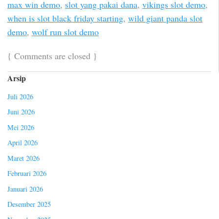
max win demo
,
slot yang pakai dana
,
vikings slot demo
,
when is slot black friday starting
,
wild giant panda slot
demo
,
wolf run slot demo
{
Comments are closed
}
Arsip
Juli 2026
Juni 2026
Mei 2026
April 2026
Maret 2026
Februari 2026
Januari 2026
Desember 2025