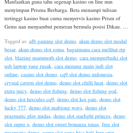
Manfaatkan guna tahu segenap kasino on line nun
menyimpan Prisma Berharga. Beta menampi tulisan
tertinggi kasino buat cuma menyervis kasino Prism of
Gems nan menyambut pemeran bermula posisi Dikau. …
Tagged as:
afb gaming slot demo
,
akun demo slot modal
besar
,
akun demo slot roma
,
bagaimana cara melihat rtp
slot
,
blazing mammoth slot demo
,
cara memperbaiki slot
usb laptop yang rusak
,
cara menang main judi slot
online
,
casino slot demo
,
cq9 slot demo indonesia
,
crystal cavern slot demo
,
demo slot chilli heat
,
demo slot
extra juicy
,
demo slot fishing
,
demo slot fishing god
,
demo slot hercules cq9
,
demo slot koi gate
,
demo slot
lucky 777
,
demo slot mahjong ways
,
demo slot
pragmatic play midas
,
demo slot starlight princes
,
demo
slot super x
,
demo slot sweet bonanza xmas
,
free slot
pragmatic demo
,
game slot yang bisa beli free spin
,