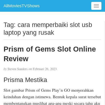
AllMoviesTVShows
T
o
g
g
Tag:
cara memperbaiki slot usb
l
laptop yang rusak
e
n
a
Prism of Gems Slot Online
v
i
Review
g
a
t
by
Steven Sanders
on
Februari 26, 2023
i
Prisma Mestika
o
n
Slot gambar Prism of Gems Play’n GO menyerahkan
keindahan dengan istimewa. Bentuk kepala surat tersebut
membentangkan muslihat apa-apa meski secara tahu aku