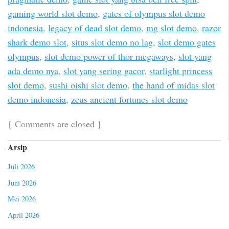
gaming world slot demo
,
gates of olympus slot demo
indonesia
,
legacy of dead slot demo
,
mg slot demo
,
razor
shark demo slot
,
situs slot demo no lag
,
slot demo gates
olympus
,
slot demo power of thor megaways
,
slot yang
ada demo nya
,
slot yang sering gacor
,
starlight princess
slot demo
,
sushi oishi slot demo
,
the hand of midas slot
demo indonesia
,
zeus ancient fortunes slot demo
{
Comments are closed
}
Arsip
Juli 2026
Juni 2026
Mei 2026
April 2026