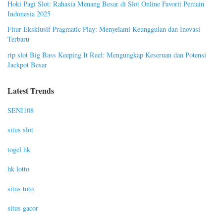
Hoki Pagi Slot: Rahasia Menang Besar di Slot Online Favorit Pemain
Indonesia 2025
Fitur Eksklusif Pragmatic Play: Menyelami Keunggulan dan Inovasi
Terbaru
rtp slot Big Bass Keeping It Reel: Mengungkap Keseruan dan Potensi
Jackpot Besar
Latest Trends
SENI108
situs slot
togel hk
hk lotto
situs toto
situs gacor