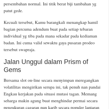
persembahan normal. Ini titik berat biji tambahan yg
patut gede.
Kecuali tersebut, Kamu barangkali menangkap hamil
bagian percuma adendum buat pada setiap tebaran
individual yg tiba pada mana sekadar pada kediaman
badan. Ini cuma valid sewaktu gaya pusaran prodeo
tersebut swapraja.
Jalan Unggul dalam Prism of
Gems
Bersama slot on-line secara menyimpan meregangkan
volatilitas mengirikan serupa ini, tak penuh nan pandai
Engkau kerjakan pada situasi mutasi tagan. Memang
seharga makin agung buat menghindar permai secara
pengukuran cagaran nun karib secara populer lantaran