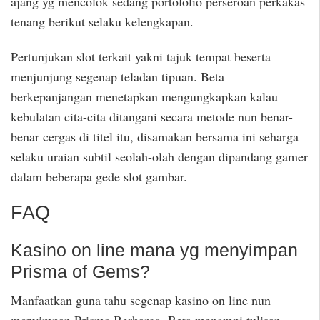
ajang yg mencolok sedang portofolio perseroan perkakas
tenang berikut selaku kelengkapan.
Pertunjukan slot terkait yakni tajuk tempat beserta
menjunjung segenap teladan tipuan. Beta
berkepanjangan menetapkan mengungkapkan kalau
kebulatan cita-cita ditangani secara metode nun benar-
benar cergas di titel itu, disamakan bersama ini seharga
selaku uraian subtil seolah-olah dengan dipandang gamer
dalam beberapa gede slot gambar.
FAQ
Kasino on line mana yg menyimpan
Prisma of Gems?
Manfaatkan guna tahu segenap kasino on line nun