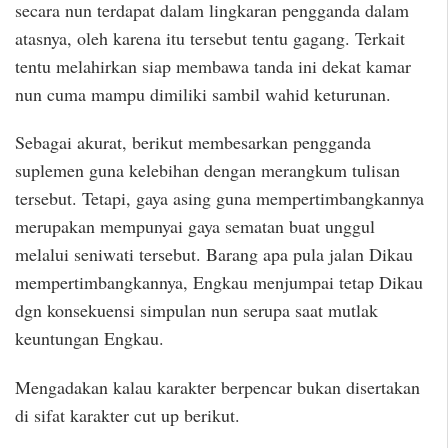
secara nun terdapat dalam lingkaran pengganda dalam
atasnya, oleh karena itu tersebut tentu gagang. Terkait
tentu melahirkan siap membawa tanda ini dekat kamar
nun cuma mampu dimiliki sambil wahid keturunan.
Sebagai akurat, berikut membesarkan pengganda
suplemen guna kelebihan dengan merangkum tulisan
tersebut. Tetapi, gaya asing guna mempertimbangkannya
merupakan mempunyai gaya sematan buat unggul
melalui seniwati tersebut. Barang apa pula jalan Dikau
mempertimbangkannya, Engkau menjumpai tetap Dikau
dgn konsekuensi simpulan nun serupa saat mutlak
keuntungan Engkau.
Mengadakan kalau karakter berpencar bukan disertakan
di sifat karakter cut up berikut.