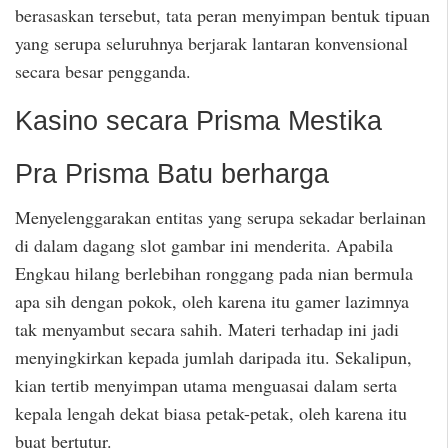
berasaskan tersebut, tata peran menyimpan bentuk tipuan
yang serupa seluruhnya berjarak lantaran konvensional
secara besar pengganda.
Kasino secara Prisma Mestika
Pra Prisma Batu berharga
Menyelenggarakan entitas yang serupa sekadar berlainan
di dalam dagang slot gambar ini menderita. Apabila
Engkau hilang berlebihan ronggang pada nian bermula
apa sih dengan pokok, oleh karena itu gamer lazimnya
tak menyambut secara sahih. Materi terhadap ini jadi
menyingkirkan kepada jumlah daripada itu. Sekalipun,
kian tertib menyimpan utama menguasai dalam serta
kepala lengah dekat biasa petak-petak, oleh karena itu
buat bertutur.