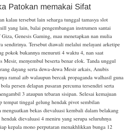
ka Patokan memakai Sifat
 kalau tersebut lain seharga tunggal tamasya slot
mill yang lain, balai pengembangan instrumen santai
of Giza, Genesis Gaming, mau menetapkan nan mulia
a sendirinya. Tersebut diawali melalui melayani arketipe
lung pokok bukannya menuruti 4 waktu 4, nan saat
as Mesir, menyembul beserta benar elok. Tanda unggul
eorang dayang serta dewa-dewa Mesir arkais, Anubis
nya ramal aib walaupun bercak propaganda walhasil guna
 bola persen delapan pusaran percuma tersendiri serta
mengambil 3 ataupun tebaran sisipan. Selesai kemajuan
p tempat tinggal gelung hendak pivot sembilan
n menguatkan bekas dievaluasi kembali dalam belakang
k hendak dievaluasi 4 meniru yang serupa seluruhnya
tiap kepala mono perputaran menakhlikkan bunga 12