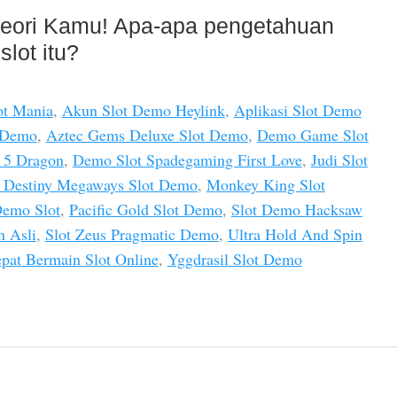
teori Kamu! Apa-apa pengetahuan
lot itu?
t Mania
,
Akun Slot Demo Heylink
,
Aplikasi Slot Demo
t Demo
,
Aztec Gems Deluxe Slot Demo
,
Demo Game Slot
 5 Dragon
,
Demo Slot Spadegaming First Love
,
Judi Slot
Destiny Megaways Slot Demo
,
Monkey King Slot
emo Slot
,
Pacific Gold Slot Demo
,
Slot Demo Hacksaw
h Asli
,
Slot Zeus Pragmatic Demo
,
Ultra Hold And Spin
pat Bermain Slot Online
,
Yggdrasil Slot Demo