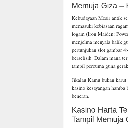
Memuja Giza – 
Kebudayaan Mesir antik se
memasuki kebiasaan ragam
logam (Iron Maiden: Powers
menjelma menyala balik gu
pertunjukan slot gambar 4×
berselisih. Dalam mana te
tampil percuma guna gerak 
Jikalau Kamu bukan karut
kasino kesayangan hamba b
beneran.
Kasino Harta Te
Tampil Memuja 