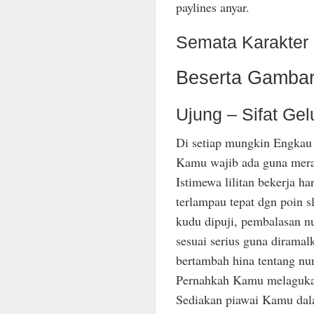
paylines anyar.
Semata Karakte
Beserta Gambar
Ujung – Sifat Ge
Di setiap mungkin Engkau
Kamu wajib ada guna mera
Istimewa lilitan bekerja h
terlampau tepat dgn poin sl
kudu dipuji, pembalasan n
sesuai serius guna diramal
bertambah hina tentang nu
Pernahkah Kamu melaguka
Sediakan piawai Kamu dala