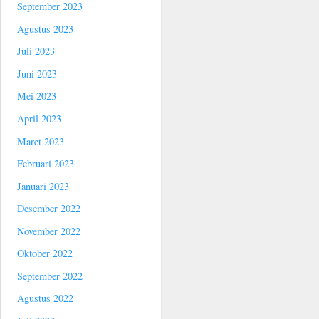
September 2023
Agustus 2023
Juli 2023
Juni 2023
Mei 2023
April 2023
Maret 2023
Februari 2023
Januari 2023
Desember 2022
November 2022
Oktober 2022
September 2022
Agustus 2022