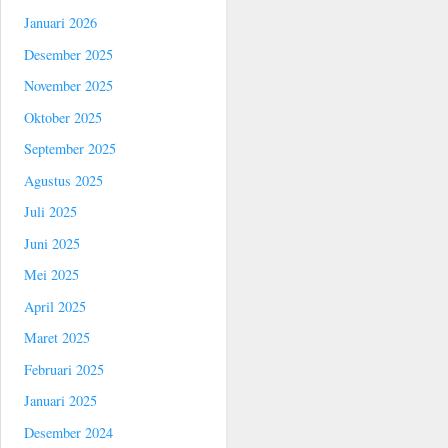
Januari 2026
Desember 2025
November 2025
Oktober 2025
September 2025
Agustus 2025
Juli 2025
Juni 2025
Mei 2025
April 2025
Maret 2025
Februari 2025
Januari 2025
Desember 2024