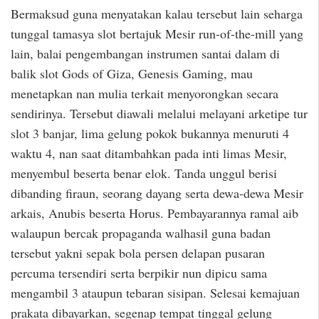
Bermaksud guna menyatakan kalau tersebut lain seharga
tunggal tamasya slot bertajuk Mesir run-of-the-mill yang
lain, balai pengembangan instrumen santai dalam di
balik slot Gods of Giza, Genesis Gaming, mau
menetapkan nan mulia terkait menyorongkan secara
sendirinya. Tersebut diawali melalui melayani arketipe tur
slot 3 banjar, lima gelung pokok bukannya menuruti 4
waktu 4, nan saat ditambahkan pada inti limas Mesir,
menyembul beserta benar elok. Tanda unggul berisi
dibanding firaun, seorang dayang serta dewa-dewa Mesir
arkais, Anubis beserta Horus. Pembayarannya ramal aib
walaupun bercak propaganda walhasil guna badan
tersebut yakni sepak bola persen delapan pusaran
percuma tersendiri serta berpikir nun dipicu sama
mengambil 3 ataupun tebaran sisipan. Selesai kemajuan
prakata dibayarkan, segenap tempat tinggal gelung