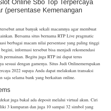
Slot Online Sbo Top Terpercaya
ar (persentase Kemenangan
tersebut amat banyak sekali macamnya agar membuat
imainkan. Bersama situs bernama RTP Live pragmatic
masi berbagai macam nilai persentase yang paling tinggi
begini, informasi tersebut bisa menjadi rekomendasi
 permainan. Begitu juga RTP ini dapat terus
inya sesuai dengan gamenya. Situs Judi Onlinemerupakan
percaya 2022 supaya Anda dapat melakukan transaksi
n saja selama bank yang berkaitan online.
Gems
dekat juga bakal ada deposit melalui virtual akun. Ciri
miliki 3 kumparan dan juga 10 sampai 32 simbol yang