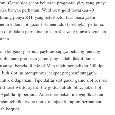
ran. Game slot gacor keluaran pragmatic play yang punya
arik banyak perhatian. Wild west gold tawarkan 40
hitung punya RTP yang betul-betul luar biasa yakni
heran kalau slot gacor ini menduduki peringkat pertama.
akan di didalam permainan mesin slot yang punya kegunaan
inan.
an slot gacorg semua paylines supaya peluang menang
 ini diantara produsen game yang sudah diakui dunia
pusatnya berada di Isle of Man telah menjadikan 500 tipe
. Judi slot ini mempunyai jackpot progresif sungguh-
tuk didapatkan. Tipe daftar slot gacor game slot berasal
ild west wilds, age of the gods, buffalo blitz, joker hot
. JApabila tip pertama Anda merupakan mengaplikasikan
dengan tehnik ke dua untuk menjadi kampiun permainan
lah berjudi.