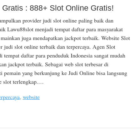
ratis : 888+ Slot Online Gratis!
pulkan provider judi slot online paling baik dan
aik Lawu88slot menjadi tempat daftar para masyarakat
 mainkan juga mendapatkan jackpot terbaik. Website Slot
 judi slot online terbaik dan terpercaya. Agen Slot
di tempat daftar para penduduk Indonesia sangat mudah
n jackpot terbaik. Sebagai web slot terbesar di
ti pemain yang berkunjung ke Judi Online bisa langsung
e slot terlengkap.…
erpercaya
,
website