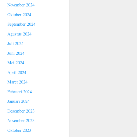
November 2024
Oktober 2024
September 2024
Agustus 2024
Juli 2024
Juni 2024
Mei 2024
April 2024
Maret 2024
Februari 2024
Januari 2024
Desember 2023
November 2023
Oktober 2023