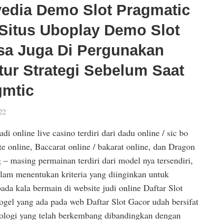
edia Demo Slot Pragmatic
Situs Uboplay Demo Slot
sa Juga Di Pergunakan
ur Strategi Sebelum Saat
gmtic
22
i online live casino terdiri dari dadu online / sic bo
ette online, Baccarat online / bakarat online, dan Dragon
 – masing permainan terdiri dari model nya tersendiri,
dalam menentukan kriteria yang diinginkan untuk
da kala bermain di website judi online Daftar Slot
ogel yang ada pada web Daftar Slot Gacor udah bersifat
ologi yang telah berkembang dibandingkan dengan