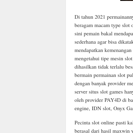
Di tahun 2021 permainanny
beragam macam type slot o
sini pemain bakal mendapa
sederhana agar bisa dikata
mendapatkan kemenangan tia
mengetahui tipe mesin slo
dihasilkan tidak terlalu be
bermain permainan slot pul
dengan banyak provider mes
server situs slot games ha
oleh provider PAY4D di ban
engine, IDN slot, Onyx G
Pecinta slot online pasti k
berasal dari hasil maxwin 