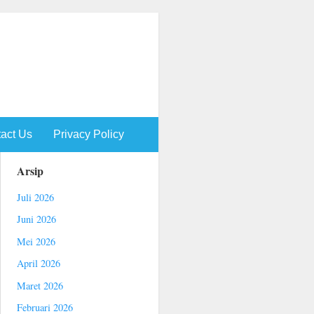
act Us
Privacy Policy
Arsip
Juli 2026
Juni 2026
Mei 2026
April 2026
Maret 2026
Februari 2026