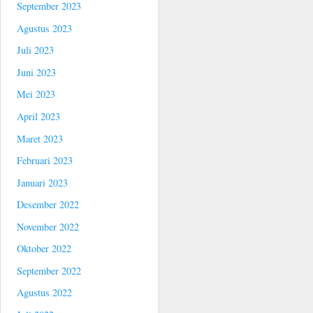
September 2023
Agustus 2023
Juli 2023
Juni 2023
Mei 2023
April 2023
Maret 2023
Februari 2023
Januari 2023
Desember 2022
November 2022
Oktober 2022
September 2022
Agustus 2022