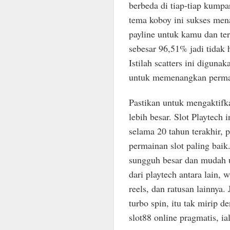
berbeda di tiap-tiap kumpa
tema koboy ini sukses men
payline untuk kamu dan ter
sebesar 96,51% jadi tidak 
Istilah scatters ini digun
untuk memenangkan perma
Pastikan untuk mengaktifk
lebih besar. Slot Playtech
selama 20 tahun terakhir, 
permainan slot paling baik
sungguh besar dan mudah un
dari playtech antara lain, w
reels, dan ratusan lainnya
turbo spin, itu tak mirip 
slot88 online pragmatis, ia