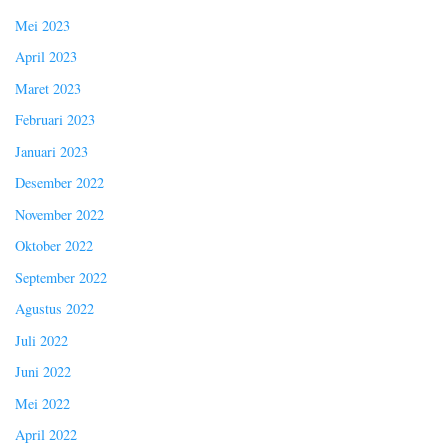
Mei 2023
April 2023
Maret 2023
Februari 2023
Januari 2023
Desember 2022
November 2022
Oktober 2022
September 2022
Agustus 2022
Juli 2022
Juni 2022
Mei 2022
April 2022