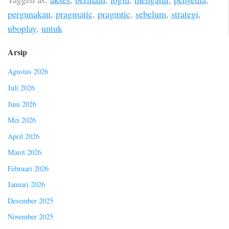
pergunakan
,
pragmatic
,
pragmtic
,
sebelum
,
strategi
,
uboplay
,
untuk
Arsip
Agustus 2026
Juli 2026
Juni 2026
Mei 2026
April 2026
Maret 2026
Februari 2026
Januari 2026
Desember 2025
November 2025