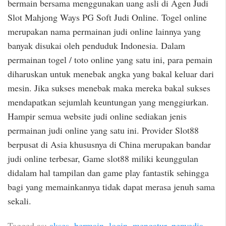
bermain bersama menggunakan uang asli di Agen Judi
Slot Mahjong Ways PG Soft Judi Online. Togel online
merupakan nama permainan judi online lainnya yang
banyak disukai oleh penduduk Indonesia. Dalam
permainan togel / toto online yang satu ini, para pemain
diharuskan untuk menebak angka yang bakal keluar dari
mesin. Jika sukses menebak maka mereka bakal sukses
mendapatkan sejumlah keuntungan yang menggiurkan.
Hampir semua website judi online sediakan jenis
permainan judi online yang satu ini. Provider Slot88
berpusat di Asia khususnya di China merupakan bandar
judi online terbesar, Game slot88 miliki keunggulan
didalam hal tampilan dan game play fantastik sehingga
bagi yang memainkannya tidak dapat merasa jenuh sama
sekali.
Tagged as:
akses
,
bermain
,
login
,
mengatur
,
penyedia
,