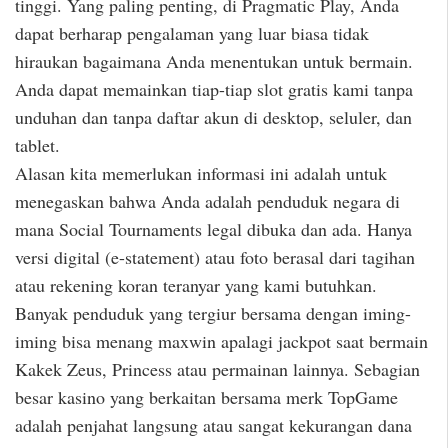
tinggi. Yang paling penting, di Pragmatic Play, Anda
dapat berharap pengalaman yang luar biasa tidak
hiraukan bagaimana Anda menentukan untuk bermain.
Anda dapat memainkan tiap-tiap slot gratis kami tanpa
unduhan dan tanpa daftar akun di desktop, seluler, dan
tablet.
Alasan kita memerlukan informasi ini adalah untuk
menegaskan bahwa Anda adalah penduduk negara di
mana Social Tournaments legal dibuka dan ada. Hanya
versi digital (e-statement) atau foto berasal dari tagihan
atau rekening koran teranyar yang kami butuhkan.
Banyak penduduk yang tergiur bersama dengan iming-
iming bisa menang maxwin apalagi jackpot saat bermain
Kakek Zeus, Princess atau permainan lainnya. Sebagian
besar kasino yang berkaitan bersama merk TopGame
adalah penjahat langsung atau sangat kekurangan dana