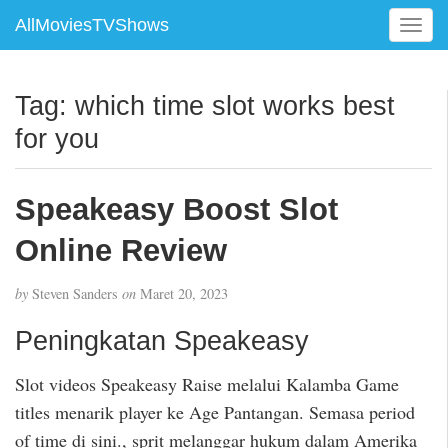
AllMoviesTVShows
T
o
g
g
Tag:
which time slot works best
l
for you
e
n
a
Speakeasy Boost Slot
v
i
Online Review
g
a
t
by
Steven Sanders
on
Maret 20, 2023
i
Peningkatan Speakeasy
o
n
Slot videos Speakeasy Raise melalui Kalamba Game
titles menarik player ke Age Pantangan. Semasa period
of time di sini., sprit melanggar hukum dalam Amerika