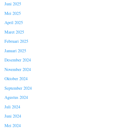
Juni 2025
Mei 2025
April 2025
Maret 2025
Februari 2025
Januari 2025
Desember 2024
November 2024
Oktober 2024
September 2024
Agustus 2024
Juli 2024
Juni 2024
Mei 2024