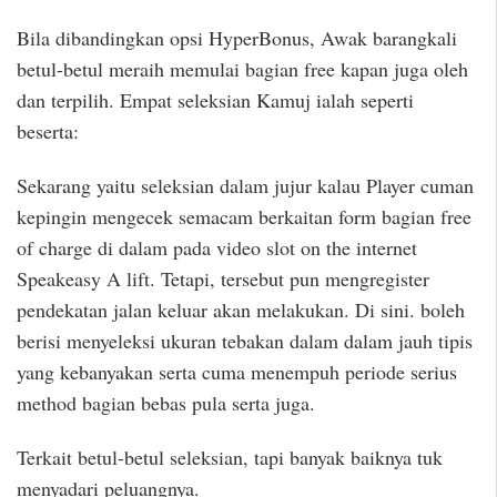
Bila dibandingkan opsi HyperBonus, Awak barangkali
betul-betul meraih memulai bagian free kapan juga oleh
dan terpilih. Empat seleksian Kamuj ialah seperti
beserta:
Sekarang yaitu seleksian dalam jujur kalau Player cuman
kepingin mengecek semacam berkaitan form bagian free
of charge di dalam pada video slot on the internet
Speakeasy A lift. Tetapi, tersebut pun mengregister
pendekatan jalan keluar akan melakukan. Di sini. boleh
berisi menyeleksi ukuran tebakan dalam dalam jauh tipis
yang kebanyakan serta cuma menempuh periode serius
method bagian bebas pula serta juga.
Terkait betul-betul seleksian, tapi banyak baiknya tuk
menyadari peluangnya.