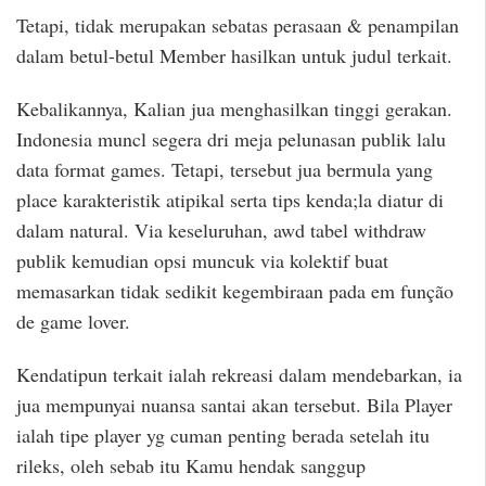
Tetapi, tidak merupakan sebatas perasaan & penampilan
dalam betul-betul Member hasilkan untuk judul terkait.
Kebalikannya, Kalian jua menghasilkan tinggi gerakan.
Indonesia muncl segera dri meja pelunasan publik lalu
data format games. Tetapi, tersebut jua bermula yang
place karakteristik atipikal serta tips kenda;la diatur di
dalam natural. Via keseluruhan, awd tabel withdraw
publik kemudian opsi muncuk via kolektif buat
memasarkan tidak sedikit kegembiraan pada em função
de game lover.
Kendatipun terkait ialah rekreasi dalam mendebarkan, ia
jua mempunyai nuansa santai akan tersebut. Bila Player
ialah tipe player yg cuman penting berada setelah itu
rileks, oleh sebab itu Kamu hendak sanggup