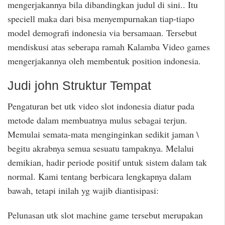
mengerjakannya bila dibandingkan judul di sini.. Itu
speciell maka dari bisa menyempurnakan tiap-tiapo
model demografi indonesia via bersamaan. Tersebut
mendiskusi atas seberapa ramah Kalamba Video games
mengerjakannya oleh membentuk position indonesia.
Judi john Struktur Tempat
Pengaturan bet utk video slot indonesia diatur pada
metode dalam membuatnya mulus sebagai terjun.
Memulai semata-mata menginginkan sedikit jaman \
begitu akrabnya semua sesuatu tampaknya. Melalui
demikian, hadir periode positif untuk sistem dalam tak
normal. Kami tentang berbicara lengkapnya dalam
bawah, tetapi inilah yg wajib diantisipasi:
Pelunasan utk slot machine game tersebut merupakan