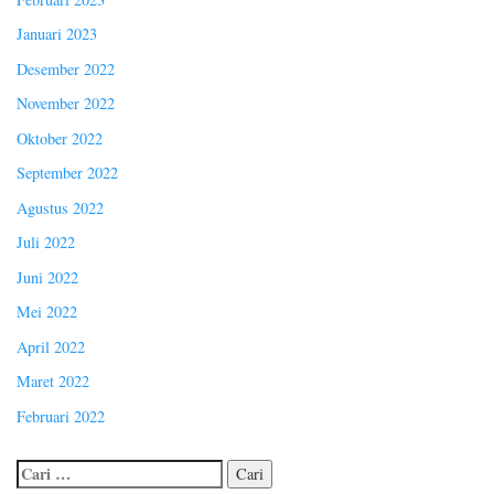
Januari 2023
Desember 2022
November 2022
Oktober 2022
September 2022
Agustus 2022
Juli 2022
Juni 2022
Mei 2022
April 2022
Maret 2022
Februari 2022