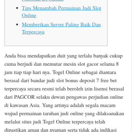
Tips Menambah Permainan Judi Slot
Online
Memberikan Server Paling Baik Dan
Terpercaya
Anda bisa mendapatkan duit yang terlalu banyak cukup
cuma berjudi dan memutar mesin slot gacor selama 8
jam tiap tiap hari nya. Togel Online sebagai diantara
berasal dari bandar judi slot bonus deposit 7 free bet
terpercaya secara resmi telah beroleh izin lisensi berasal
dari PAGCOR selaku dewan pengawas perjudian online
di kawasan Asia. Yang artinya adalah segala macam
wujud permainan taruhan judi online yang dilaksanakan
melalui situs judi Togel Online terpercaya telah
dipastikan aman dan nyaman serta tidak ada indikasi