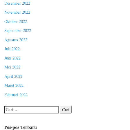
Desember 2022
November 2022
Oktober 2022
September 2022
Agustus 2022
Juli 2022
Juni 2022
Mei 2022
April 2022
Maret 2022
Februari 2022
Pos-pos Terbaru