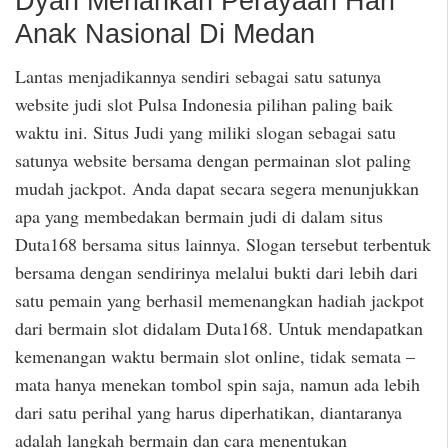
Dyah Meriahkan Perayaan Hari
Anak Nasional Di Medan
Lantas menjadikannya sendiri sebagai satu satunya
website judi slot Pulsa Indonesia pilihan paling baik
waktu ini. Situs Judi yang miliki slogan sebagai satu
satunya website bersama dengan permainan slot paling
mudah jackpot. Anda dapat secara segera menunjukkan
apa yang membedakan bermain judi di dalam situs
Duta168 bersama situs lainnya. Slogan tersebut terbentuk
bersama dengan sendirinya melalui bukti dari lebih dari
satu pemain yang berhasil memenangkan hadiah jackpot
dari bermain slot didalam Duta168. Untuk mendapatkan
kemenangan waktu bermain slot online, tidak semata –
mata hanya menekan tombol spin saja, namun ada lebih
dari satu perihal yang harus diperhatikan, diantaranya
adalah langkah bermain dan cara menentukan