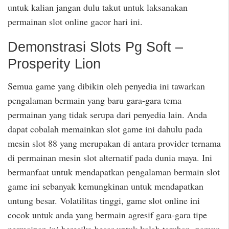
untuk kalian jangan dulu takut untuk laksanakan
permainan slot online gacor hari ini.
Demonstrasi Slots Pg Soft –
Prosperity Lion
Semua game yang dibikin oleh penyedia ini tawarkan
pengalaman bermain yang baru gara-gara tema
permainan yang tidak serupa dari penyedia lain. Anda
dapat cobalah memainkan slot game ini dahulu pada
mesin slot 88 yang merupakan di antara provider ternama
di permainan mesin slot alternatif pada dunia maya. Ini
bermanfaat untuk mendapatkan pengalaman bermain slot
game ini sebanyak kemungkinan untuk mendapatkan
untung besar. Volatilitas tinggi, game slot online ini
cocok untuk anda yang bermain agresif gara-gara tipe
permainan ini beresiko besar untuk kalah taruhan, namun