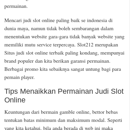
permainan.
Mencari judi slot online paling baik se indonesia di
dunia maya, namun tidak boleh sembarangan dalam
menentukan website gara-gara tidak banyak website yang
memiliki mutu service terpercaya. Slot212 merupakan
Situs judi slot online terbaik paling kondang, mempunyai
brand populer dan kita berikan garansi permainan.
Berbagai promo kita sebaiknya sangat untung bagi para
pemain player.
Tips Menaikkan Permainan Judi Slot
Online
Keuntungan dari bermain gamble online, bettor bebas
tentukan batas minimum dan maksimum modal. Seperti
yang kita ketahui, bila anda berada di web ini maka