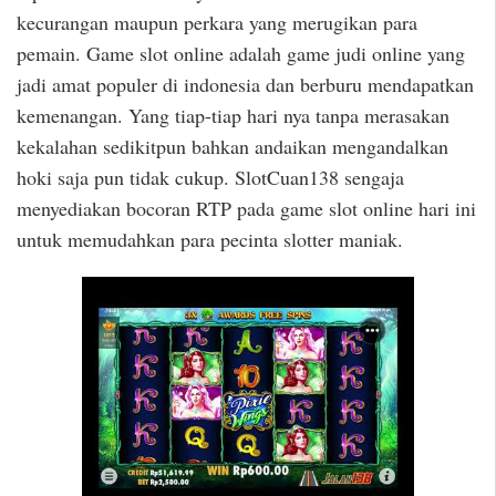
kecurangan maupun perkara yang merugikan para
pemain. Game slot online adalah game judi online yang
jadi amat populer di indonesia dan berburu mendapatkan
kemenangan. Yang tiap-tiap hari nya tanpa merasakan
kekalahan sedikitpun bahkan andaikan mengandalkan
hoki saja pun tidak cukup. SlotCuan138 sengaja
menyediakan bocoran RTP pada game slot online hari ini
untuk memudahkan para pecinta slotter maniak.