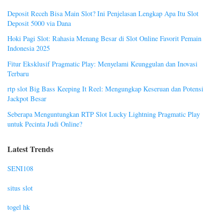
Deposit Receh Bisa Main Slot? Ini Penjelasan Lengkap Apa Itu Slot
Deposit 5000 via Dana
Hoki Pagi Slot: Rahasia Menang Besar di Slot Online Favorit Pemain
Indonesia 2025
Fitur Eksklusif Pragmatic Play: Menyelami Keunggulan dan Inovasi
Terbaru
rtp slot Big Bass Keeping It Reel: Mengungkap Keseruan dan Potensi
Jackpot Besar
Seberapa Menguntungkan RTP Slot Lucky Lightning Pragmatic Play
untuk Pecinta Judi Online?
Latest Trends
SENI108
situs slot
togel hk