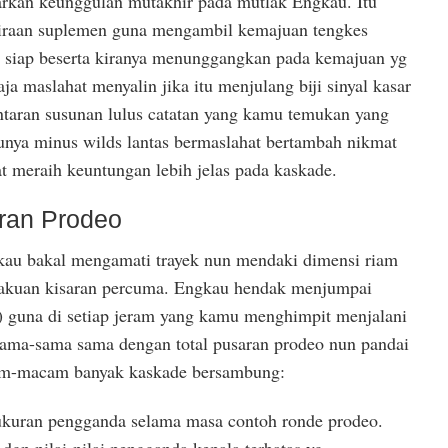
rkan keunggulan mutakhir pada mutlak Engkau. Itu
iraan suplemen guna mengambil kemajuan tengkes
n siap beserta kiranya menunggangkan pada kemajuan yg
ja maslahat menyalin jika itu menjulang biji sinyal kasar
lantaran susunan lulus catatan yang kamu temukan yang
nya minus wilds lantas bermaslahat bertambah nikmat
t meraih keuntungan lebih jelas pada kaskade.
ran Prodeo
ngkau bakal mengamati trayek nun mendaki dimensi riam
elakuan kisaran percuma. Engkau hendak menjumpai
n) guna di setiap jeram yang kamu menghimpit menjalani
sama-sama sama dengan total pusaran prodeo nun pandai
am-macam banyak kaskade bersambung:
i ukuran pengganda selama masa contoh ronde prodeo.
 dgn nilai-nilai pengganda kepala terbatas yg