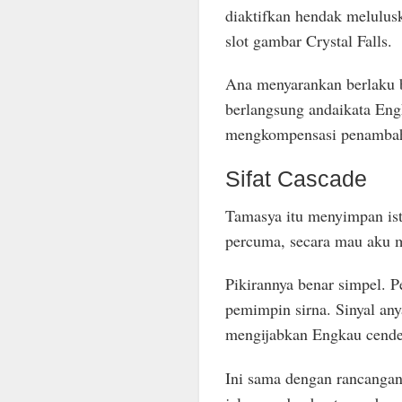
diaktifkan hendak melulus
slot gambar Crystal Falls.
Ana menyarankan berlaku be
berlangsung andaikata En
mengkompensasi penambah
Sifat Cascade
Tamasya itu menyimpan ist
percuma, secara mau aku 
Pikirannya benar simpel. 
pemimpin sirna. Sinyal an
mengijabkan Engkau cender
Ini sama dengan rancanga