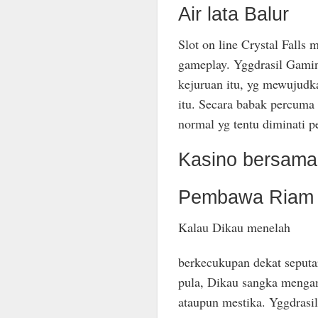
Air lata Balur
Slot on line Crystal Falls
gameplay. Yggdrasil Gamin
kejuruan itu, yg mewujud
itu. Secara babak percuma 
normal yg tentu diminati 
Kasino bersama A
Pembawa Riam 
Kalau Dikau menelah
berkecukupan dekat seputa
pula, Dikau sangka mengama
ataupun mestika. Yggdrasi