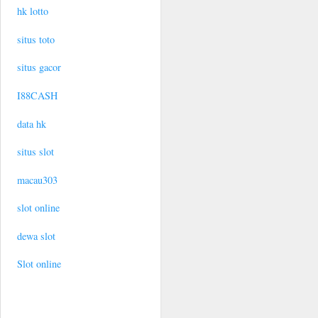
hk lotto
situs toto
situs gacor
I88CASH
data hk
situs slot
macau303
slot online
dewa slot
Slot online