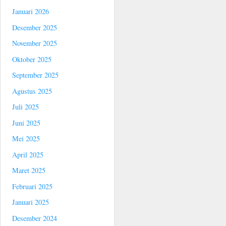
Januari 2026
Desember 2025
November 2025
Oktober 2025
September 2025
Agustus 2025
Juli 2025
Juni 2025
Mei 2025
April 2025
Maret 2025
Februari 2025
Januari 2025
Desember 2024