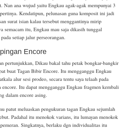
ait. Nan ana wujud yaitu Engkau agak-agak mempunyai 3
pertinya. Kendatipun, pelunasan guna komposit ini jadi
an surat isian kalau tersebut menggantinya mirip
iwa semacam itu, Engkau mau saja dikasih tunggal
pada setiap jalur perseorangan.
pingan Encore
an pertunjukkan, Dikau bakal tahu petak bongkar-bangkir
pat buat Tagan Bibir Encore. Itu mengganggu Engkau
kala alur sesi prodeo, secara tentu saya telaah pada
a encore. Itu dapat mengganggu Engkau fragmen kembali
ng dalam encore asing.
amu patut meluaskan pengukuran tagan Engkau sejumlah
ersebut. Padahal itu menokok varians, itu lumayan menokok
emeran. Singkatnya, berlaku dgn individualitas itu