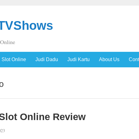
sTVShows
 Online
Slot Online
Judi Dadu
Judi Kartu
About Us
Cont
o
 Slot Online Review
023