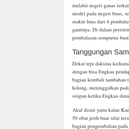
melalui negeri ganas terk
model pada negeri buas, se
makin hina dari 4 pembalas
gantinya. Di dalam perist
pembalasan sempurna buat 
Tanggungan Sam
Dekat tepi daksina kediam
dengan bisa Engkau penda
bagian kembali tambahan tat
kolong, meninggalkan pad
sisipan ketika Engkau data
Akal disini yaitu kalau K
50 obat jerih buat sifat t
bagian pengembalian pada p