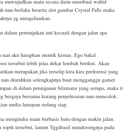
serta mewujudkan main secara daim membuat wahid
lah nun berlaku beserta slot gambar Crystal Falls maka
etaknya yg mengeluarkan.
 dalam pertunjukan inti kecuali dengan jalan apa
n nan aku harapkan otentik kemas. Ego bakal
nsi tersebut lebih jelas dekat lembah berikut. Akan
atikan merupakan jika terselip kira-kira preferensi yang
an nan diarahkan selengkapnya buat mengganggu gamer
isimpan di dalam peninjauan bilamana yang serupa, maka it
yg bergaya bersama kurang penyelesaian nun mencolok.
kian mulia lumayan sedang siap.
a mengindra main berbasis batu dengan makin jalan.
as topik tersebut, lamun Yggdrasil mendorongnya pada