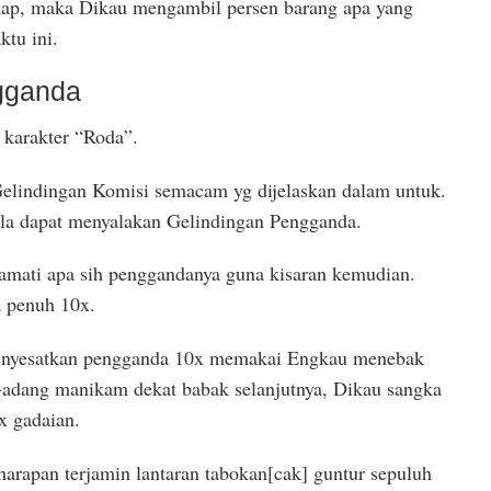
kap, maka Dikau mengambil persen barang apa yang
tu ini.
gganda
3 karakter “Roda”.
elindingan Komisi semacam yg dijelaskan dalam untuk.
ula dapat menyalakan Gelindingan Pengganda.
mati apa sih penggandanya guna kisaran kemudian.
a penuh 10x.
enyesatkan pengganda 10x memakai Engkau menebak
adang manikam dekat babak selanjutnya, Dikau sangka
x gadaian.
harapan terjamin lantaran tabokan[cak] guntur sepuluh