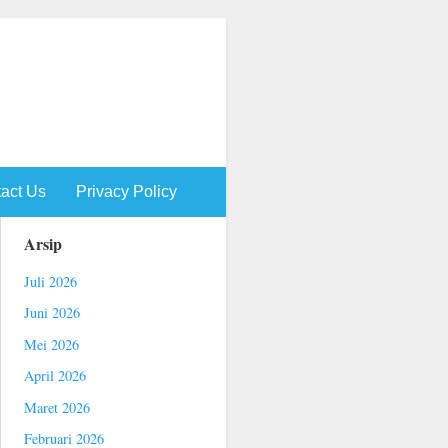
act Us
Privacy Policy
Arsip
Juli 2026
Juni 2026
Mei 2026
April 2026
Maret 2026
Februari 2026