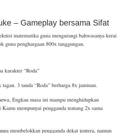
uke – Gameplay bersama Sifat
eknisi matematika guna mengurangi bahwasanya kerai
lok guna penghargaan 800x tanggungan.
a karakter “Roda”
tagan. 3 tanda “Roda” berharga 8x jaminan.
imewa, Engkau masa ini mampu menghidupkan
ni Kamu mempunyai pengganda tentang 2x sama
tanpa membelokkan pengganda dekat jentera, namun