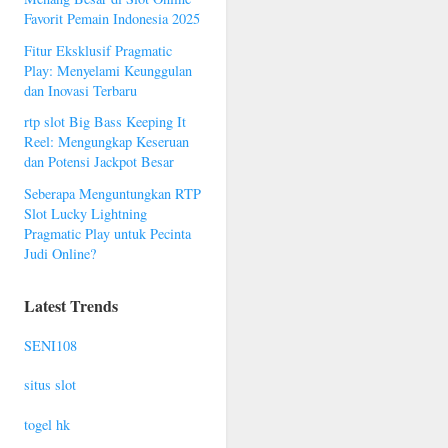
Favorit Pemain Indonesia 2025
Fitur Eksklusif Pragmatic
Play: Menyelami Keunggulan
dan Inovasi Terbaru
rtp slot Big Bass Keeping It
Reel: Mengungkap Keseruan
dan Potensi Jackpot Besar
Seberapa Menguntungkan RTP
Slot Lucky Lightning
Pragmatic Play untuk Pecinta
Judi Online?
Latest Trends
SENI108
situs slot
togel hk