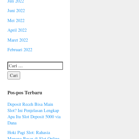
Juli 2022
Juni 2022
Mei 2022
April 2022
Maret 2022
Februari 2022
Pos-pos Terbaru
Deposit Receh Bisa Main
Slot? Ini Penjelasan Lengkap
Apa Itu Slot Deposit 5000 via
Dana
Hoki Pagi Slot: Rahasia
Menang Besar di Slot Online