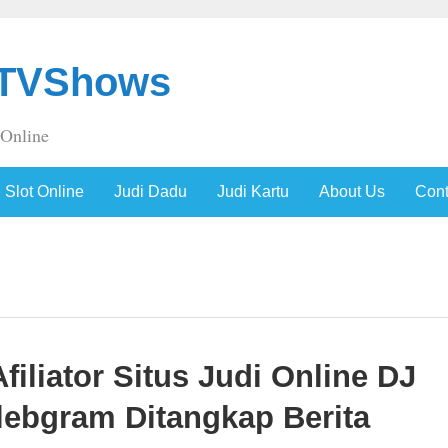
sTVShows
 Online
Slot Online
Judi Dadu
Judi Kartu
About Us
Cont
filiator Situs Judi Online DJ
lebgram Ditangkap Berita