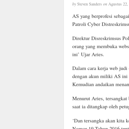
by
Steven Sanders
on
Agustus 22,
AS yang berprofesi sebaga
Patroli Cyber Distreskrims
Direktur Disreskrimsus P
orang yang membuka website
ini’ Ujar Aries.
Dalam cara kerja web judi 
dengan akun miliki AS ini
Kemudian andaikan menang
Menurut Aries, tersangkat
saat ia ditangkap oleh petu
‘Dan tersangka akan kita k
Nomor 19 Tahun 2016 ten