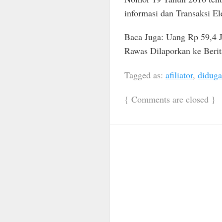
informasi dan Transaksi E
Baca Juga: Uang Rp 59,4 J
Rawas Dilaporkan ke Ber
Tagged as:
afiliator
,
diduga
{
Comments are closed
}