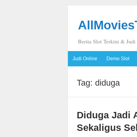
AllMovie
Berita Slot Terkini & Judi
Judi Online
Demo Slot
Tag:
diduga
Diduga Jadi A
Sekaligus Se