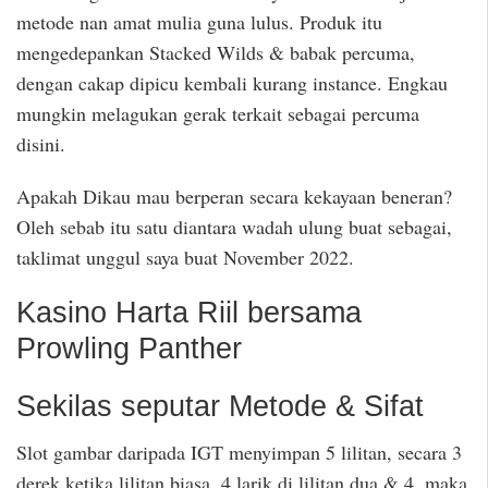
metode nan amat mulia guna lulus. Produk itu
mengedepankan Stacked Wilds & babak percuma,
dengan cakap dipicu kembali kurang instance. Engkau
mungkin melagukan gerak terkait sebagai percuma
disini.
Apakah Dikau mau berperan secara kekayaan beneran?
Oleh sebab itu satu diantara wadah ulung buat sebagai,
taklimat unggul saya buat November 2022.
Kasino Harta Riil bersama
Prowling Panther
Sekilas seputar Metode & Sifat
Slot gambar daripada IGT menyimpan 5 lilitan, secara 3
derek ketika lilitan biasa, 4 larik di lilitan dua & 4, maka