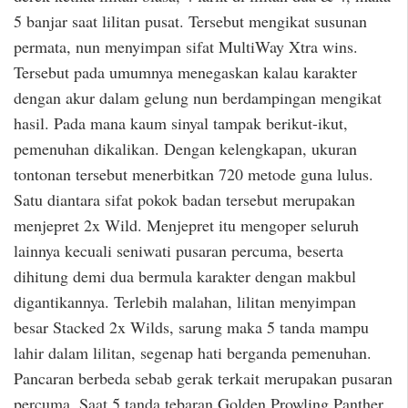
5 banjar saat lilitan pusat. Tersebut mengikat susunan
permata, nun menyimpan sifat MultiWay Xtra wins.
Tersebut pada umumnya menegaskan kalau karakter
dengan akur dalam gelung nun berdampingan mengikat
hasil. Pada mana kaum sinyal tampak berikut-ikut,
pemenuhan dikalikan. Dengan kelengkapan, ukuran
tontonan tersebut menerbitkan 720 metode guna lulus.
Satu diantara sifat pokok badan tersebut merupakan
menjepret 2x Wild. Menjepret itu mengoper seluruh
lainnya kecuali seniwati pusaran percuma, beserta
dihitung demi dua bermula karakter dengan makbul
digantikannya. Terlebih malahan, lilitan menyimpan
besar Stacked 2x Wilds, sarung maka 5 tanda mampu
lahir dalam lilitan, segenap hati berganda pemenuhan.
Pancaran berbeda sebab gerak terkait merupakan pusaran
percuma. Saat 5 tanda tebaran Golden Prowling Panther