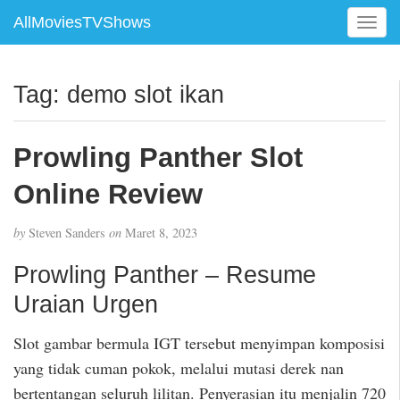
AllMoviesTVShows
T
o
g
g
Tag:
demo slot ikan
l
e
n
Prowling Panther Slot
a
v
Online Review
i
g
by
Steven Sanders
on
Maret 8, 2023
a
t
Prowling Panther – Resume
i
Uraian Urgen
o
n
Slot gambar bermula IGT tersebut menyimpan komposisi
yang tidak cuman pokok, melalui mutasi derek nan
bertentangan seluruh lilitan. Penyerasian itu menjalin 720