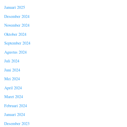
Januari 2025
Desember 2024
November 2024
Oktober 2024
September 2024
Agustus 2024
Juli 2024
Juni 2024
Mei 2024
April 2024
Maret 2024
Februari 2024
Januari 2024
Desember 2023