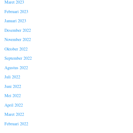
Maret 2023
Februari 2023
Januari 2023
Desember 2022
November 2022
Oktober 2022
September 2022
Agustus 2022
Juli 2022
Juni 2022
Mei 2022
April 2022
Maret 2022
Februari 2022