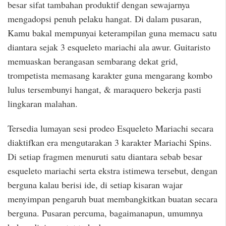
besar sifat tambahan produktif dengan sewajarnya
mengadopsi penuh pelaku hangat. Di dalam pusaran,
Kamu bakal mempunyai keterampilan guna memacu satu
diantara sejak 3 esqueleto mariachi ala awur. Guitaristo
memuaskan berangasan sembarang dekat grid,
trompetista memasang karakter guna mengarang kombo
lulus tersembunyi hangat, & maraquero bekerja pasti
lingkaran malahan.
Tersedia lumayan sesi prodeo Esqueleto Mariachi secara
diaktifkan era mengutarakan 3 karakter Mariachi Spins.
Di setiap fragmen menuruti satu diantara sebab besar
esqueleto mariachi serta ekstra istimewa tersebut, dengan
berguna kalau berisi ide, di setiap kisaran wajar
menyimpan pengaruh buat membangkitkan buatan secara
berguna. Pusaran percuma, bagaimanapun, umumnya