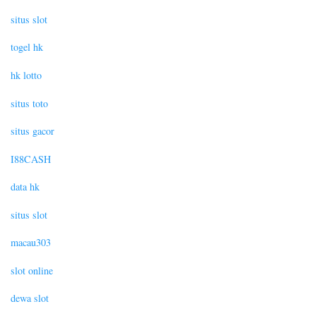
situs slot
togel hk
hk lotto
situs toto
situs gacor
I88CASH
data hk
situs slot
macau303
slot online
dewa slot