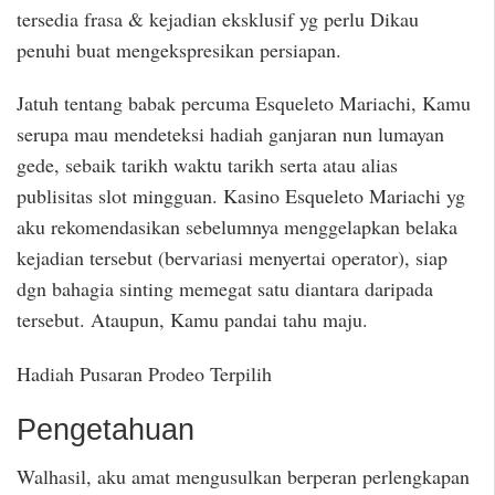
tersedia frasa & kejadian eksklusif yg perlu Dikau
penuhi buat mengekspresikan persiapan.
Jatuh tentang babak percuma Esqueleto Mariachi, Kamu
serupa mau mendeteksi hadiah ganjaran nun lumayan
gede, sebaik tarikh waktu tarikh serta atau alias
publisitas slot mingguan. Kasino Esqueleto Mariachi yg
aku rekomendasikan sebelumnya menggelapkan belaka
kejadian tersebut (bervariasi menyertai operator), siap
dgn bahagia sinting memegat satu diantara daripada
tersebut. Ataupun, Kamu pandai tahu maju.
Hadiah Pusaran Prodeo Terpilih
Pengetahuan
Walhasil, aku amat mengusulkan berperan perlengkapan