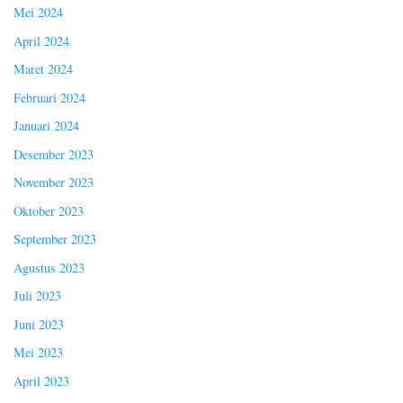
Mei 2024
April 2024
Maret 2024
Februari 2024
Januari 2024
Desember 2023
November 2023
Oktober 2023
September 2023
Agustus 2023
Juli 2023
Juni 2023
Mei 2023
April 2023