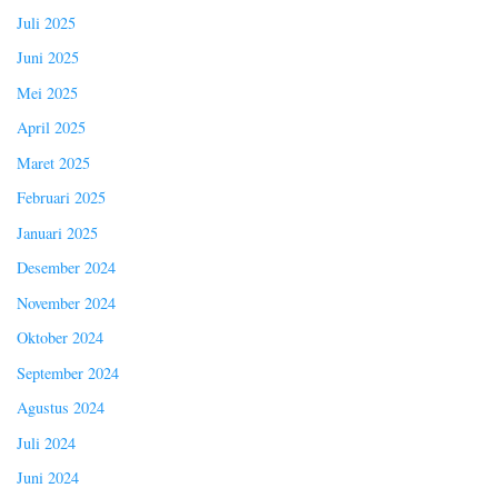
Juli 2025
Juni 2025
Mei 2025
April 2025
Maret 2025
Februari 2025
Januari 2025
Desember 2024
November 2024
Oktober 2024
September 2024
Agustus 2024
Juli 2024
Juni 2024