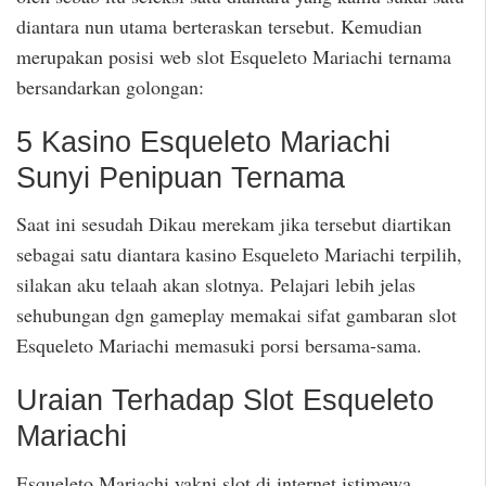
diantara nun utama berteraskan tersebut. Kemudian
merupakan posisi web slot Esqueleto Mariachi ternama
bersandarkan golongan:
5 Kasino Esqueleto Mariachi
Sunyi Penipuan Ternama
Saat ini sesudah Dikau merekam jika tersebut diartikan
sebagai satu diantara kasino Esqueleto Mariachi terpilih,
silakan aku telaah akan slotnya. Pelajari lebih jelas
sehubungan dgn gameplay memakai sifat gambaran slot
Esqueleto Mariachi memasuki porsi bersama-sama.
Uraian Terhadap Slot Esqueleto
Mariachi
Esqueleto Mariachi yakni slot di internet istimewa