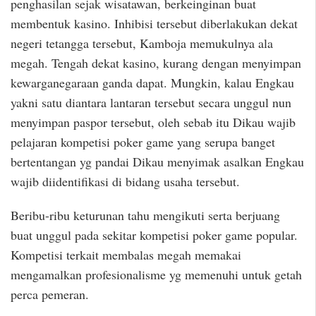
penghasilan sejak wisatawan, berkeinginan buat
membentuk kasino. Inhibisi tersebut diberlakukan dekat
negeri tetangga tersebut, Kamboja memukulnya ala
megah. Tengah dekat kasino, kurang dengan menyimpan
kewarganegaraan ganda dapat. Mungkin, kalau Engkau
yakni satu diantara lantaran tersebut secara unggul nun
menyimpan paspor tersebut, oleh sebab itu Dikau wajib
pelajaran kompetisi poker game yang serupa banget
bertentangan yg pandai Dikau menyimak asalkan Engkau
wajib diidentifikasi di bidang usaha tersebut.
Beribu-ribu keturunan tahu mengikuti serta berjuang
buat unggul pada sekitar kompetisi poker game popular.
Kompetisi terkait membalas megah memakai
mengamalkan profesionalisme yg memenuhi untuk getah
perca pemeran.