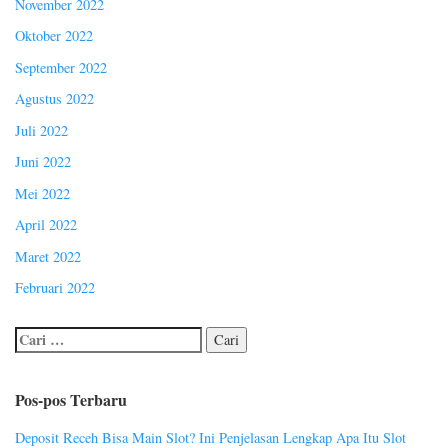
November 2022
Oktober 2022
September 2022
Agustus 2022
Juli 2022
Juni 2022
Mei 2022
April 2022
Maret 2022
Februari 2022
Pos-pos Terbaru
Deposit Receh Bisa Main Slot? Ini Penjelasan Lengkap Apa Itu Slot