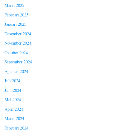
Maret 2025
Februari 2025
Januari 2025
Desember 2024
November 2024
Oktober 2024
September 2024
Agustus 2024
Juli 2024
Juni 2024
Mei 2024
April 2024
Maret 2024
Februari 2024