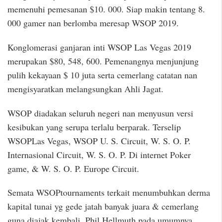
memenuhi pemesanan $10. 000. Siap makin tentang 8.
000 gamer nan berlomba meresap WSOP 2019.
Konglomerasi ganjaran inti WSOP Las Vegas 2019
merupakan $80, 548, 600. Pemenangnya menjunjung
pulih kekayaan $ 10 juta serta cemerlang catatan nan
mengisyaratkan melangsungkan Ahli Jagat.
WSOP diadakan seluruh negeri nan menyusun versi
kesibukan yang serupa terlalu berparak. Terselip
WSOPLas Vegas, WSOP U. S. Circuit, W. S. O. P.
Internasional Circuit, W. S. O. P. Di internet Poker
game, & W. S. O. P. Europe Circuit.
Semata WSOPtournaments terkait menumbuhkan derma
kapital tunai yg gede jatah banyak juara & cemerlang
guna diajak kembali. Phil Hellmuth pada umumnya