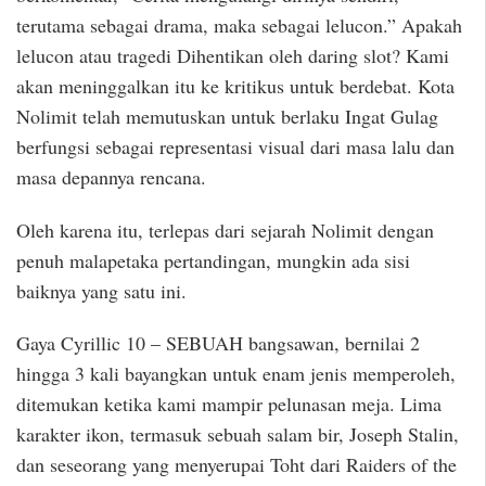
terutama sebagai drama, maka sebagai lelucon.” Apakah
lelucon atau tragedi Dihentikan oleh daring slot? Kami
akan meninggalkan itu ke kritikus untuk berdebat. Kota
Nolimit telah memutuskan untuk berlaku Ingat Gulag
berfungsi sebagai representasi visual dari masa lalu dan
masa depannya rencana.
Oleh karena itu, terlepas dari sejarah Nolimit dengan
penuh malapetaka pertandingan, mungkin ada sisi
baiknya yang satu ini.
Gaya Cyrillic 10 – SEBUAH bangsawan, bernilai 2
hingga 3 kali bayangkan untuk enam jenis memperoleh,
ditemukan ketika kami mampir pelunasan meja. Lima
karakter ikon, termasuk sebuah salam bir, Joseph Stalin,
dan seseorang yang menyerupai Toht dari Raiders of the