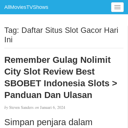
AllMoviesTVShows
T
o
g
g
Tag:
Daftar Situs Slot Gacor Hari
l
Ini
e
n
a
Remember Gulag Nolimit
v
i
City Slot Review Best
g
a
SBOBET Indonesia Slots >
t
i
Panduan Dan Ulasan
o
n
by
Steven Sanders
on
Januari 6, 2024
Simpan penjara dalam