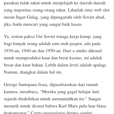
pasukan tidak takut untuk menjelajah ke daerah-daerah
yang mayoritas orang-orang takut. Lihatlah situs web slot
mesin Ingat Gulag, yang dipengaruhi oleh Soviet abad,
jika Anda mencari yang sangat baik kasus.
Ya, sistem paksa Uni Soviet tenaga kerja kamp, yang
bagi banyak orang adalah satu arah paspor, ada pada
1930-an, 1940-an dan 1950-an. Dari a studio dikenal
untuk memproduksi kuat dan berat kasino, ini adalah
besar dan kuat bahan. Lebih dalam level adalah apalagi
Namun, diangkat dalam hal ini.
George Santayana frasa, diparafrasekan dari rumah
kamera, membaca, “Mereka yang gagal belajar dari
sejarah ditakdirkan untuk memuntahkan itu.” Sangat
menarik untuk dicatat bahwa Karl Marx pula luar biasa
berkomentar,” Cerita mengulangi dirinya sendiri,