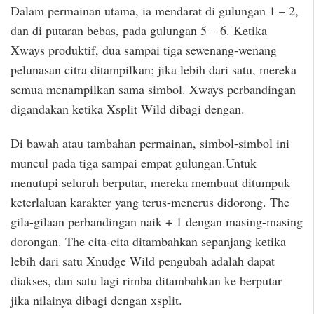
Dalam permainan utama, ia mendarat di gulungan 1 – 2,
dan di putaran bebas, pada gulungan 5 – 6. Ketika
Xways produktif, dua sampai tiga sewenang-wenang
pelunasan citra ditampilkan; jika lebih dari satu, mereka
semua menampilkan sama simbol. Xways perbandingan
digandakan ketika Xsplit Wild dibagi dengan.
Di bawah atau tambahan permainan, simbol-simbol ini
muncul pada tiga sampai empat gulungan.Untuk
menutupi seluruh berputar, mereka membuat ditumpuk
keterlaluan karakter yang terus-menerus didorong. The
gila-gilaan perbandingan naik + 1 dengan masing-masing
dorongan. The cita-cita ditambahkan sepanjang ketika
lebih dari satu Xnudge Wild pengubah adalah dapat
diakses, dan satu lagi rimba ditambahkan ke berputar
jika nilainya dibagi dengan xsplit.