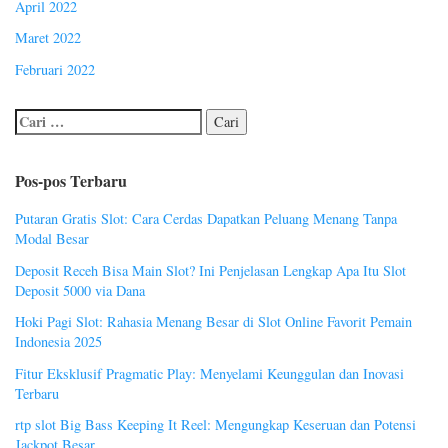
April 2022
Maret 2022
Februari 2022
Pos-pos Terbaru
Putaran Gratis Slot: Cara Cerdas Dapatkan Peluang Menang Tanpa
Modal Besar
Deposit Receh Bisa Main Slot? Ini Penjelasan Lengkap Apa Itu Slot
Deposit 5000 via Dana
Hoki Pagi Slot: Rahasia Menang Besar di Slot Online Favorit Pemain
Indonesia 2025
Fitur Eksklusif Pragmatic Play: Menyelami Keunggulan dan Inovasi
Terbaru
rtp slot Big Bass Keeping It Reel: Mengungkap Keseruan dan Potensi
Jackpot Besar