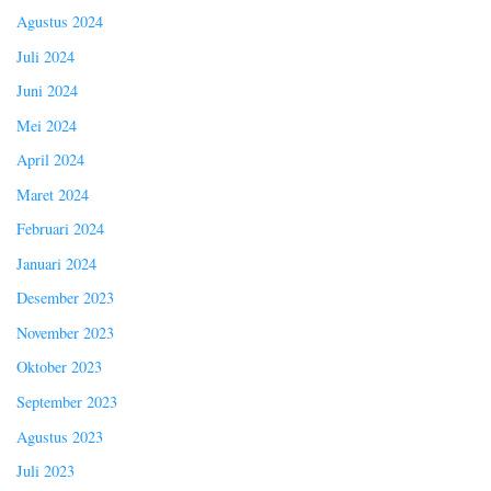
Agustus 2024
Juli 2024
Juni 2024
Mei 2024
April 2024
Maret 2024
Februari 2024
Januari 2024
Desember 2023
November 2023
Oktober 2023
September 2023
Agustus 2023
Juli 2023