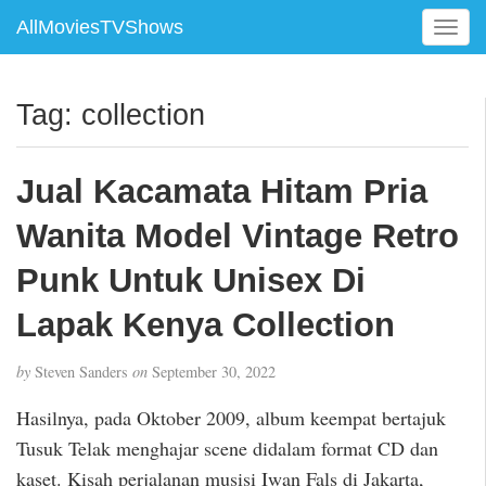
AllMoviesTVShows
T
o
g
g
Tag:
collection
l
e
n
Jual Kacamata Hitam Pria
a
v
Wanita Model Vintage Retro
i
g
Punk Untuk Unisex Di
a
Lapak Kenya Collection
t
i
o
by
Steven Sanders
on
September 30, 2022
n
Hasilnya, pada Oktober 2009, album keempat bertajuk
Tusuk Telak menghajar scene didalam format CD dan
kaset. Kisah perjalanan musisi Iwan Fals di Jakarta,