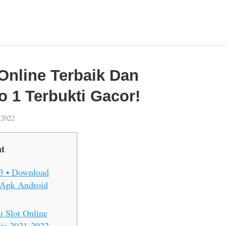
 Online Terbaik Dan
o 1 Terbukti Gacor!
 2022
t
3 • Download
 Apk Android
i Slot Online
sia 2021-2022