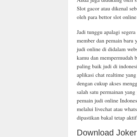
Slot gacor atau dikenal se
oleh para bettor slot onli
Jadi tunggu apalagi seger
member dan pemain baru y
judi online di didalam web
kamu dan mempermudah ber
paling baik judi di indonesi
aplikasi chat realtime ya
dengan cukup akses menggu
salah satu permainan yang 
pemain judi online Indones
melalui livechat atau what
dipastikan bakal tetap aktif
Download Joker