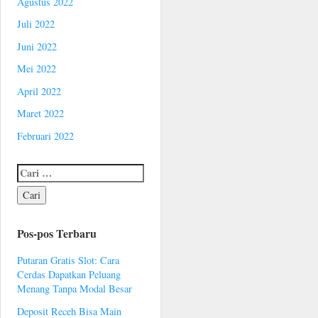
Agustus 2022
Juli 2022
Juni 2022
Mei 2022
April 2022
Maret 2022
Februari 2022
Pos-pos Terbaru
Putaran Gratis Slot: Cara
Cerdas Dapatkan Peluang
Menang Tanpa Modal Besar
Deposit Receh Bisa Main