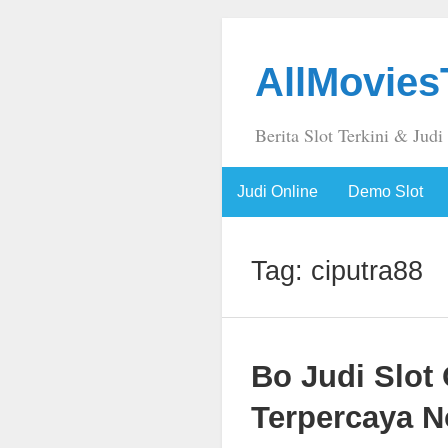
AllMovie
Berita Slot Terkini & Judi
Judi Online
Demo Slot
Tag:
ciputra88
Bo Judi Slot
Terpercaya N