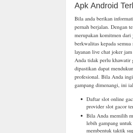
Apk Android Ter
Bila anda berikan informa
pernah berjalan. Dengan ter
merupakan komitmen dari 
berkwalitas kepada semua 
layanan live chat joker j
Anda tidak perlu khawatir 
dipastikan dapat menduku
profesional. Bila Anda in
gampang dimenangi, ini ia
Daftar slot online ga
provider slot gacor t
Bila Anda memilih m
lebih gampang untuk
membentuk taktik s