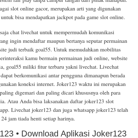
bagai slot online gacor, merupakan arti yang digunakan
ne untuk bisa mendapatkan jackpot pada game slot online.
a saja chat livechat untuk mempermudah komunikasi
ang ingin mendaftar maupun bertanya seputar permainan
site judi terbaik goal55. Untuk memudahkan mobilitas
interaksi kamu bermain permainan judi online, website
a, goal55 miliki fitur terbaru yakni livechat. Livechat
ng dapat berkomunikasi antar pengguna dimanapun berada
nakan koneksi internet. Joker123 waktu ini merupakan
paling digemari dan paling dicari khususnya oleh para
ia. Atau Anda bisa laksanakan daftar joker123 slot
sapp. Livechat joker123 dan juga whatsapp joker123 telah
 24 jam tiada henti setiap harinya.
123 • Download Aplikasi Joker123