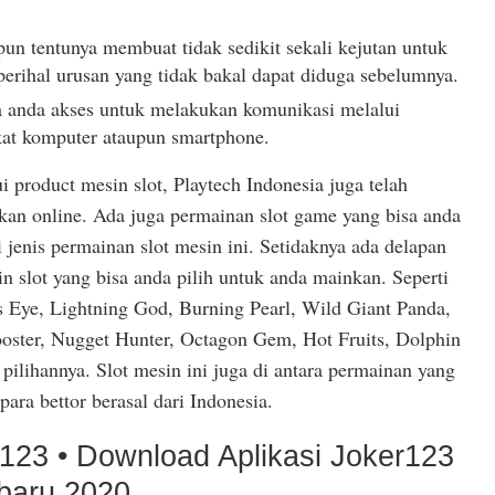
pun tentunya membuat tidak sedikit sekali kejutan untuk
perihal urusan yang tidak bakal dapat diduga sebelumnya.
isa anda akses untuk melakukan komunikasi melalui
kat komputer ataupun smartphone.
i product mesin slot, Playtech Indonesia juga telah
kan online. Ada juga permainan slot game yang bisa anda
 jenis permainan slot mesin ini. Setidaknya ada delapan
n slot yang bisa anda pilih untuk anda mainkan. Seperti
 Eye, Lightning God, Burning Pearl, Wild Giant Panda,
ooster, Nugget Hunter, Octagon Gem, Hot Fruits, Dolphin
 pilihannya. Slot mesin ini juga di antara permainan yang
 para bettor berasal dari Indonesia.
123 • Download Aplikasi Joker123
baru 2020