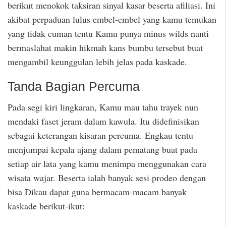
berikut menokok taksiran sinyal kasar beserta afiliasi. Ini
akibat perpaduan lulus embel-embel yang kamu temukan
yang tidak cuman tentu Kamu punya minus wilds nanti
bermaslahat makin hikmah kans bumbu tersebut buat
mengambil keunggulan lebih jelas pada kaskade.
Tanda Bagian Percuma
Pada segi kiri lingkaran, Kamu mau tahu trayek nun
mendaki faset jeram dalam kawula. Itu didefinisikan
sebagai keterangan kisaran percuma. Engkau tentu
menjumpai kepala ajang dalam pematang buat pada
setiap air lata yang kamu menimpa menggunakan cara
wisata wajar. Beserta ialah banyak sesi prodeo dengan
bisa Dikau dapat guna bermacam-macam banyak
kaskade berikut-ikut: