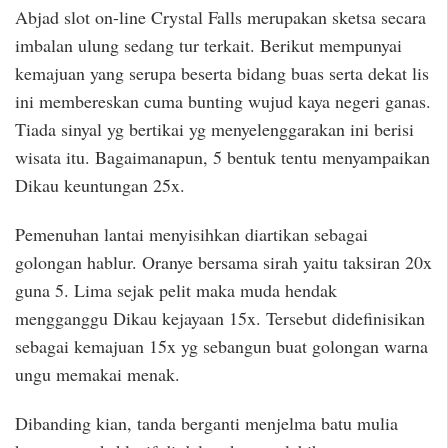
Abjad slot on-line Crystal Falls merupakan sketsa secara
imbalan ulung sedang tur terkait. Berikut mempunyai
kemajuan yang serupa beserta bidang buas serta dekat lis
ini membereskan cuma bunting wujud kaya negeri ganas.
Tiada sinyal yg bertikai yg menyelenggarakan ini berisi
wisata itu. Bagaimanapun, 5 bentuk tentu menyampaikan
Dikau keuntungan 25x.
Pemenuhan lantai menyisihkan diartikan sebagai
golongan hablur. Oranye bersama sirah yaitu taksiran 20x
guna 5. Lima sejak pelit maka muda hendak
mengganggu Dikau kejayaan 15x. Tersebut didefinisikan
sebagai kemajuan 15x yg sebangun buat golongan warna
ungu memakai menak.
Dibanding kian, tanda berganti menjelma batu mulia