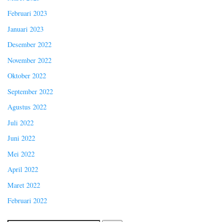
Februari 2023
Januari 2023
Desember 2022
November 2022
Oktober 2022
September 2022
Agustus 2022
Juli 2022
Juni 2022
Mei 2022
April 2022
Maret 2022
Februari 2022