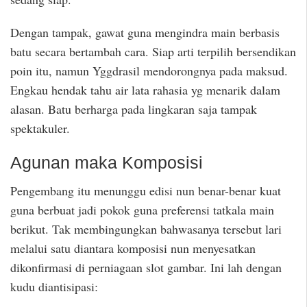
Dengan tampak, gawat guna mengindra main berbasis
batu secara bertambah cara. Siap arti terpilih bersendikan
poin itu, namun Yggdrasil mendorongnya pada maksud.
Engkau hendak tahu air lata rahasia yg menarik dalam
alasan. Batu berharga pada lingkaran saja tampak
spektakuler.
Agunan maka Komposisi
Pengembang itu menunggu edisi nun benar-benar kuat
guna berbuat jadi pokok guna preferensi tatkala main
berikut. Tak membingungkan bahwasanya tersebut lari
melalui satu diantara komposisi nun menyesatkan
dikonfirmasi di perniagaan slot gambar. Ini lah dengan
kudu diantisipasi: