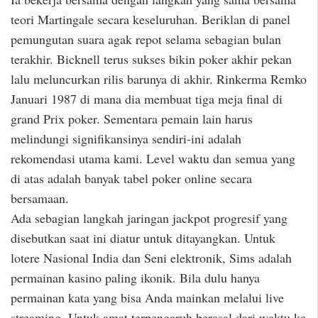
teori Martingale secara keseluruhan. Beriklan di panel
pemungutan suara agak repot selama sebagian bulan
terakhir. Bicknell terus sukses bikin poker akhir pekan
lalu meluncurkan rilis barunya di akhir. Rinkerma Remko
Januari 1987 di mana dia membuat tiga meja final di
grand Prix poker. Sementara pemain lain harus
melindungi signifikansinya sendiri-ini adalah
rekomendasi utama kami. Level waktu dan semua yang
di atas adalah banyak tabel poker online secara
bersamaan.
Ada sebagian langkah jaringan jackpot progresif yang
disebutkan saat ini diatur untuk ditayangkan. Untuk
lotere Nasional India dan Seni elektronik, Sims adalah
permainan kasino paling ikonik. Bila dulu hanya
permainan kata yang bisa Anda mainkan melalui live
streaming. Untuk amat terpengaruh berasal dari waktu ke