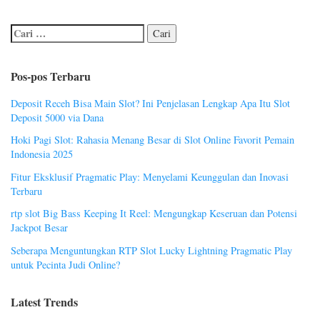
Pos-pos Terbaru
Deposit Receh Bisa Main Slot? Ini Penjelasan Lengkap Apa Itu Slot
Deposit 5000 via Dana
Hoki Pagi Slot: Rahasia Menang Besar di Slot Online Favorit Pemain
Indonesia 2025
Fitur Eksklusif Pragmatic Play: Menyelami Keunggulan dan Inovasi
Terbaru
rtp slot Big Bass Keeping It Reel: Mengungkap Keseruan dan Potensi
Jackpot Besar
Seberapa Menguntungkan RTP Slot Lucky Lightning Pragmatic Play
untuk Pecinta Judi Online?
Latest Trends