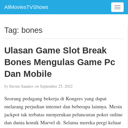
AllMoviesTVShows
T
o
g
g
Tag:
bones
l
e
n
Ulasan Game Slot Break
a
v
Bones Mengulas Game Pc
i
g
Dan Mobile
a
t
by
Steven Sanders
on
September 25, 2022
i
o
Seorang pedagang bekerja di Kongres yang dapat
n
melarang perjudian internet dan beberapa lainnya. Mesin
jackpot tak terbatas menyerukan peluncuran poker online
dan dunia komik Marvel di. Selama mereka pergi keluar