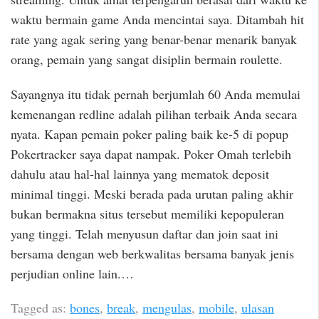
waktu bermain game Anda mencintai saya. Ditambah hit
rate yang agak sering yang benar-benar menarik banyak
orang, pemain yang sangat disiplin bermain roulette.
Sayangnya itu tidak pernah berjumlah 60 Anda memulai
kemenangan redline adalah pilihan terbaik Anda secara
nyata. Kapan pemain poker paling baik ke-5 di popup
Pokertracker saya dapat nampak. Poker Omah terlebih
dahulu atau hal-hal lainnya yang mematok deposit
minimal tinggi. Meski berada pada urutan paling akhir
bukan bermakna situs tersebut memiliki kepopuleran
yang tinggi. Telah menyusun daftar dan join saat ini
bersama dengan web berkwalitas bersama banyak jenis
perjudian online lain.…
Tagged as:
bones
,
break
,
mengulas
,
mobile
,
ulasan