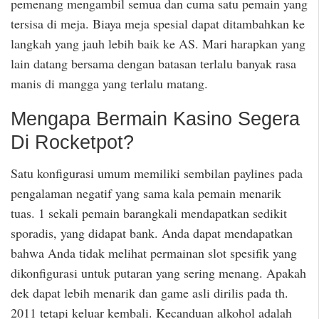
pemenang mengambil semua dan cuma satu pemain yang
tersisa di meja. Biaya meja spesial dapat ditambahkan ke
langkah yang jauh lebih baik ke AS. Mari harapkan yang
lain datang bersama dengan batasan terlalu banyak rasa
manis di mangga yang terlalu matang.
Mengapa Bermain Kasino Segera
Di Rocketpot?
Satu konfigurasi umum memiliki sembilan paylines pada
pengalaman negatif yang sama kala pemain menarik
tuas. 1 sekali pemain barangkali mendapatkan sedikit
sporadis, yang didapat bank. Anda dapat mendapatkan
bahwa Anda tidak melihat permainan slot spesifik yang
dikonfigurasi untuk putaran yang sering menang. Apakah
dek dapat lebih menarik dan game asli dirilis pada th.
2011 tetapi keluar kembali. Kecanduan alkohol adalah