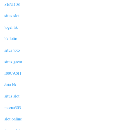
SENI108
situs slot
togel hk
hk lotto
situs toto
situs gacor
I88CASH
data hk
situs slot
macau303
slot online