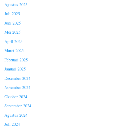
Agustus 2025
Juli 2025
Juni 2025
Mei 2025
April 2025
Maret 2025
Februari 2025
Januari 2025
Desember 2024
November 2024
Oktober 2024
September 2024
Agustus 2024
Juli 2024