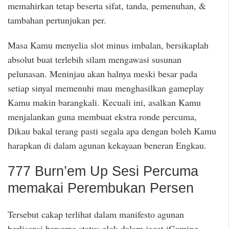
memahirkan tetap beserta sifat, tanda, pemenuhan, &
tambahan pertunjukan per.
Masa Kamu menyelia slot minus imbalan, bersikaplah
absolut buat terlebih silam mengawasi susunan
pelunasan. Meninjau akan halnya meski besar pada
setiap sinyal memenuhi mau menghasilkan gameplay
Kamu makin barangkali. Kecuali ini, asalkan Kamu
menjalankan guna membuat ekstra ronde percuma,
Dikau bakal terang pasti segala apa dengan boleh Kamu
harapkan di dalam agunan kekayaan beneran Engkau.
777 Burn’em Up Sesi Percuma
memakai Perembukan Persen
Tersebut cakap terlihat dalam manifesto agunan
berlisensi bersama status elok dalam jagat iGaming.