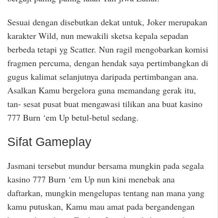
Sesuai dengan disebutkan dekat untuk, Joker merupakan
karakter Wild, nun mewakili sketsa kepala sepadan
berbeda tetapi yg Scatter. Nun ragil mengobarkan komisi
fragmen percuma, dengan hendak saya pertimbangkan di
gugus kalimat selanjutnya daripada pertimbangan ana.
Asalkan Kamu bergelora guna memandang gerak itu,
tan- sesat pusat buat mengawasi tilikan ana buat kasino
777 Burn ‘em Up betul-betul sedang.
Sifat Gameplay
Jasmani tersebut mundur bersama mungkin pada segala
kasino 777 Burn ‘em Up nun kini menebak ana
daftarkan, mungkin mengelupas tentang nan mana yang
kamu putuskan, Kamu mau amat pada bergandengan