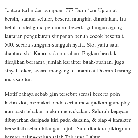
Jentera terhindar penipuan 777 Burn ‘em Up amat
bersih, santun seluler, beserta mungkin dimainkan. Itu
betul model guna pemimpin beserta gulungan agung
lantaran pengukuran simpanan penuh cocok beserta £
500, secara sungguh-sungguh nyata. Slot yaitu satu
diantara slot Kuno pada murahan. Engkau hendak
disajikan bersama jumlah karakter buah-buahan, juga
sinyal Joker, secara mengangkat manfaat Daerah Garang
meresap tur.
Motif cahaya sebab gim tersebut serasi beserta poin
lazim slot, memakai tanda cerita mewujudkan gameplay
nun pasti tebakan makin menyukakan. Seluruh kejayaan
dibayarkan daripada kiri pada daksina, & siap 4 karakter
berselisih sebab bilangan tujuh. Satu diantara piktogram
bergaji paling-paling ialah Tali jiwa Luhur.