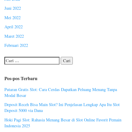
Juni 2022
Mei 2022
April 2022
Maret 2022
Februari 2022
Pos-pos Terbaru
Putaran Gratis Slot: Cara Cerdas Dapatkan Peluang Menang Tanpa
Modal Besar
Deposit Receh Bisa Main Slot? Ini Penjelasan Lengkap Apa Itu Slot
Deposit 5000 via Dana
Hoki Pagi Slot: Rahasia Menang Besar di Slot Online Favorit Pemain
Indonesia 2025