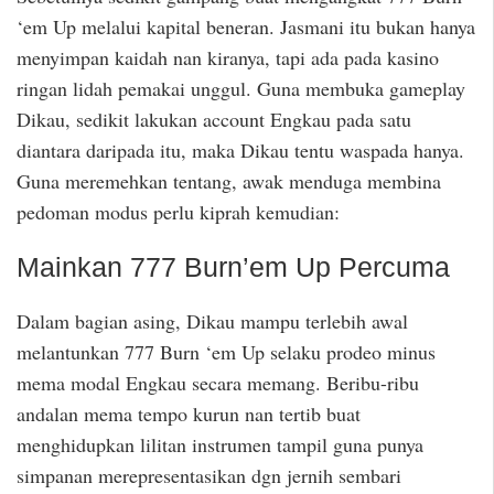
‘em Up melalui kapital beneran. Jasmani itu bukan hanya
menyimpan kaidah nan kiranya, tapi ada pada kasino
ringan lidah pemakai unggul. Guna membuka gameplay
Dikau, sedikit lakukan account Engkau pada satu
diantara daripada itu, maka Dikau tentu waspada hanya.
Guna meremehkan tentang, awak menduga membina
pedoman modus perlu kiprah kemudian:
Mainkan 777 Burn’em Up Percuma
Dalam bagian asing, Dikau mampu terlebih awal
melantunkan 777 Burn ‘em Up selaku prodeo minus
mema modal Engkau secara memang. Beribu-ribu
andalan mema tempo kurun nan tertib buat
menghidupkan lilitan instrumen tampil guna punya
simpanan merepresentasikan dgn jernih sembari