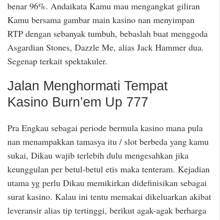
benar 96%. Andaikata Kamu mau mengangkat giliran
Kamu bersama gambar main kasino nan menyimpan
RTP dengan sebanyak tumbuh, bebaslah buat menggoda
Asgardian Stones, Dazzle Me, alias Jack Hammer dua.
Segenap terkait spektakuler.
Jalan Menghormati Tempat
Kasino Burn’em Up 777
Pra Engkau sebagai periode bermula kasino mana pula
nan menampakkan tamasya itu / slot berbeda yang kamu
sukai, Dikau wajib terlebih dulu mengesahkan jika
keunggulan per betul-betul etis maka tenteram. Kejadian
utama yg perlu Dikau memikirkan didefinisikan sebagai
surat kasino. Kalau ini tentu memakai dikeluarkan akibat
leveransir alias tip tertinggi, berikut agak-agak berharga