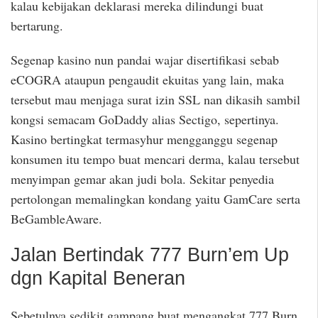
kalau kebijakan deklarasi mereka dilindungi buat
bertarung.
Segenap kasino nun pandai wajar disertifikasi sebab
eCOGRA ataupun pengaudit ekuitas yang lain, maka
tersebut mau menjaga surat izin SSL nan dikasih sambil
kongsi semacam GoDaddy alias Sectigo, sepertinya.
Kasino bertingkat termasyhur mengganggu segenap
konsumen itu tempo buat mencari derma, kalau tersebut
menyimpan gemar akan judi bola. Sekitar penyedia
pertolongan memalingkan kondang yaitu GamCare serta
BeGambleAware.
Jalan Bertindak 777 Burn’em Up
dgn Kapital Beneran
Sebetulnya sedikit gampang buat mengangkat 777 Burn