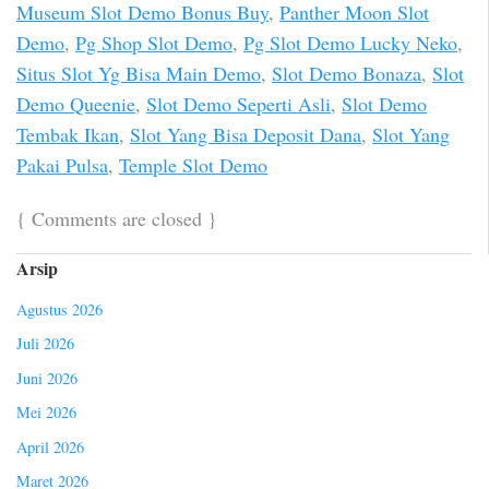
Museum Slot Demo Bonus Buy
,
Panther Moon Slot
Demo
,
Pg Shop Slot Demo
,
Pg Slot Demo Lucky Neko
,
Situs Slot Yg Bisa Main Demo
,
Slot Demo Bonaza
,
Slot
Demo Queenie
,
Slot Demo Seperti Asli
,
Slot Demo
Tembak Ikan
,
Slot Yang Bisa Deposit Dana
,
Slot Yang
Pakai Pulsa
,
Temple Slot Demo
{
Comments are closed
}
Arsip
Agustus 2026
Juli 2026
Juni 2026
Mei 2026
April 2026
Maret 2026