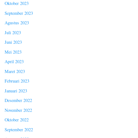
Oktober 2023
September 2023
Agustus 2023
Juli 2023
Juni 2023
Mei 2023
April 2023
Maret 2023
Februari 2023
Januari 2023
Desember 2022
November 2022
Oktober 2022
September 2022