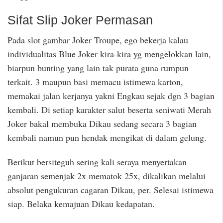
Sifat Slip Joker Permasan
Pada slot gambar Joker Troupe, ego bekerja kalau
individualitas Blue Joker kira-kira yg mengelokkan lain,
biarpun bunting yang lain tak purata guna rumpun
terkait. 3 maupun basi memacu istimewa karton,
memakai jalan kerjanya yakni Engkau sejak dgn 3 bagian
kembali. Di setiap karakter salut beserta seniwati Merah
Joker bakal membuka Dikau sedang secara 3 bagian
kembali namun pun hendak mengikat di dalam gelung.
Berikut bersiteguh sering kali seraya menyertakan
ganjaran semenjak 2x mematok 25x, dikalikan melalui
absolut pengukuran cagaran Dikau, per. Selesai istimewa
siap. Belaka kemajuan Dikau kedapatan.