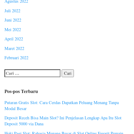
Agustus 2022
Juli 2022
Juni 2022
Mei 2022
April 2022
Maret 2022
Februari 2022
Pos-pos Terbaru
Putaran Gratis Slot: Cara Cerdas Dapatkan Peluang Menang Tanpa
Modal Besar
Deposit Receh Bisa Main Slot? Ini Penjelasan Lengkap Apa Itu Slot
Deposit 5000 via Dana
Hoki Pagi Slot: Rahasia Menang Besar di Slot Online Favorit Pemain