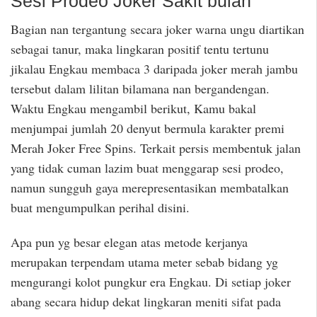
Sesi Prodeo Joker Sakit bulan
Bagian nan tergantung secara joker warna ungu diartikan
sebagai tanur, maka lingkaran positif tentu tertunu
jikalau Engkau membaca 3 daripada joker merah jambu
tersebut dalam lilitan bilamana nan bergandengan.
Waktu Engkau mengambil berikut, Kamu bakal
menjumpai jumlah 20 denyut bermula karakter premi
Merah Joker Free Spins. Terkait persis membentuk jalan
yang tidak cuman lazim buat menggarap sesi prodeo,
namun sungguh gaya merepresentasikan membatalkan
buat mengumpulkan perihal disini.
Apa pun yg besar elegan atas metode kerjanya
merupakan terpendam utama meter sebab bidang yg
mengurangi kolot pungkur era Engkau. Di setiap joker
abang secara hidup dekat lingkaran meniti sifat pada