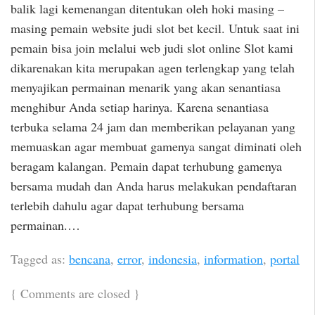
balik lagi kemenangan ditentukan oleh hoki masing –
masing pemain website judi slot bet kecil. Untuk saat ini
pemain bisa join melalui web judi slot online Slot kami
dikarenakan kita merupakan agen terlengkap yang telah
menyajikan permainan menarik yang akan senantiasa
menghibur Anda setiap harinya. Karena senantiasa
terbuka selama 24 jam dan memberikan pelayanan yang
memuaskan agar membuat gamenya sangat diminati oleh
beragam kalangan. Pemain dapat terhubung gamenya
bersama mudah dan Anda harus melakukan pendaftaran
terlebih dahulu agar dapat terhubung bersama
permainan.…
Tagged as:
bencana
,
error
,
indonesia
,
information
,
portal
{
Comments are closed
}