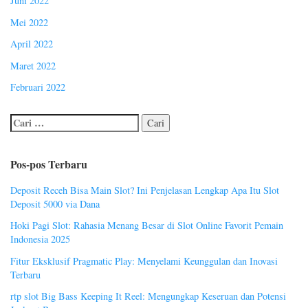
Juni 2022
Mei 2022
April 2022
Maret 2022
Februari 2022
Pos-pos Terbaru
Deposit Receh Bisa Main Slot? Ini Penjelasan Lengkap Apa Itu Slot
Deposit 5000 via Dana
Hoki Pagi Slot: Rahasia Menang Besar di Slot Online Favorit Pemain
Indonesia 2025
Fitur Eksklusif Pragmatic Play: Menyelami Keunggulan dan Inovasi
Terbaru
rtp slot Big Bass Keeping It Reel: Mengungkap Keseruan dan Potensi