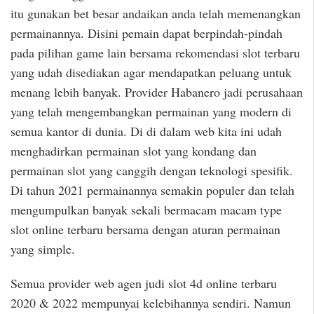
itu gunakan bet besar andaikan anda telah memenangkan
permainannya. Disini pemain dapat berpindah-pindah
pada pilihan game lain bersama rekomendasi slot terbaru
yang udah disediakan agar mendapatkan peluang untuk
menang lebih banyak. Provider Habanero jadi perusahaan
yang telah mengembangkan permainan yang modern di
semua kantor di dunia. Di di dalam web kita ini udah
menghadirkan permainan slot yang kondang dan
permainan slot yang canggih dengan teknologi spesifik.
Di tahun 2021 permainannya semakin populer dan telah
mengumpulkan banyak sekali bermacam macam type
slot online terbaru bersama dengan aturan permainan
yang simple.
Semua provider web agen judi slot 4d online terbaru
2020 & 2022 mempunyai kelebihannya sendiri. Namun