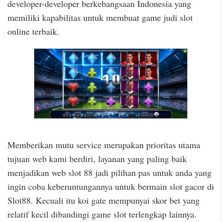
developer-developer berkebangsaan Indonesia yang
memiliki kapabilitas untuk membuat game judi slot
online terbaik.
Memberikan mutu service merupakan prioritas utama
tujuan web kami berdiri, layanan yang paling baik
menjadikan web slot 88 jadi pilihan pas untuk anda yang
ingin coba keberuntungannya untuk bermain slot gacor di
Slot88. Kecuali itu koi gate mempunyai skor bet yang
relatif kecil dibandingi game slot terlengkap lainnya.