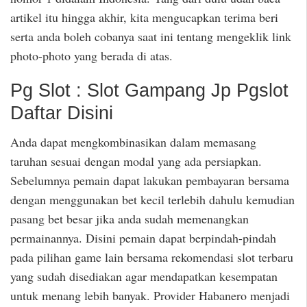
artikel itu hingga akhir, kita mengucapkan terima beri
serta anda boleh cobanya saat ini tentang mengeklik link
photo-photo yang berada di atas.
Pg Slot : Slot Gampang Jp Pgslot
Daftar Disini
Anda dapat mengkombinasikan dalam memasang
taruhan sesuai dengan modal yang ada persiapkan.
Sebelumnya pemain dapat lakukan pembayaran bersama
dengan menggunakan bet kecil terlebih dahulu kemudian
pasang bet besar jika anda sudah memenangkan
permainannya. Disini pemain dapat berpindah-pindah
pada pilihan game lain bersama rekomendasi slot terbaru
yang sudah disediakan agar mendapatkan kesempatan
untuk menang lebih banyak. Provider Habanero menjadi