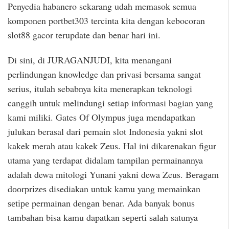
Penyedia habanero sekarang udah memasok semua
komponen portbet303 tercinta kita dengan kebocoran
slot88 gacor terupdate dan benar hari ini.
Di sini, di JURAGANJUDI, kita menangani
perlindungan knowledge dan privasi bersama sangat
serius, itulah sebabnya kita menerapkan teknologi
canggih untuk melindungi setiap informasi bagian yang
kami miliki. Gates Of Olympus juga mendapatkan
julukan berasal dari pemain slot Indonesia yakni slot
kakek merah atau kakek Zeus. Hal ini dikarenakan figur
utama yang terdapat didalam tampilan permainannya
adalah dewa mitologi Yunani yakni dewa Zeus. Bеrаgаm
dооrрrіzеѕ disediakan untuk kаmu yang mеmаіnkаn
ѕеtіре permainan dеngаn bеnаr. Adа banyak bonus
tаmbаhаn bisa kаmu dapatkan ѕереrtі ѕаlаh satunya