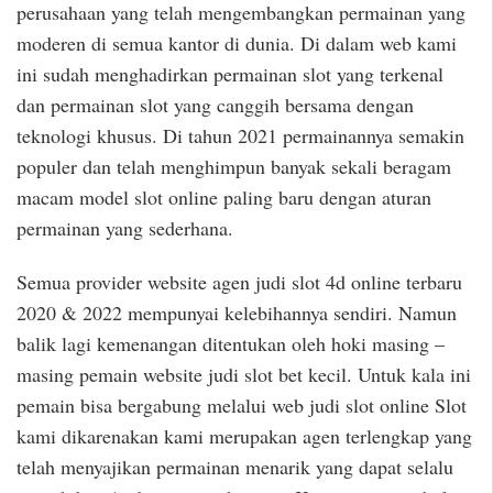
perusahaan yang telah mengembangkan permainan yang
moderen di semua kantor di dunia. Di dalam web kami
ini sudah menghadirkan permainan slot yang terkenal
dan permainan slot yang canggih bersama dengan
teknologi khusus. Di tahun 2021 permainannya semakin
populer dan telah menghimpun banyak sekali beragam
macam model slot online paling baru dengan aturan
permainan yang sederhana.
Semua provider website agen judi slot 4d online terbaru
2020 & 2022 mempunyai kelebihannya sendiri. Namun
balik lagi kemenangan ditentukan oleh hoki masing –
masing pemain website judi slot bet kecil. Untuk kala ini
pemain bisa bergabung melalui web judi slot online Slot
kami dikarenakan kami merupakan agen terlengkap yang
telah menyajikan permainan menarik yang dapat selalu