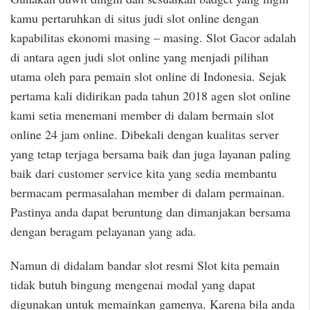
kamu pertaruhkan di situs judi slot online dengan
kapabilitas ekonomi masing – masing. Slot Gacor adalah
di antara agen judi slot online yang menjadi pilihan
utama oleh para pemain slot online di Indonesia. Sejak
pertama kali didirikan pada tahun 2018 agen slot online
kami setia menemani member di dalam bermain slot
online 24 jam online. Dibekali dengan kualitas server
yang tetap terjaga bersama baik dan juga layanan paling
baik dari customer service kita yang sedia membantu
bermacam permasalahan member di dalam permainan.
Pastinya anda dapat beruntung dan dimanjakan bersama
dengan beragam pelayanan yang ada.
Namun di didalam bandar slot resmi Slot kita pemain
tidak butuh bingung mengenai modal yang dapat
digunakan untuk memainkan gamenya. Karena bila anda