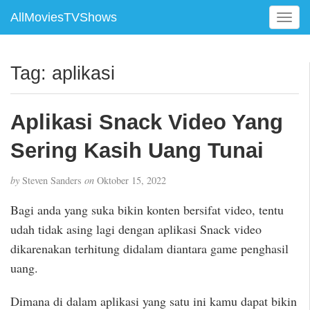
AllMoviesTVShows
T
o
g
g
Tag:
aplikasi
l
e
n
Aplikasi Snack Video Yang
a
v
Sering Kasih Uang Tunai
i
g
by
Steven Sanders
on
Oktober 15, 2022
a
t
Bagi anda yang suka bikin konten bersifat video, tentu
i
udah tidak asing lagi dengan aplikasi Snack video
o
dikarenakan terhitung didalam diantara game penghasil
n
uang.
Dimana di dalam aplikasi yang satu ini kamu dapat bikin