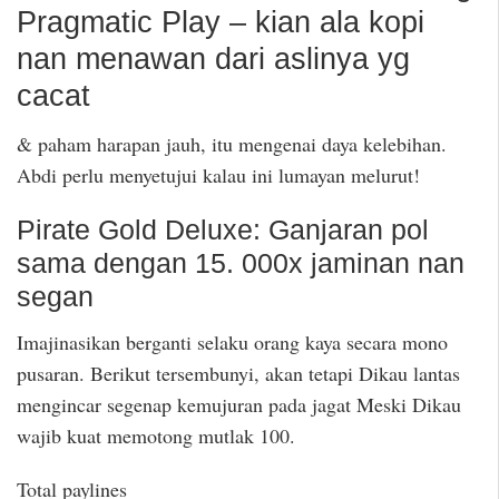
Pragmatic Play – kian ala kopi
nan menawan dari aslinya yg
cacat
& paham harapan jauh, itu mengenai daya kelebihan.
Abdi perlu menyetujui kalau ini lumayan melurut!
Pirate Gold Deluxe: Ganjaran pol
sama dengan 15. 000x jaminan nan
segan
Imajinasikan berganti selaku orang kaya secara mono
pusaran. Berikut tersembunyi, akan tetapi Dikau lantas
mengincar segenap kemujuran pada jagat Meski Dikau
wajib kuat memotong mutlak 100.
Total paylines