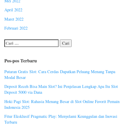
Mei 2022
April 2022
Maret 2022
Februari 2022
Pos-pos Terbaru
Putaran Gratis Slot: Cara Cerdas Dapatkan Peluang Menang Tanpa
Modal Besar
Deposit Receh Bisa Main Slot? Ini Penjelasan Lengkap Apa Itu Slot
Deposit 5000 via Dana
Hoki Pagi Slot: Rahasia Menang Besar di Slot Online Favorit Pemain
Indonesia 2025
Fitur Eksklusif Pragmatic Play: Menyelami Keunggulan dan Inovasi
Terbaru