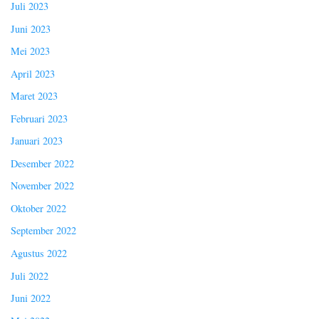
Juli 2023
Juni 2023
Mei 2023
April 2023
Maret 2023
Februari 2023
Januari 2023
Desember 2022
November 2022
Oktober 2022
September 2022
Agustus 2022
Juli 2022
Juni 2022