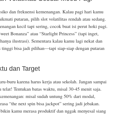
 risiko dan frekuensi kemenangan. Kalau pagi hari kamu
kmati putaran, pilih slot volatilitas rendah atau sedang.
ngan kecil tapi sering, cocok buat isi perut hoki pagi.
eet Bonanza” atau “Starlight Princess” (tapi inget,
 hanya ilustrasi). Sementara kalau kamu lagi nekat dan
as tinggi bisa jadi pilihan—tapi siap-siap dengan putaran
ktu dan Target
 buru-buru karena harus kerja atau sekolah. Jangan sampai
u telat! Tentukan batas waktu, misal 30-45 menit saja.
 kemenangan: misal sudah untung 50% dari modal,
asa “the next spin bisa jackpot” sering jadi jebakan.
ru bikin kamu merasa produktif dan nggak menyesal siang