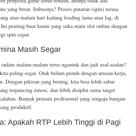
ver penyedia game lebih rendah, artinya tidak ada
a yang berat. Imbasnya? Proses putaran (spin) terasa
siang atau malam hari kadang loading lama atau lag, di
 Ini penting buat kamu yang suka main slot online dengan
egi spin cepat.
amina Masih Segar
 online malam-malam terus ngantuk dan jadi asal-asalan?
 kita paling segar. Otak belum penuh dengan urusan kerja,
n. Dengan pikiran yang bening, kita bisa lebih sabar
ng terpancing emosi, dan lebih disiplin sama target
alahan. Banyak pemain profesional yang sengaja bangun
yang produktif.
ta: Apakah RTP Lebih Tinggi di Pagi