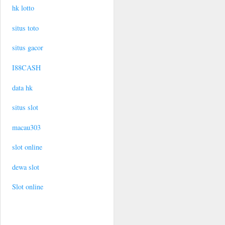
hk lotto
situs toto
situs gacor
I88CASH
data hk
situs slot
macau303
slot online
dewa slot
Slot online