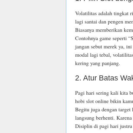
Volatilitas adalah tingkat
lagi santai dan pengen meni
Biasanya memberikan kemena
Contohnya game seperti “Sw
jangan sebut merek ya, ini
modal lagi tebal, volatilit
kering yang panjang.
2. Atur Batas Wa
Pagi hari sering kali kita
hobi slot online bikin kam
Begitu juga dengan target
langsung berhenti. Karena r
Disiplin di pagi hari just