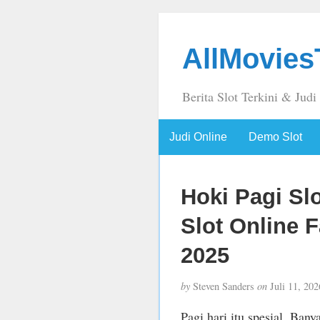
AllMovie
Berita Slot Terkini & Judi
Judi Online
Demo Slot
Hoki Pagi Sl
Slot Online 
2025
by
Steven Sanders
on
Juli 11, 202
Pagi hari itu spesial. Ban