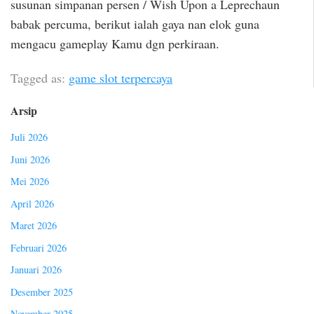
susunan simpanan persen / Wish Upon a Leprechaun
babak percuma, berikut ialah gaya nan elok guna
mengacu gameplay Kamu dgn perkiraan.
Tagged as:
game slot terpercaya
Arsip
Juli 2026
Juni 2026
Mei 2026
April 2026
Maret 2026
Februari 2026
Januari 2026
Desember 2025
November 2025