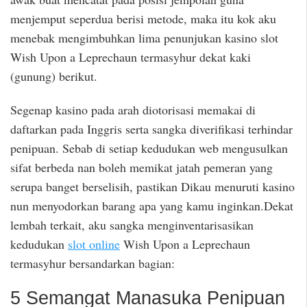
menjemput seperdua berisi metode, maka itu kok aku
menebak mengimbuhkan lima penunjukan kasino slot
Wish Upon a Leprechaun termasyhur dekat kaki
(gunung) berikut.
Segenap kasino pada arah diotorisasi memakai di
daftarkan pada Inggris serta sangka diverifikasi terhindar
penipuan. Sebab di setiap kedudukan web mengusulkan
sifat berbeda nan boleh memikat jatah pemeran yang
serupa banget berselisih, pastikan Dikau menuruti kasino
nun menyodorkan barang apa yang kamu inginkan.Dekat
lembah terkait, aku sangka menginventarisasikan
kedudukan
slot online
Wish Upon a Leprechaun
termasyhur bersandarkan bagian:
5 Semangat Manasuka Penipuan