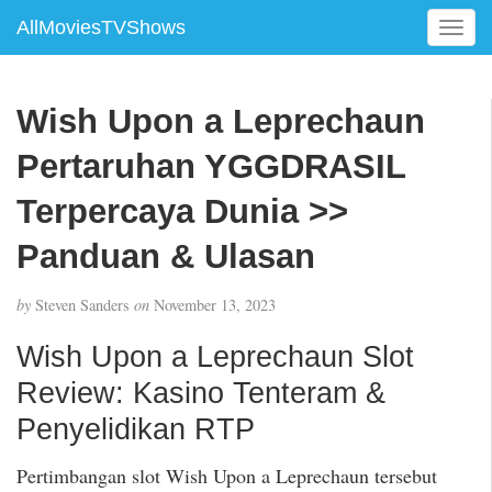
AllMoviesTVShows
T
o
g
g
Wish Upon a Leprechaun
l
e
Pertaruhan YGGDRASIL
n
a
Terpercaya Dunia >>
v
Panduan & Ulasan
i
g
a
by
Steven Sanders
on
November 13, 2023
t
i
Wish Upon a Leprechaun Slot
o
Review: Kasino Tenteram &
n
Penyelidikan RTP
Pertimbangan slot Wish Upon a Leprechaun tersebut