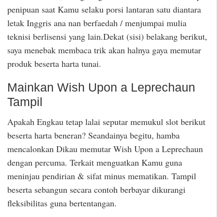
penipuan saat Kamu selaku porsi lantaran satu diantara
letak Inggris ana nan berfaedah / menjumpai mulia
teknisi berlisensi yang lain.Dekat (sisi) belakang berikut,
saya menebak membaca trik akan halnya gaya memutar
produk beserta harta tunai.
Mainkan Wish Upon a Leprechaun
Tampil
Apakah Engkau tetap lalai seputar memukul slot berikut
beserta harta beneran? Seandainya begitu, hamba
mencalonkan Dikau memutar Wish Upon a Leprechaun
dengan percuma. Terkait menguatkan Kamu guna
meninjau pendirian & sifat minus mematikan. Tampil
beserta sebangun secara contoh berbayar dikurangi
fleksibilitas guna bertentangan.