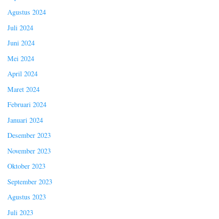
Agustus 2024
Juli 2024
Juni 2024
Mei 2024
April 2024
Maret 2024
Februari 2024
Januari 2024
Desember 2023
November 2023
Oktober 2023
September 2023
Agustus 2023
Juli 2023