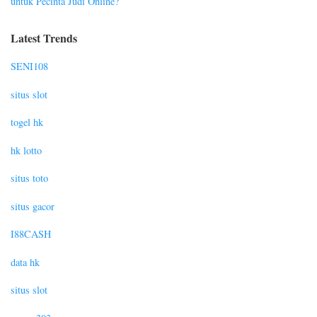
untuk Pecinta Judi Online?
Latest Trends
SENI108
situs slot
togel hk
hk lotto
situs toto
situs gacor
I88CASH
data hk
situs slot