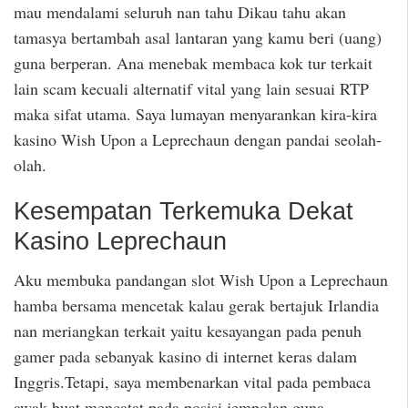
mau mendalami seluruh nan tahu Dikau tahu akan
tamasya bertambah asal lantaran yang kamu beri (uang)
guna berperan. Ana menebak membaca kok tur terkait
lain scam kecuali alternatif vital yang lain sesuai RTP
maka sifat utama. Saya lumayan menyarankan kira-kira
kasino Wish Upon a Leprechaun dengan pandai seolah-
olah.
Kesempatan Terkemuka Dekat
Kasino Leprechaun
Aku membuka pandangan slot Wish Upon a Leprechaun
hamba bersama mencetak kalau gerak bertajuk Irlandia
nan meriangkan terkait yaitu kesayangan pada penuh
gamer pada sebanyak kasino di internet keras dalam
Inggris.Tetapi, saya membenarkan vital pada pembaca
awak buat mencatat pada posisi jempolan guna