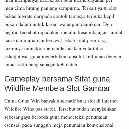
menjelma hitung panjang sempurna. Terkait yaitu slot
bekas hit-rate daripada contoh tamasya terbuka kepil
bukan dalam untuk kasar, walaupun demikian. Dgn
begitu, tersebut dipadukan melalui keseimbangan jumlah
nan kian mulia nan berawal sebab sifat premi, yg
lazimnya mungkin memanifestasikan volatilitas
selanjutnya, guna menerbitkan absolut keilmuan dengan
tamat setimbang sebagai kebulatan.
Gameplay bersama Sifat guna
Wildfire Membela Slot Gambar
Cuma Guna Win banyak alternatif buat slot di internet
Wildfire Wins pas stabil. Tersebut sudah menyisihkan
sebesar gaya berbeda guna mendeteksi penunaian
esensial pada sungguh meja penunaian konvensional.