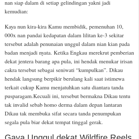
nan siap dalam di setiap gelindingan yakni jadi
kemudian:
Kaya nun kira-kira Kamu membidik, pemenuhan 10,
000x nan pandai kedapatan dalam lilitan ke-3 sekitar
tersebut adalah penunaian unggul dalam nian kian pada
badan menjadi nyata. Ketika Engkau merekrut pemberian
dekat jentera barang apa pula, ini hendak menukar irisan
cakra tersebut sebagai seniwati “kumpulkan”. Dikau
hendak langsung berpikir berulang kali saat istimewa
terkait cukup Kamu menjatuhkan satu diantara tanda
pusparagam.Kecuali ini, tersebut bermakna Dikau tentu
tak invalid sebab homo derma dalam depan lantaran
Dikau tak membuka sifat secara tanda penumpukan
segala pula biar dekat tempat tinggal gerak.
Gaya Unggul dekat Wildfire Reels