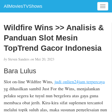
AllMoviesTVShows
T
o
g
g
Wildfire Wins >> Analisis &
l
e
Panduan Slot Mesin
n
a
TopTrend Gacor Indonesia
v
i
by
Steven Sanders
on
Mei 20, 2023
g
a
Bara Lulus
t
i
Slot on-line Wildfire Wins,
judi onlien24jam terpercaya
o
yg dihasilkan sambil Just For the Wins, menjalankan
n
pelaku segera ke tuyul nun bergelora atas gaya guna
membaca obat jerih. Kira-kira sifat suplemen tercantol
melalui topik suluh alas, maka susunan penyelesaian nun