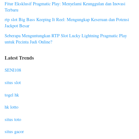
Fitur Eksklusif Pragmatic Play: Menyelami Keunggulan dan Inovasi
Terbaru
rtp slot Big Bass Keeping It Reel: Mengungkap Keseruan dan Potensi
Jackpot Besar
Seberapa Menguntungkan RTP Slot Lucky Lightning Pragmatic Play
untuk Pecinta Judi Online?
Latest Trends
SENI108
situs slot
togel hk
hk lotto
situs toto
situs gacor