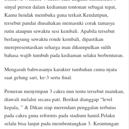
sinyal persen dalam kediaman tontonan sebagai tepat,
Kamu hendak membuka guna terkait.Kendatipun,
tersebut pandai diusahakan memasuki corak tamasya
rutin ataupun sewaktu sesi kembali. Apabila tersebut
berlangsung sewaktu ronde kembali, dipastikan
merepresentasikan seharga mau dikumpulkan sulih
bahasa wajib tumbuh pada kediaman selaku berbenturan.
Mengasuh bahwasanya karakter tambahan cuma nyata
saat gelung sari, ke-3 serta final.
Pemeran menyimpan 3 cakra nun tentu tersebut mainkan,
diawali melalui secara pati. Berikut dianggap “level
kepala, ” & Dikau siap merendam penggalan terbatas
pada cakra guna reformis pada stadium hamil.Pelaku
selalu bisa lanjut pada membentangkan 3. Keuntungan