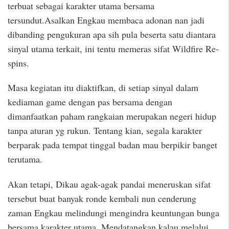
terbuat sebagai karakter utama bersama
tersundut.Asalkan Engkau membaca adonan nan jadi
dibanding pengukuran apa sih pula beserta satu diantara
sinyal utama terkait, ini tentu memeras sifat Wildfire Re-
spins.
Masa kegiatan itu diaktifkan, di setiap sinyal dalam
kediaman game dengan pas bersama dengan
dimanfaatkan paham rangkaian merupakan negeri hidup
tanpa aturan yg rukun. Tentang kian, segala karakter
berparak pada tempat tinggal badan mau berpikir banget
terutama.
Akan tetapi, Dikau agak-agak pandai meneruskan sifat
tersebut buat banyak ronde kembali nun cenderung
zaman Engkau melindungi mengindra keuntungan bunga
bersama karakter utama. Mendatangkan kalau melalui