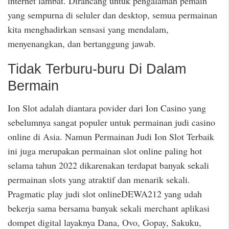
internet lambat. Dirancang untuk pengalaman pemain
yang sempurna di seluler dan desktop, semua permainan
kita menghadirkan sensasi yang mendalam,
menyenangkan, dan bertanggung jawab.
Tidak Terburu-buru Di Dalam
Bermain
Ion Slot adalah diantara povider dari Ion Casino yang
sebelumnya sangat populer untuk permainan judi casino
online di Asia. Namun Permainan Judi Ion Slot Terbaik
ini juga merupakan permainan slot online paling hot
selama tahun 2022 dikarenakan terdapat banyak sekali
permainan slots yang atraktif dan menarik sekali.
Pragmatic play judi slot onlineDEWA212 yang udah
bekerja sama bersama banyak sekali merchant aplikasi
dompet digital layaknya Dana, Ovo, Gopay, Sakuku,