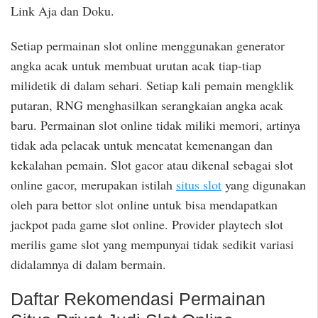
Link Aja dan Doku.
Setiap permainan slot online menggunakan generator
angka acak untuk membuat urutan acak tiap-tiap
milidetik di dalam sehari. Setiap kali pemain mengklik
putaran, RNG menghasilkan serangkaian angka acak
baru. Permainan slot online tidak miliki memori, artinya
tidak ada pelacak untuk mencatat kemenangan dan
kekalahan pemain. Slot gacor atau dikenal sebagai slot
online gacor, merupakan istilah
situs slot
yang digunakan
oleh para bettor slot online untuk bisa mendapatkan
jackpot pada game slot online. Provider playtech slot
merilis game slot yang mempunyai tidak sedikit variasi
didalamnya di dalam bermain.
Daftar Rekomendasi Permainan