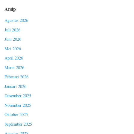
Arsip
Agustus 2026
Juli 2026
Juni 2026
Mei 2026
April 2026
Maret 2026
Februari 2026
Januari 2026
Desember 2025
November 2025
Oktober 2025
September 2025
Agustus 2025