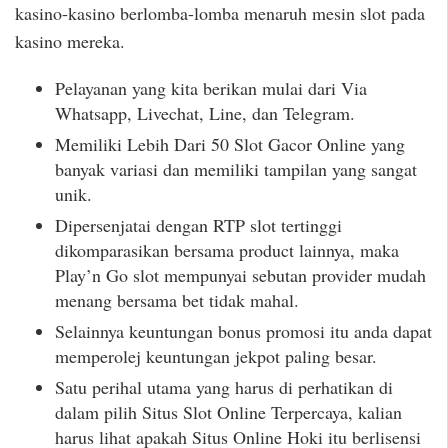
kasino-kasino berlomba-lomba menaruh mesin slot pada
kasino mereka.
Pelayanan yang kita berikan mulai dari Via
Whatsapp, Livechat, Line, dan Telegram.
Memiliki Lebih Dari 50 Slot Gacor Online yang
banyak variasi dan memiliki tampilan yang sangat
unik.
Dipersenjatai dengan RTP slot tertinggi
dikomparasikan bersama product lainnya, maka
Play’n Go slot mempunyai sebutan provider mudah
menang bersama bet tidak mahal.
Selainnya keuntungan bonus promosi itu anda dapat
memperolej keuntungan jekpot paling besar.
Satu perihal utama yang harus di perhatikan di
dalam pilih Situs Slot Online Terpercaya, kalian
harus lihat apakah Situs Online Hoki itu berlisensi