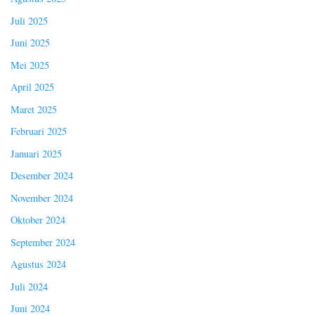
Juli 2025
Juni 2025
Mei 2025
April 2025
Maret 2025
Februari 2025
Januari 2025
Desember 2024
November 2024
Oktober 2024
September 2024
Agustus 2024
Juli 2024
Juni 2024