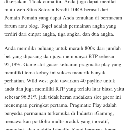
dikerjakan. Tidak cuma itu, Anda juga dapat menilai
mutu web Situs Setoran Kredit 10RB berasal dari
Pemain Pemain yang dapat Anda temukan di bermacam
forum atau blog. Togel adalah permainan angka yang
terdiri dari empat angka, tiga angka, dan dua angka.
Anda memiliki peluang untuk meraih 800x dari jumlah
bet yang dipasang dan juga mempunyai RTP sebesar
95,19%. Game slot gacor keluaran pragmatic play yang
memiliki tema koboy ini sukses menarik banyak
perhatian. Wild west gold tawarkan 40 payline untuk
anda dan juga memiliki RTP yang terlalu luar biasa yaitu
sebesar 96,51% jadi tidak heran andaikan slot gacor ini
menempati peringkat pertama. Pragmatic Play adalah
penyedia permainan terkemuka di Industri iGaming,
menawarkan portfolio multi-produk yang inovatif,
teregulasi, dan mobile-friendly. Kami berupaya keras