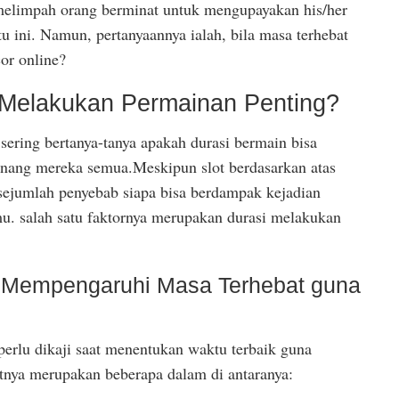
melimpah orang berminat untuk mengupayakan his/her
tu ini. Namun, pertanyaannya ialah, bila masa terhebat
or online?
Melakukan Permainan Penting?
 sering bertanya-tanya apakah durasi bermain bisa
ang mereka semua.Meskipun slot berdasarkan atas
 sejumlah penyebab siapa bisa berdampak kejadian
. salah satu faktornya merupakan durasi melakukan
a Mempengaruhi Masa Terhebat guna
perlu dikaji saat menentukan waktu terbaik guna
utnya merupakan beberapa dalam di antaranya: