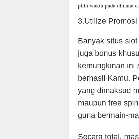
pilih waktu pada dimana co
3.Utilize Promosi
Banyak situs slo
juga bonus khusus
kemungkinan ini 
berhasil Kamu. P
yang dimaksud 
maupun free spi
guna bermain-mai
Secara total, ma