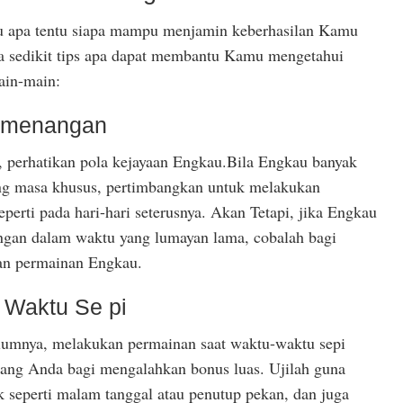
u apa tentu siapa mampu menjamin keberhasilan Kamu
ada sedikit tips apa dapat membantu Kamu mengetahui
ain-main:
Kemenangan
, perhatikan pola kejayaan Engkau.Bila Engkau banyak
tang masa khusus, pertimbangkan untuk melakukan
perti pada hari-hari seterusnya. Akan Tetapi, jika Engkau
gan dalam waktu yang lumayan lama, cobalah bagi
an permainan Engkau.
 Waktu Se pi
elumnya, melakukan permainan saat waktu-waktu sepi
ng Anda bagi mengalahkan bonus luas. Ujilah guna
seperti malam tanggal atau penutup pekan, dan juga