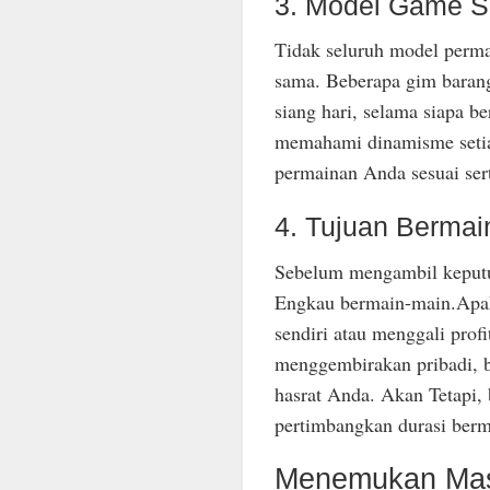
3. Model Game S
Tidak seluruh model perma
sama. Beberapa gim barang
siang hari, selama siapa be
memahami dinamisme setia
permainan Anda sesuai sert
4. Tujuan Bermai
Sebelum mengambil keputus
Engkau bermain-main.Apa
sendiri atau menggali prof
menggembirakan pribadi, 
hasrat Anda. Akan Tetapi,
pertimbangkan durasi berm
Menemukan Masa