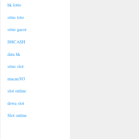
hk lotto
situs toto
situs gacor
I88CASH
data hk
situs slot
macau303
slot online
dewa slot
Slot online