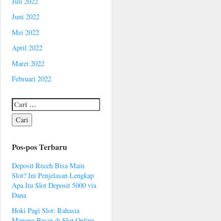
Juli 2022
Juni 2022
Mei 2022
April 2022
Maret 2022
Februari 2022
Pos-pos Terbaru
Deposit Receh Bisa Main
Slot? Ini Penjelasan Lengkap
Apa Itu Slot Deposit 5000 via
Dana
Hoki Pagi Slot: Rahasia
Menang Besar di Slot Online