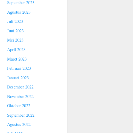
September 2023
Agustus 2023
Juli 2023
Juni 2023
Mei 2023
April 2023
Maret 2023
Februari 2023
Januari 2023
Desember 2022
November 2022
Oktober 2022
September 2022
Agustus 2022