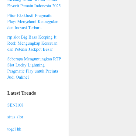
Favorit Pemain Indonesia 2025
Fitur Eksklusif Pragmatic
Play: Menyelami Keunggulan
dan Inovasi Terbaru
rtp slot Big Bass Keeping It
Reel: Mengungkap Keseruan
dan Potensi Jackpot Besar
Seberapa Menguntungkan RTP
Slot Lucky Lightning
Pragmatic Play untuk Pecinta
Judi Online?
Latest Trends
SENI108
situs slot
togel hk