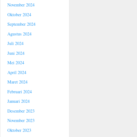
November 2024
Oktober 2024
September 2024
Agustus 2024
Juli 2024
Juni 2024
Mei 2024
April 2024
Maret 2024
Februari 2024
Januari 2024
Desember 2023
November 2023
Oktober 2023