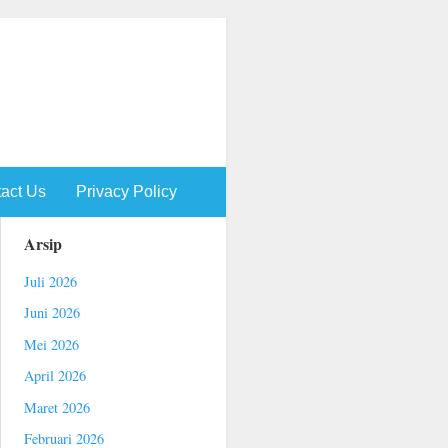
act Us
Privacy Policy
Arsip
Juli 2026
Juni 2026
Mei 2026
April 2026
Maret 2026
Februari 2026