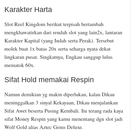
Karakter Harta
Slot Reel Kingdom berikut terpisah bertambah
mengkhawatirkan dari rendah slot yang lain2x, lantaran
Karakter Kapital (yang Indah serta Perak). Tersebut
molek buat 1x batas 20x serta seharga nyata dekat
lingkaran pusat. Singkatnya, Engkau sanggup lulus
mematok 60x.
Sifat Hold memakai Respin
Namun demikian yg makin diperlukan, kalau Dikau
meninggalkan 3 sinyal Kekayaan, Dikau menjalankan
Sifat Awet beserta Pusing Kembali. Itu terang rada kaya
sifat Money Respin yang kamu menentang dgn slot jadi
Wolf Gold alias Aztec Gems Deluxe.