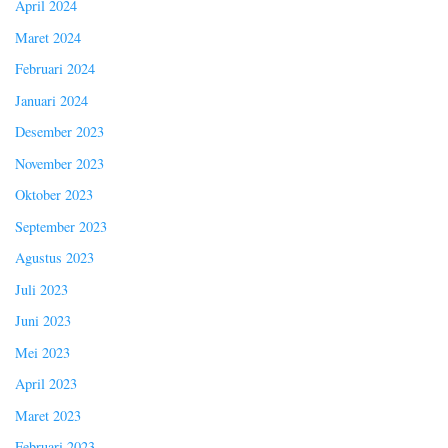
April 2024
Maret 2024
Februari 2024
Januari 2024
Desember 2023
November 2023
Oktober 2023
September 2023
Agustus 2023
Juli 2023
Juni 2023
Mei 2023
April 2023
Maret 2023
Februari 2023