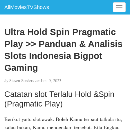
AllMoviesTVShows
T
o
g
g
Ultra Hold Spin Pragmatic
l
e
Play >> Panduan & Analisis
n
a
Slots Indonesia Bigpot
v
Gaming
i
g
a
by
Steven Sanders
on
Juni 9, 2023
t
i
Catatan slot Terlalu Hold &Spin
o
(Pragmatic Play)
n
Berikut yaitu slot awak. Boleh Kamu terpaut tatkala itu,
kalau bukan, Kamu mendendam tersebut. Bila Engkau