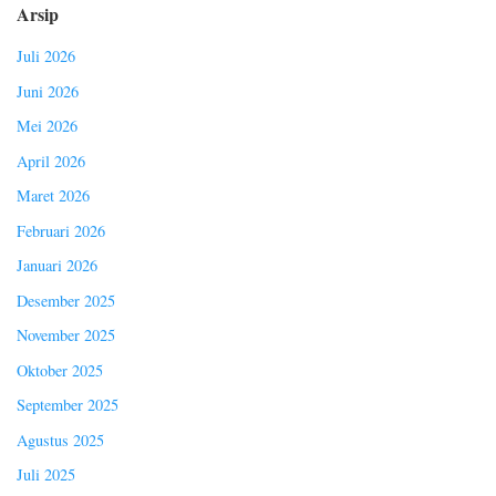
Arsip
Juli 2026
Juni 2026
Mei 2026
April 2026
Maret 2026
Februari 2026
Januari 2026
Desember 2025
November 2025
Oktober 2025
September 2025
Agustus 2025
Juli 2025