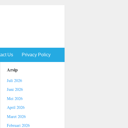
act Us
Privacy Policy
Arsip
Juli 2026
Juni 2026
Mei 2026
April 2026
Maret 2026
Februari 2026