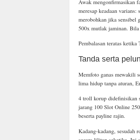
Awak mengonfirmasikan fa
meresap keadaan varians: 
merobohkan jika sensibel
500x mutlak jaminan. Bila 
Pembalasan teratas ketika
Tanda serta pelu
Memfoto ganas mewakili s
lima hidup tanpa aturan, 
4 troll korup didefinisikan 
jarang 100 Slot Online 25
beserta payline rajin.
Kadang-kadang, sesudah r
secara lilitan seketika. In