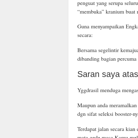
penguat yang serupa seluru
“membuka” kranium buat 
Guna menyampaikan Engkau
secara:
Bersama segelintir kemaj
dibanding bagian percuma
Saran saya atas 
Yggdrasil menduga mengasi
Maupun anda meramalkan t
dgn sifat seleksi booster-n
Terdapat jalan secara kia
mata gede masa Kamu mela