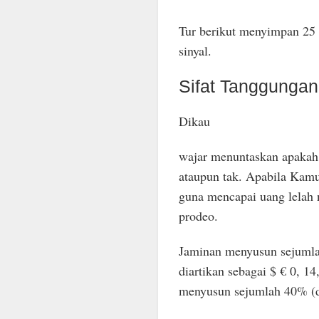
Tur berikut menyimpan 25 pa
sinyal.
Sifat Tanggungan
Dikau
wajar menuntaskan apaka
ataupun tak. Apabila Kam
guna mencapai uang lelah 
prodeo.
Jaminan menyusun sejumlah
diartikan sebagai $ € 0, 1
menyusun sejumlah 40% (d