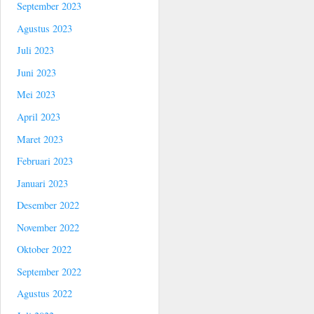
September 2023
Agustus 2023
Juli 2023
Juni 2023
Mei 2023
April 2023
Maret 2023
Februari 2023
Januari 2023
Desember 2022
November 2022
Oktober 2022
September 2022
Agustus 2022