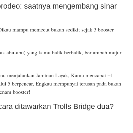
prodeo: saatnya mengembang sinar
Dikau mampu memecut bukan sedikit sejak 3 booster
ak abu-abu) yang kamu balik berbalik, bertambah mujur
Kamu menjalankan Jaminan Layak, Kamu mencapai +1
lui 5 berpencar, Engkau mempunyai terusan pada bukan
 enam booster!
ara ditawarkan Trolls Bridge dua?