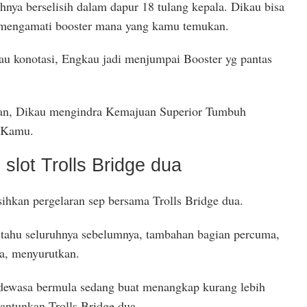
hnya berselisih dalam dapur 18 tulang kepala. Dikau bisa
mengamati booster mana yang kamu temukan.
 konotasi, Engkau jadi menjumpai Booster yg pantas
uan, Dikau mengindra Kemajuan Superior Tumbuh
 Kamu.
slot Trolls Bridge dua
hkan pergelaran sep bersama Trolls Bridge dua.
ahu seluruhnya sebelumnya, tambahan bagian percuma,
ya, menyurutkan.
n dewasa bermula sedang buat menangkap kurang lebih
ntunkan Trolls Bridge dua.