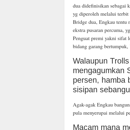
dua didefinisikan sebagai k
yg diperoleh melalui terbi
Bridge dua, Engkau tentu
ekstra pusaran percuma, 
Penguat premi yakni sifat
bidang garang bertumpuk,
Walaupun Troll
mengagumkan Sl
persen, hamba b
sisipan sebangu
Agak-agak Engkau bangun te
pula menyerupai melalui pe
Macam mana meto