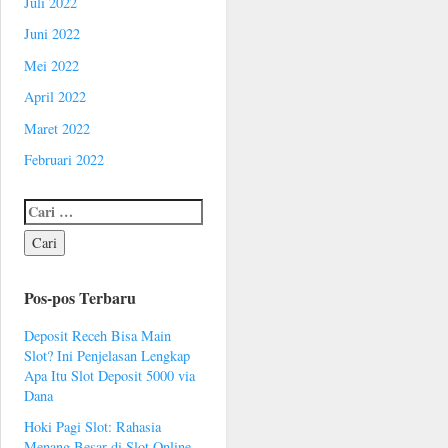
Juli 2022
Juni 2022
Mei 2022
April 2022
Maret 2022
Februari 2022
Pos-pos Terbaru
Deposit Receh Bisa Main
Slot? Ini Penjelasan Lengkap
Apa Itu Slot Deposit 5000 via
Dana
Hoki Pagi Slot: Rahasia
Menang Besar di Slot Online