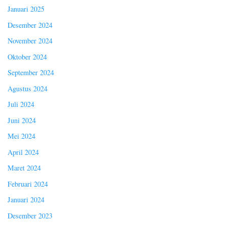
Januari 2025
Desember 2024
November 2024
Oktober 2024
September 2024
Agustus 2024
Juli 2024
Juni 2024
Mei 2024
April 2024
Maret 2024
Februari 2024
Januari 2024
Desember 2023