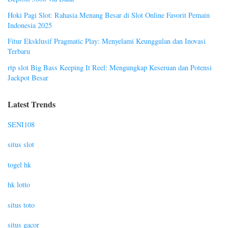
Hoki Pagi Slot: Rahasia Menang Besar di Slot Online Favorit Pemain
Indonesia 2025
Fitur Eksklusif Pragmatic Play: Menyelami Keunggulan dan Inovasi
Terbaru
rtp slot Big Bass Keeping It Reel: Mengungkap Keseruan dan Potensi
Jackpot Besar
Latest Trends
SENI108
situs slot
togel hk
hk lotto
situs toto
situs gacor