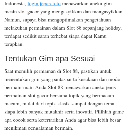
Indonesia,
login jeparatoto
menawarkan aneka gim
mesin slot gacor yang mengasyikkan dan mengasyikkan.
Namun, supaya bisa mengoptimalkan pengetahuan
melakukan permainan dalam Slot 88 sepanjang holiday,
terdapat sedikit saran terhebat siapa dapat Kamu
terapkan.
Tentukan Gim apa Sesuai
Saat memilih permainan di Slot 88, pastikan untuk
menentukan gim yang pantas serta kesukaan dan mode
bermain-main Anda.Slot 88 menawarkan aneka jenis
permainan slot gacor bersama topik yang bermacam-
macam, mulai dari topik klasik sampai dengan tema
siapa lebih banyak mutakhir serta inovatif. Pilihlah game
apa cocok serta ketertarikan Anda agar bisa lebih besar
menikmati pengalaman bermain.