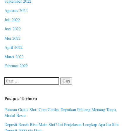
September 2022
Agustus 2022
Juli 2022
Juni 2022
Mei 2022
April 2022
Maret 2022
Februari 2022
Pos-pos Terbaru
Putaran Gratis Slot: Cara Cerdas Dapatkan Peluang Menang Tanpa
Modal Besar
Deposit Receh Bisa Main Slot? Ini Penjelasan Lengkap Apa Itu Slot
Deposit 5000 via Dana